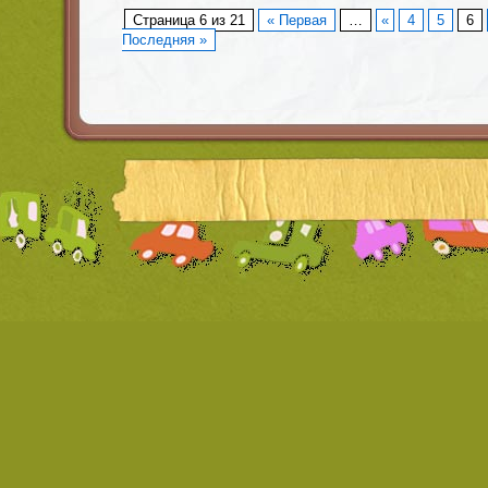
Страница 6 из 21
« Первая
…
«
4
5
6
Последняя »