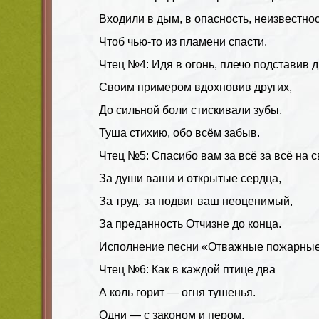
Входили в дым, в опасность, неизвестнос
Чтоб чью-то из пламени спасти.
Чтец №4: Идя в огонь, плечо подставив д
Своим примером вдохновив других,
До сильной боли стискивали зубы,
Туша стихию, обо всём забыв.
Чтец №5: Спасибо вам за всё за всё на с
За души ваши и открытые сердца,
За труд, за подвиг ваш неоценимый,
За преданность Отчизне до конца.
Исполнение песни «Отважные пожарные
Чтец №6: Как в каждой птице два
А коль горит — огня тушенья.
Одни — с законом и пером,