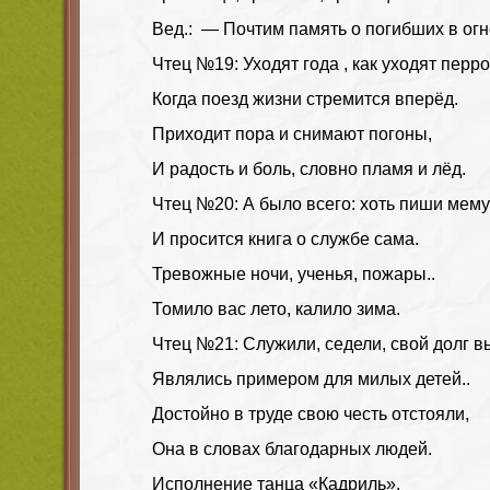
Вед.: — Почтим память о погибших в ог
Чтец №19: Уходят года , как уходят перр
Когда поезд жизни стремится вперёд.
Приходит пора и снимают погоны,
И радость и боль, словно пламя и лёд.
Чтец №20: А было всего: хоть пиши мем
И просится книга о службе сама.
Тревожные ночи, ученья, пожары..
Томило вас лето, калило зима.
Чтец №21: Служили, седели, свой долг в
Являлись примером для милых детей..
Достойно в труде свою честь отстояли,
Она в словах благодарных людей.
Исполнение танца «Кадриль».