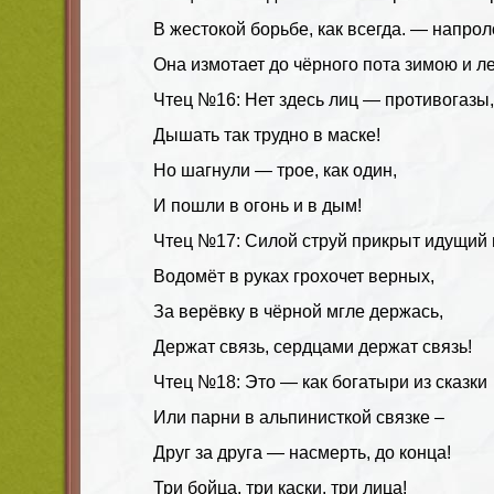
В жестокой борьбе, как всегда. — напрол
Она измотает до чёрного пота зимою и ле
Чтец №16: Нет здесь лиц — противогазы, 
Дышать так трудно в маске!
Но шагнули — трое, как один,
И пошли в огонь и в дым!
Чтец №17: Силой струй прикрыт идущий
Водомёт в руках грохочет верных,
За верёвку в чёрной мгле держась,
Держат связь, сердцами держат связь!
Чтец №18: Это — как богатыри из сказки
Или парни в альпинисткой связке –
Друг за друга — насмерть, до конца!
Три бойца, три каски, три лица!