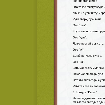
Тренировка и игра.
Что такое физкультура
“Физ” и “куль” и “ту” и “ра
Руки вверх, руки вниз.
Это “физ”.
Крутим шею словно рул
Это “куль”.
Ловко прыгай в высоту.
Это “ту”.
Бегай полчаса с утра.
Это “ра”.
Занимаясь этим делом,
Плюс хорошая фигура.
Вот что значит физкуль
Ребята стоя выполняют
1. Конкурс “Кегли”.
На площадке выставляют
От класса выходит один