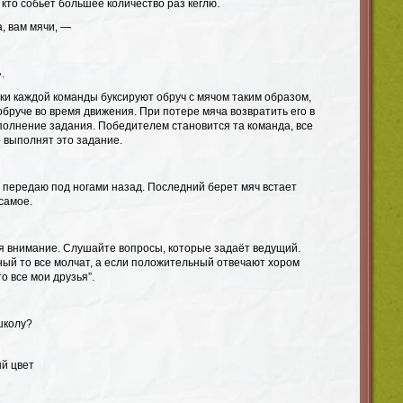
 кто собьет большее количество раз кеглю.
, вам мячи, —
.
ки каждой команды буксируют обруч с мячом таким образом,
обруче во время движения. При потере мяча возвратить его в
полнение задания. Победителем становится та команда, все
 выполнят это задание.
 передаю под ногами назад. Последний берет мяч встает
самое.
ся внимание. Слушайте вопросы, которые задаёт ведущий.
ный то все молчат, а если положительный отвечают хором
то все мои друзья”.
школу?
ый цвет