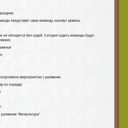
раздник.
манды представят свою команду, назовут девизы.
е не обходится без судей. Сегодня судить команды будут
 жюри).
раженья
т.
спортивное мероприятие с разминки.
у по порядку
!
!
разминка “Физкультура”.
?