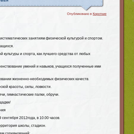
овья
Опубликовано в
Короткие
систематических занятиям физической культурой и спортом.
чащихся.
й культуры и спорта, как лучшего средства от любых
шенствование умений и навыков, учащихся полученные ими
овании жизненно-необходимых физических качеств.
кой красоты, силы, ловкости.
ячи, гимнастические палки, обручи.
щадки/
ния
сентября 2012года, в 10.00 часов.
рритория школы, стадион.
ем соревнований: