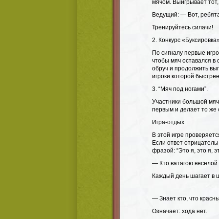
мячом. Выигрывает тот,
Ведущий: — Вот, ребята
Тренируйтесь силачи!
2. Конкурс «Буксировка»
По сигналу первые игро
чтобы мяч оставался в 
обруч и продолжить вы
игроки которой быстрее
3. “Мяч под ногами”.
Участники большой мяч
первым и делает то же 
Игра-отдых
В этой игре проверяет
Если ответ отрицатель
фразой: “Это я, это я, э
— Кто ватагою веселой
Каждый день шагает в 
— Знает кто, что красн
Означает: хода нет.