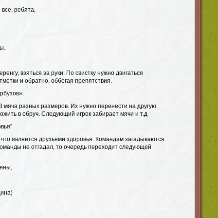
все, ребята,
ы.
ренгу, взяться за руки. По свистку нужно двигаться
метки и обратно, оббегая препятствия.
рбузов».
3 мяча разных размеров. Их нужно перенести на другую
ожить в обруч. Следующий игрок забирает мячи и т.д
овья”
м, что является друзьями здоровья. Командам загадываются
 команды не отгадал, то очередь переходит следующей
лены,
дина)