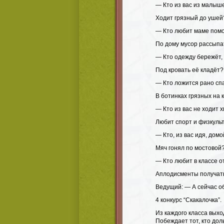
— Кто из вас из малыш
Ходит грязный до ушей
— Кто любит маме помо
По дому мусор рассыпа
— Кто одежду бережёт,
Под кровать её кладёт?
— Кто ложится рано сп
В ботинках грязных на 
— Кто из вас не ходит 
Любит спорт и физкуль
— Кто, из вас идя, домо
Мяч гонял по мостовой
— Кто любит в классе о
Аплодисменты получат
Ведущий: — А сейчас о
4 конкурс “Скакалочка”.
Из каждого класса выхо
Побеждает тот, кто дол