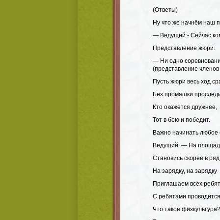
(Ответы)
Ну что же начнём наш п
— Ведущий:- Сейчас ко
Представление жюри.
— Ни одно соревновани
(представление членов
Пусть жюри весь ход с
Без промашки проследи
Кто окажется дружнее,
Тот в бою и победит.
Важно начинать любое 
Ведущий: — На площадк
Становись скорее в ряд
На зарядку, на зарядку
Приглашаем всех ребят
С ребятами проводится 
Что такое физкультура