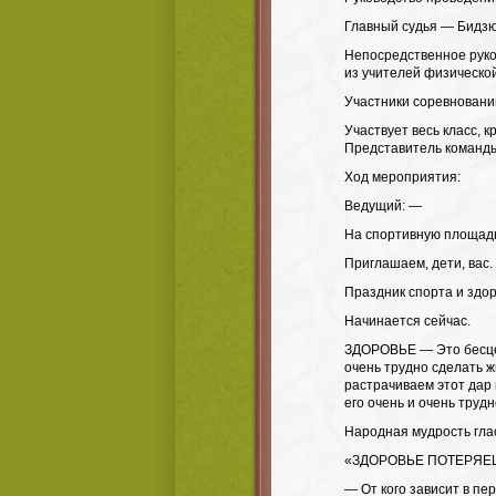
Главный судья — Бидзю
Непосредственное руко
из учителей физической
Участники соревновани
Участвует весь класс, 
Представитель команды
Ход мероприятия:
Ведущий: —
На спортивную площад
Приглашаем, дети, вас.
Праздник спорта и здо
Начинается сейчас.
ЗДОРОВЬЕ — Это бесцен
очень трудно сделать ж
растрачиваем этот дар п
его очень и очень трудн
Народная мудрость гла
«ЗДОРОВЬЕ ПОТЕРЯЕШЬ
— От кого зависит в пе