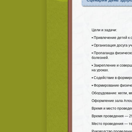
Сценарий День здор
Цели и задачи:
• Привлечение детей к 
• Организация досуга у
• Пропаганда физическо
болезней.
• Закрепление и совер
на уроках.
• Содействие в формир
• Формирование физичес
Оборудование: кегли, м
Оформление зала /пло
Время и место проведе
Время проведения — 29 
Место проведения — те
Руководство проведени