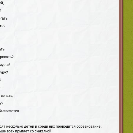
ей,
?
гать,
ть?
ать
кровать?
хмурый,
туру?
й,
?
твечать,
ь?
бъявляется
дят несколько детей и среди них проводится соревнование.
ьше всех прыгает со скакалкой.