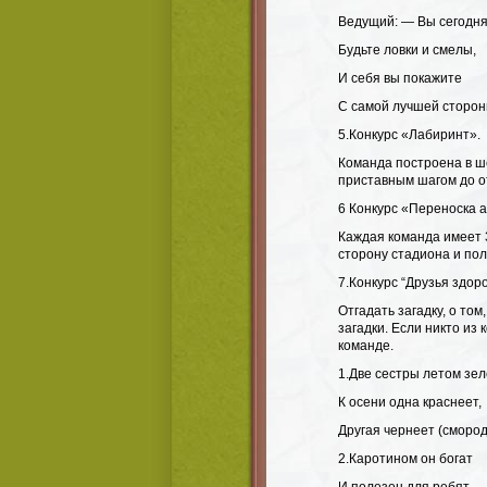
Ведущий: — Вы сегодня 
Будьте ловки и смелы,
И себя вы покажите
С самой лучшей сторон
5.Конкурс «Лабиринт».
Команда построена в ше
приставным шагом до от
6 Конкурс «Переноска а
Каждая команда имеет 
сторону стадиона и пол
7.Конкурс “Друзья здор
Отгадать загадку, о то
загадки. Если никто из
команде.
1.Две сестры летом зе
К осени одна краснеет,
Другая чернеет (сморо
2.Каротином он богат