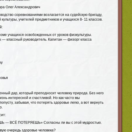
ра Олег Александрович
водство соревнованиями возлагается на судейскую бригаду,
 культуры, учителей предметников и учащихся 8- 11 классов.
й:
кроме учащихся освобожденных от уроков физкультуры.
 — классный руководитель. Капитан — физорг класса
ку
ровья
ный дар, который преподносит человеку природа. Без него
изнь интересной и счастливой. Но как часто мы
опусту, забывая, что потерять здоровье легко, а вот вернуть
о.
сит:
 — ВСЁ ПОТЕРЯЕШЬ» Согласны ли вы с этой мудростью.
рвую очередь здоровье человека?