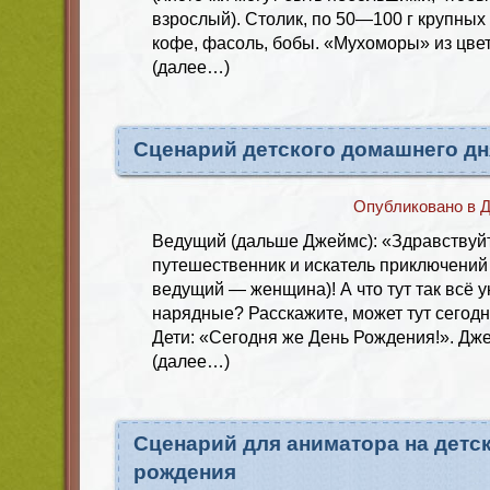
взрослый). Столик, по 50—100 г крупных
кофе, фасоль, бобы. «Мухоморы» из цвет
(далее…)
Сценарий детского домашнего д
Опубликовано в
Д
Ведущий (дальше Джеймс): «Здравствуйт
путешественник и искатель приключений
ведущий — женщина)! А что тут так всё у
нарядные? Расскажите, может тут сегодн
Дети: «Сегодня же День Рождения!». Дж
(далее…)
Сценарий для аниматора на детс
рождения