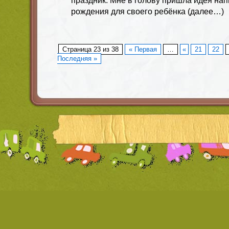
праздник. Мне в голову пришла идея нап
рождения для своего ребёнка (далее…)
Страница 23 из 38
« Первая
…
«
21
22
Последняя »