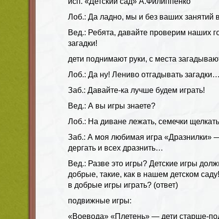
исп. «Детский сад» А.Филиппенко
Лоб.: Да ладно, мы и без ваших занятий 
Вед.: Ребята, давайте проверим наших г
загадки!
дети поднимают руки, с места загадываю
Лоб.: Да ну! Лениво отгадывать загадки
Заб.: Давайте-ка лучше будем играть!
Вед.: А вы игры знаете?
Лоб.: На диване лежать, семечки щелкать
Заб.: А моя любимая игра «Дразнилки» —
дергать и всех дразнить…
Вед.: Разве это игры? Детские игры дол
добрые, такие, как в нашем детском саду
в добрые игры играть? (ответ)
подвижные игры:
«Воевода» «Плетень» — дети старше-по