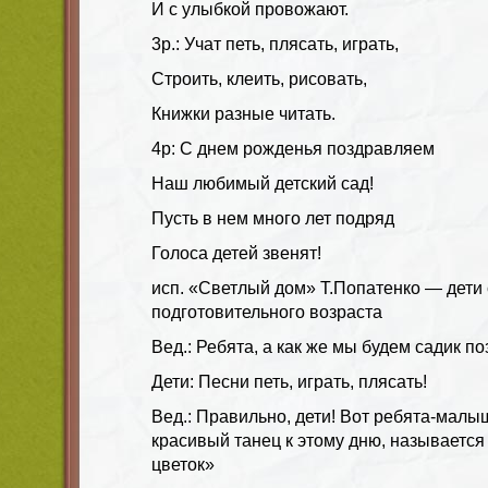
И с улыбкой провожают.
3р.: Учат петь, плясать, играть,
Строить, клеить, рисовать,
Книжки разные читать.
4р: С днем рожденья поздравляем
Наш любимый детский сад!
Пусть в нем много лет подряд
Голоса детей звенят!
исп. «Светлый дом» Т.Попатенко — дети
подготовительного возраста
Вед.: Ребята, а как же мы будем садик п
Дети: Песни петь, играть, плясать!
Вед.: Правильно, дети! Вот ребята-малы
красивый танец к этому дню, называетс
цветок»