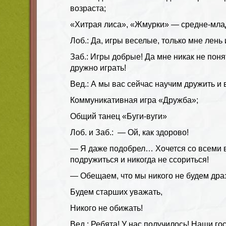
возраста;
«Хитрая лиса», «Жмурки» — средне-мла
Лоб.: Да, игры веселые, только мне лень 
Заб.: Игры добрые! Да мне никак не поня
дружно играть!
Вед.: А мы вас сейчас научим дружить и 
Коммуникативная игра «Дружба»;
Общий танец «Буги-вуги»
Лоб. и Заб.: — Ой, как здорово!
— Я даже подобрел… Хочется со всеми 
подружиться и никогда не ссориться!
— Обещаем, что мы никого не будем дра
Будем старших уважать,
Никого не обижать!
Вед.: Ребята! У нас получилось! Наши го