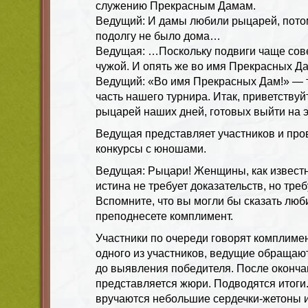
служению Прекрасным Дамам.
Ведущий: И дамы любили рыцарей, потом
подолгу не было дома…
Ведущая: …Поскольку подвиги чаще сов
чужой. И опять же во имя Прекрасных Да
Ведущий: «Во имя Прекрасных Дам!» — 
часть нашего турнира. Итак, приветству
рыцарей наших дней, готовых выйти на э
Ведущая представляет участников и пр
конкурсы с юношами.
Ведущая: Рыцари! Женщины, как известн
истина не требует доказательств, но тре
Вспомните, что вы могли бы сказать люб
преподнесете комплимент.
Участники по очереди говорят комплиме
одного из участников, ведущие обращают
до выявления победителя. После оконча
представляется жюри. Подводятся итоги
вручаются небольшие сердечки-жетоны и