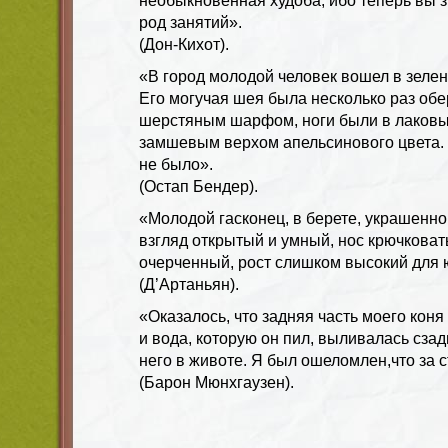
необыкновенная худоба, ибо теперь вы зн
род занятий».
(Дон-Кихот).
«В город молодой человек вошел в зелен
Его могучая шея была несколько раз об
шерстяным шарфом, ноги были в лаковы
замшевым верхом апельсинового цвета.
не было».
(Остап Бендер).
«Молодой гасконец, в берете, украшенн
взгляд открытый и умный, нос крючковат
очерченный, рост слишком высокий для
(Д’Артаньян).
«Оказалось, что задняя часть моего коня
и вода, которую он пил, выливалась сзад
него в животе. Я был ошеломлен,что за с
(Барон Мюнхгаузен).