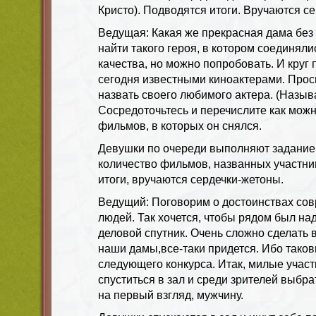
Кристо). Подводятся итоги. Вручаются с
Ведущая: Какая же прекрасная дама без 
найти такого героя, в котором соединял
качества, но можно попробовать. И круг
сегодня известными киноактерами. Прос
назвать своего любимого актера. (Назыв
Сосредоточьтесь и перечислите как мож
фильмов, в которых он снялся.
Девушки по очереди выполняют задание,
количество фильмов, названных участн
итоги, вручаются сердечки-жетоны.
Ведущий: Поговорим о достоинствах со
людей. Так хочется, чтобы рядом был н
деловой спутник. Очень сложно сделать 
наши дамы,все-таки придется. Ибо тако
следующего конкурса. Итак, милые участ
спуститься в зал и среди зрителей выбра
на первый взгляд, мужчину.