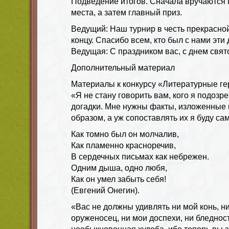
Подведение итогов. Сначала вручаются п
места, а затем главный приз.
Ведущий: Наш турнир в честь прекрасно
концу. Спасибо всем, кто был с нами эти 
Ведущая: С праздником вас, с днем свят
Дополнительный материал
Материалы к конкурсу «Литературные ге
«Я не стану говорить вам, кого я подозр
догадки. Мне нужны факты, изложенны
образом, а уж сопоставлять их я буду са
Как томно был он молчалив,
Как пламенно красноречив,
В сердечных письмах как небрежен.
Одним дыша, одно любя,
Как он умел забыть себя!
(Евгений Онегин).
«Вас не должны удивлять ни мой конь, ни
оруженосец, ни мои доспехи, ни бледност