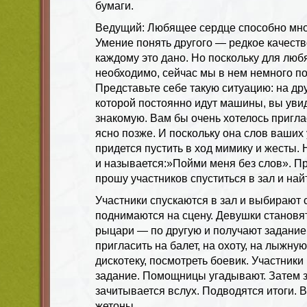
бумаги.
Ведущий: Любящее сердце способно мног
Умение понять другого — редкое качеств
каждому это дано. Но поскольку для люб
необходимо, сейчас мы в нем немного п
Представьте себе такую ситуацию: на дру
которой постоянно идут машины, вы ув
знакомую. Вам бы очень хотелось пригла
ясно позже. И поскольку она слов ваших
придется пустить в ход мимику и жесты. 
и называется:»Пойми меня без слов». Пр
прошу участников спуститься в зал и на
Участники спускаются в зал и выбирают
поднимаются на сцену. Девушки становят
рыцари — по другую и получают задание
пригласить на балет, на охоту, на лыжную 
дискотеку, посмотреть боевик. Участник
задание. Помощницы угадывают. Затем 
зачитывается вслух. Подводятся итоги. 
жетоны.