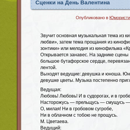
Сценки на День Валентина
Опубликовано в
Юмористи
Звучит основная музыкальная тема из 
любви», затем тема прощания из киноф
зонтики» или мелодия из кинофильма «К
Открывается занавес. На заднике сцены
большое бутафорское сердце, перевязанн
лентой.
Выходят ведущие: девушка и юноша. Ю
девушке цветы. Музыка постепенно приг
Ведущая:
Любовь! Любовь! И в судорогах, и в гроб
Насторожусь — прельщусь — смущусь —
О, милая! Ни в гробовом сугробе,
Ни в облачном с тобою не прощусь.
М. Цветаева.
Ведущий: