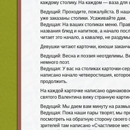
каждому столику. На каждом — ваза для 
Ведущий: Проходите, пожалуйста. В наш
уже заказаны столики. Усаживайте дам.
Ведущая: На ваших столиках меню. Прав
названия блюд и напитков, а начало пос
читает это начало, а кавалер, не раздум
Девушки читают карточки, юноши заканч
Ведущий: Весна и поэзия неотделимы. В
немного поэт.
Ведущая: У вас на столиках карточки-сер
написано начало четверостишия, которо
продолжить.
На каждой карточке написано одинаковое
святого Валентина вижу странную карти
Ведущий: Мы даем вам минуту на размы
Ведущая: Пока наши пары творят, мы пр
посмотреть на обратную сторону своего 
зрителей там написано «Счастливое мес