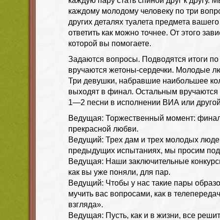
каждую пару стать спиной друг к другу. 
каждому молодому человеку по три вопро
других деталях туалета предмета вашег
ответить как можно точнее. От этого зав
которой вы помогаете.
Задаются вопросы. Подводятся итоги по
вручаются жетоны-сердечки. Молодые лю
Три девушки, набравшие наибольшее ко
выходят в финал. Остальным вручаются
1—2 песни в исполнении ВИА или друго
Ведущая: Торжественный момент: финал 
прекрасной любви.
Ведущий: Трех дам и трех молодых люде
предыдущих испытаниях, мы просим подн
Ведущая: Наши заключительные конкурсы
как вы уже поняли, для пар.
Ведущий: Чтобы у нас такие пары образ
мучить вас вопросами, как в телепереда
взгляда».
Ведущая: Пусть, как и в жизни, все решит