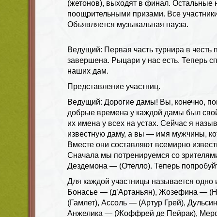
(жетонов), выходят в финал. Остальные
поощрительными призами. Все участники 
Объявляется музыкальная пауза.
Ведущий: Первая часть турнира в честь
завершена. Рыцари у нас есть. Теперь 
наших дам.
Представление участниц.
Ведущий: Дорогие дамы! Вы, конечно, по
добрые времена у каждой дамы был свой
их имена у всех на устах. Сейчас я назы
известную даму, а вы — имя мужчины, ко
Вместе они составляют всемирно извес
Сначала мы потренируемся со зрителями
Дездемона — (Отелло). Теперь попробуй
Для каждой участницы называется одно 
Бонасье — (д’Артаньян), Жозефина — (
(Гамлет), Ассоль — (Артур Грей), Дульси
Анжелика — (Жоффрей де Пейрак), Мер