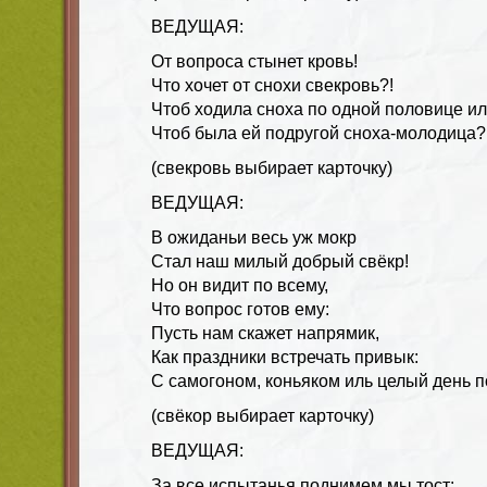
ВЕДУЩАЯ:
От вопроса стынет кровь!
Что хочет от снохи свекровь?!
Чтоб ходила сноха по одной половице ил
Чтоб была ей подругой сноха-молодица?
(свекровь выбирает карточку)
ВЕДУЩАЯ:
В ожиданьи весь уж мокр
Стал наш милый добрый свёкр!
Но он видит по всему,
Что вопрос готов ему:
Пусть нам скажет напрямик,
Как праздники встречать привык:
С самогоном, коньяком иль целый день 
(свёкор выбирает карточку)
ВЕДУЩАЯ:
За все испытанья поднимем мы тост: