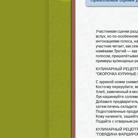
Прикольные сценки 
Участникам сценки раз
вслух, но по-особенном
интонациями голоса, н
участник читает, как с
намёками.Третий — как
голосом, пришепётывая
примеры кулинарных ре
КУЛИНАРНЫЙ РЕЦЕПТ
“ОКОРОЧКА КУРИНЫЕ
С куриной ножки снимит
Косточку перерубите, м
Хлеб, замоченный в мол
Лук нашинкуйте соломк
Добавьте предваритель
затем печень охладите 
Подготовленные продук
Кожу начините, зашейте
Подайте с отварным ри
КУЛИНАРНЫЙ РЕЦЕПТ
“ГОВЯДИНА ФАРШИРО