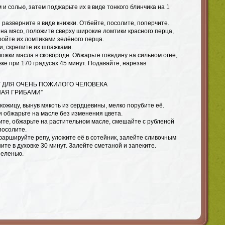
 и солью, затем поджарьте их в виде тонкого блинчика на 1
 разверните в виде книжки. Отбейте, посолите, поперчите.
на мясо, положите сверху широкие ломтики красного перца,
ройте их ломтиками зелёного перца.
и, скрепите их шпажками.
ожки масла в сковороде. Обжарьте говядину на сильном огне,
вке при 170 градусах 45 минут. Подавайте, нарезав
 ДЛЯ ОЧЕНЬ ПОЖИЛОГО ЧЕЛОВЕКА
НАЯ ГРИБАМИ”
 кожицу, вынув мякоть из сердцевины, мелко порубите её.
и обжарьте на масле без изменения цвета.
ите, обжарьте на растительном масле, смешайте с рубленой
посолите.
аршируйте репу, уложите её в сотейник, залейте сливочным
ите в духовке 30 минут. Залейте сметаной и запеките.
зеленью.