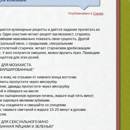
для компании
Опубликовано в
Сказки
даются кулинарные рецепты и даётся задание прочитать их
у. Один участник читает рецепт как мозахист, стараясь
амёками максимально показать свою сущность. Другой
ексуальный мачо, с придыхами, сексуальными
 столетний старичок, читает старческим дребезжащим
. У кого получится смешнее, можно вручить приз. Приводим
цептов для этих ролей.
 ДЛЯ МОЗАХИСТА.
 ФАРШИРОВАННЫЕ”
е кожу, не отрывая от нижнего конца косточки.
якоть пропустите через мясорубку.
оке, дважды пропустите через мясорубку.
ой и обжарьте на масле
но ошпаренную куриную печень, жарьте ещё пять минут,
и нарежьте мелкими кубиками.
ты соедините и смешайте со специями.
, смажьте сметаной и жарьте 15-20 минут в духовке.
сом.
 ДЛЯ СЕКСУАЛЬНОГО МАЧО
ВАННАЯ ЯЙЦАМИ И ЗЕЛЕНЬЮ”