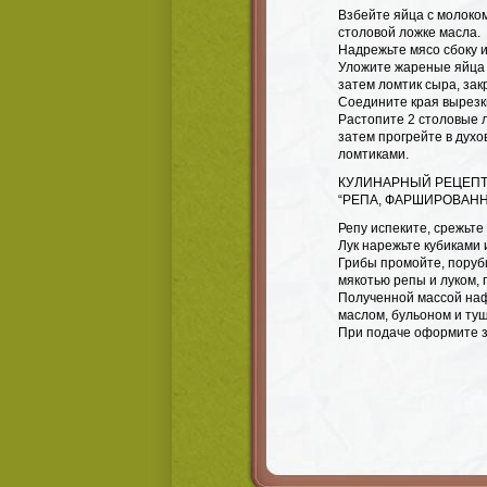
Взбейте яйца с молоком
столовой ложке масла.
Надрежьте мясо сбоку и
Уложите жареные яйца 
затем ломтик сыра, зак
Соедините края вырезк
Растопите 2 столовые л
затем прогрейте в духо
ломтиками.
КУЛИНАРНЫЙ РЕЦЕПТ
“РЕПА, ФАРШИРОВАН
Репу испеките, срежьте
Лук нарежьте кубиками 
Грибы промойте, поруб
мякотью репы и луком, 
Полученной массой наф
маслом, бульоном и туш
При подаче оформите 