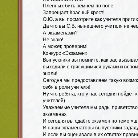
Пленных бить ремнём по попе
Запрещает Красный крест!
О.Ю. а вы посмотрите как учителя притих
Да что вы С.В. нынешнего учителя не че
А экзаменами?
Не знаю!
А может, проверим!
Конкурс «Экзамен»
Выпускники вы помните, как вас вызывал
выходили с трясущимися руками и вспоми
знали!
Сегодня мы предоставляем такую возмож
себя в роли учителя!
Ну что ребята, кто у нас сегодня пойдёт 
учителей)
Уважаемые учителя мы рады приветство
экзаменах
И сегодня вы сдаёте экзамен по теме «ш
И наши экзаменаторы выпускники зададу
И если вы оценивали в их ответах правил