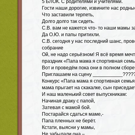
5 БЛОК. С родителями и учителями.
Гости наши дорогие, извините нас родны
Что заставили терпеть,
Долго долго так сидеть.
С.В. вам не кажется что- то наши мамы з
Да О.Ю. и папы притихли.
С.В. сегодня у нас последний шанс, про
собрание
Ой, не надо серьёзном! Я всё время меч
праздник «Папа мама я спортивная семь
Вот и проведём пока они в полном сборе
Приглашаем на сцену ___________????
Конкурс «Папа мама я спортивная семья»
мама прыгает на скакалке, сын приседает
И наш маленький совет выпускникам:
Начиная драку с папой,
Затевая с мамой бой.
Постарайся сдаться маме,-
Папа пленных не берёт.
Кстати, выясни у мамы,
Не забылали она –