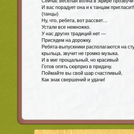
Сейчас весёлая волна в эфире прозвучит
И вас порадует она и к танцам пригласит
(танцы)
Ну, что, ребята, вот рассвет…
Устали все немножко.
У нас других традиций нет —
Присядем на дорожку.
Ребята-выпускники располагаются на ст
крыльца, звучит не громко музыка.
И в миг прощальный, но красивый
Готов опять сюрприз в придачу.
Поймайте вы свой шар счастливый,
Как знак свершений и удачи!