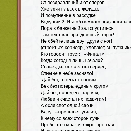
От поздравлений и от споров
Уже урчит у всех в желудке,
И помутнение в рассудке.
Ведущий 2: И чтоб немного подкрепиться
Пора в банкетный зал спуститься.
Там ждет вас праздничный пирог!
Не сбейте лишь друг друга с ног!
(строиться коридор , хлопают, выпускники
Кто говорит, грустя: «Финал!»,
Когда сегодня лишь начало?
Созвездье множества сердец
Отныне в небе засияло!
.Дай бог, гореть его огням
Век без потерь, единым кругом!
Дай бог, побед его парням,
Любви и счастья их подругам!
А если свет одной свечи
Вдруг затрепещет, угасая,
К нему со всех сторон лучи
Пробьются мрак и вихрь, пронзая.