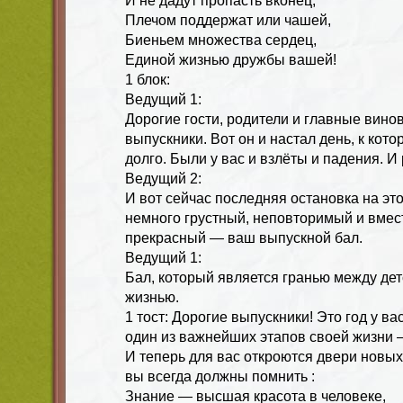
И не дадут пропасть вконец,
Плечом поддержат или чашей,
Биеньем множества сердец,
Единой жизнью дружбы вашей!
1 блок:
Ведущий 1:
Дорогие гости, родители и главные вино
выпускники. Вот он и настал день, к кот
долго. Были у вас и взлёты и падения. 
Ведущий 2:
И вот сейчас последняя остановка на э
немного грустный, неповторимый и вмес
прекрасный — ваш выпускной бал.
Ведущий 1:
Бал, который является гранью между дет
жизнью.
1 тост: Дорогие выпускники! Это год у в
один из важнейших этапов своей жизни 
И теперь для вас откроются двери новы
вы всегда должны помнить :
Знание — высшая красота в человеке,