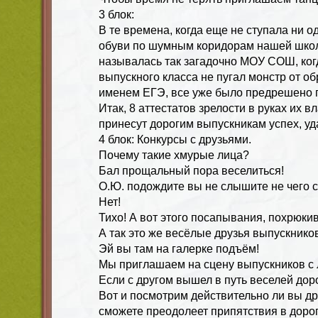
3 блок:
В те времена, когда еще не ступала ни о
обуви по шумным коридорам нашей школ
называлась так загадочно МОУ СОШ, ког
выпускного класса не пугал монстр от о
именем ЕГЭ, все уже было предрешено 
Итак, 8 аттестатов зрелости в руках их в
принесут дорогим выпускникам успех, уда
4 блок: Конкурсы с друзьями.
Почему такие хмурые лица?
Бал прощальный пора веселиться!
О.Ю. подождите вы не слышите не чего с
Нет!
Тихо! А вот этого посапывания, похрюки
А так это же весёлые друзья выпускнико
Эй вы там на галерке подъём!
Мы приглашаем на сцену выпускников с
Если с другом вышел в путь веселей дор
Вот и посмотрим действительно ли вы др
сможете преодолеет припятствия в дорог