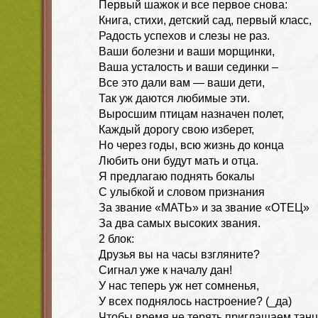
Первый шажок и все первое снова:
Книга, стихи, детский сад, первый класс,
Радость успехов и слезы не раз.
Ваши болезни и ваши морщинки,
Ваша усталость и ваши сединки –
Все это дали вам — ваши дети,
Так уж даются любимые эти.
Выросшим птицам назначен полет,
Каждый дорогу свою изберет,
Но через годы, всю жизнь до конца
Любить они будут мать и отца.
Я предлагаю поднять бокалы
С улыбкой и словом признания
За звание «МАТЬ» и за звание «ОТЕЦ»
За два самых высоких звания.
2 блок:
Друзья вы на часы взгляните?
Сигнал уже к началу дан!
У нас теперь уж нет сомненья,
У всех поднялось настроение? (_да)
Чтобы время не терять приглашаем танц