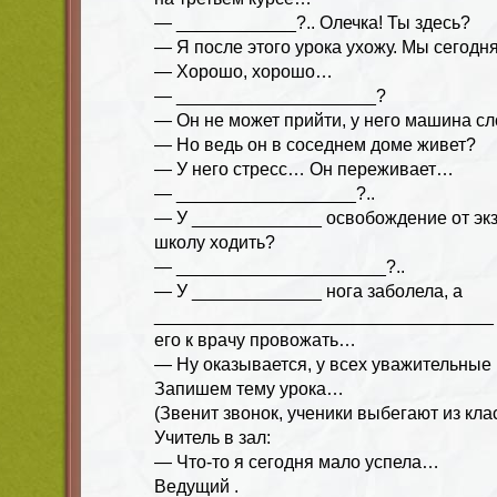
— ____________?.. Олечка! Ты здесь?
— Я после этого урока ухожу. Мы сегодня
— Хорошо, хорошо…
— ____________________?
— Он не может прийти, у него машина сл
— Но ведь он в соседнем доме живет?
— У него стресс… Он переживает…
— __________________?..
— У _____________ освобождение от экз
школу ходить?
— _____________________?..
— У _____________ нога заболела, а
__________________________________
его к врачу провожать…
— Ну оказывается, у всех уважительные
Запишем тему урока…
(Звенит звонок, ученики выбегают из клас
Учитель в зал:
— Что-то я сегодня мало успела…
Ведущий .