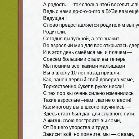
А радость — так сполна чтоб веселиться!
Ведь с нами до-о-о-о-лго в ВУЗе вам ещё
Ведущая :
Слово предоставляется родителям выпу
Родители:
Сегодня выпускной, а это значит
Во взрослый мир для вас открылась двер
И в этот день смеёмся мы и плачем —
Совсем большими стали вы теперь!
Мы помним все, какими малышами
Вы в школу 10 лет назад пришли,
Как, ранец первый свой доверив маме,
Торжественно букет в руках несли!
С тех пор вы очень сильно изменились,
Такие взрослые –нам глаз не отвести!
Как многому вы в школе научились —
Здесь старт был дан для славного пути.
А жизнь свою построите вы сами,
От Вашего упорства и труда
Зависит всё, но помните, мы — с вами,