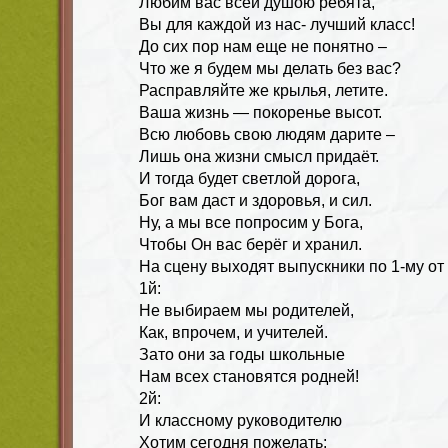
Любим вас всей душою ребята,
Вы для каждой из нас- лучший класс!
До сих пор нам еще не понятно –
Что же я будем мы делать без вас?
Расправляйте же крылья, летите.
Ваша жизнь — покоренье высот.
Всю любовь свою людям дарите –
Лишь она жизни смысл придаёт.
И тогда будет светлой дорога,
Бог вам даст и здоровья, и сил.
Ну, а мы все попросим у Бога,
Чтобы Он вас берёг и хранил.
На сцену выходят выпускники по 1-му от 
1й:
Не выбираем мы родителей,
Как, впрочем, и учителей.
Зато они за годы школьные
Нам всех становятся родней!
2й:
И классному руководителю
Хотим сегодня пожелать: