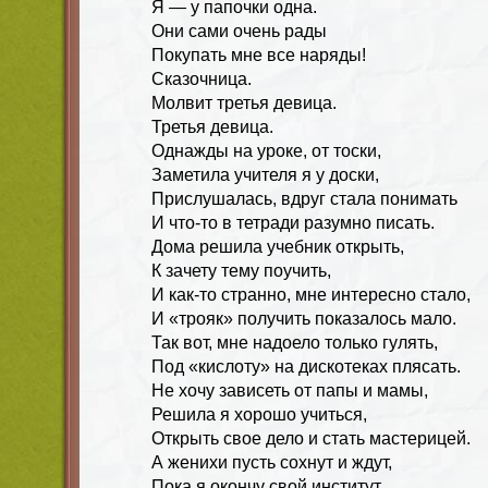
Я — у папочки одна.
Они сами очень рады
Покупать мне все наряды!
Сказочница.
Молвит третья девица.
Третья девица.
Однажды на уроке, от тоски,
Заметила учителя я у доски,
Прислушалась, вдруг стала понимать
И что-то в тетради разумно писать.
Дома решила учебник открыть,
К зачету тему поучить,
И как-то странно, мне интересно стало,
И «трояк» получить показалось мало.
Так вот, мне надоело только гулять,
Под «кислоту» на дискотеках плясать.
Не хочу зависеть от папы и мамы,
Решила я хорошо учиться,
Открыть свое дело и стать мастерицей.
А женихи пусть сохнут и ждут,
Пока я окончу свой институт.