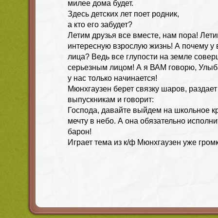
милее дома будет.
Здесь детских лет поет родник,
а кто его забудет?
Летим друзья все вместе, нам пора! Летим
интересную взрослую жизнь! А почему у 
лица? Ведь все глупости на земле сове
серьезным лицом! А я ВАМ говорю, Улыб
у нас только начинается!
Мюнхгаузен берет связку шаров, раздает
выпускникам и говорит:
Господа, давайте выйдем на школьное к
мечту в небо. А она обязательно исполни
барон!
Играет тема из к/ф Мюнхгаузен уже громк