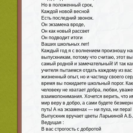
Но в положенный срок,
Каждой новой весной
Есть последний звонок.
Он экзамена вроде,
Он как новый рассвет
Он подводит итоги
Ваших школьных лет!
Каждый год я с волнением произношу н
выпускникам, потому что считаю, этот в
самый родной и замечательный! И так каж
учителя пытаемся отдать каждому из вас 
жизненный опыт, но и частицу своего сер
время вы покидаете школьный порог. Как
человеку не хватает добра, любви, уважен
взаимопонимания. Хочется верить, что 
мир веру в добро, а сами будете безмер
путь! А на экзаменах — ни пуха, ни пера!
Выпускник вручает цветы Ларькиной А.Б.
Ведущая :
В вас строгость с добротой