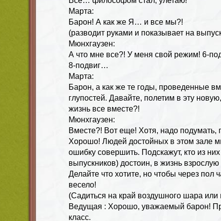
Все… философом стал, улетаю!
Марта:
Барон! А как же Я… и все мы?!
(разводит руками и показывает на выпуск
Мюнхгаузен:
А что мне все?! У меня свой режим! 6-по
8-подвиг…
Марта:
Барон, а как же те годы, проведенные вм
глупостей. Давайте, полетим в эту новую
жизнь все вместе?!
Мюнхгаузен:
Вместе?! Вот еще! Хотя, надо подумать, 
Хорошо! Людей достойных в этом зале мн
ошибку совершить. Подскажут, кто из них
выпускников) достоин, в жизнь взрослую 
Делайте что хотите, но чтобы через пол ч
весело!
(Садиться на край воздушного шара или 
Ведущая : Хорошо, уважаемый барон! Пр
класс.