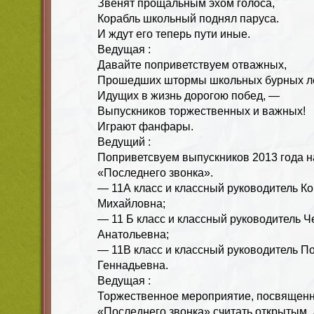
Звенят прощальным эхом голоса,
Корабль школьный поднял паруса.
И ждут его теперь пути иные.
Ведущая :
Давайте поприветствуем отважных,
Прошедших штормы школьных бурных ле
Идущих в жизнь дорогою побед, —
Выпускников торжественных и важных!
Играют фанфары.
Ведущий :
Поприветсвуем выпускников 2013 года н
«Последнего звонка».
— 11А класс и классный руководитель Ко
Михайловна;
— 11 Б класс и классный руководитель 
Анатольевна;
— 11В класс и классный руководитель П
Геннадьевна.
Ведущая :
Торжественное мероприятие, посвященн
«Последнего звонка» считать открытым,