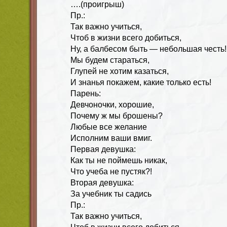
….(проигрыш)
Пр.:
Так важно учиться,
Чтоб в жизни всего добиться,
Ну, а балбесом быть — небольшая честь!
Мы будем стараться,
Глупей не хотим казаться,
И знанья покажем, какие только есть!
Парень:
Девчоночки, хорошие,
Почему ж мы брошены?
Любые все желание
Исполним ваши вмиг.
Первая девушка:
Как ты не поймешь никак,
Что учеба не пустяк?!
Вторая девушка:
За учебник ты садись
Пр.:
Так важно учиться,