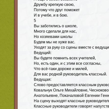
Дружбу крепкую свою,
Потому что друг поможет
И в учебе, и в бою.
5
Вы заботились о школе,
Много сделали для нас,
Но хозяевами школы
Будем мы не хуже вас.
Уходят за руку со сцены вместе с ведущ
Ведущий:
Вы будете помнить всех учителей,
Но, есть один, и с этим все согласны,
Что всё-таки дороже и милей,
Для вас родной руководитель классный.
Ведущая:
Слово предоставляется классным руково
Ковальчук Ольге Михайловне, Чесноков
Анатольевне, Покачаловой Евгении Ген
На сцену выходят классные руководител
Классные руководители говорят напутств