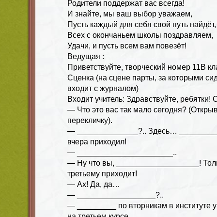
Родители поддержат вас всегда!
И знайте, мы ваш выбор уважаем,
Пусть каждый для себя свой путь найдёт,
Всех с окончаньем школы поздравляем,
Удачи, и пусть всем вам повезёт!
Ведущая :
Приветствуйте, творческий номер 11В кл
Сценка (на сцене парты, за которыми сид
входит с журналом)
Входит учитель: Здравствуйте, ребятки!
— Что это вас так мало сегодня? (Откры
перекличку).
— ______________?.. Здесь… _________
вчера приходил!
— ______________________..
— Ну что вы, ___________________! Толь
третьему приходит!
— Ах! Да, да…
— __________________?..
— _________ по вторникам в институте у
на третьем курсе…