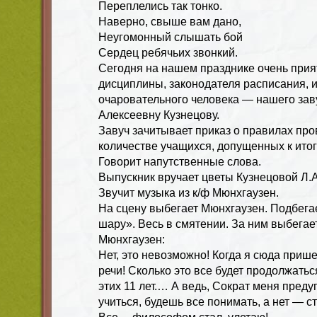
Переплелись так тонко.
Наверно, свыше вам дано,
Неугомонный слышать бой
Сердец ребячьих звонкий.
Сегодня на нашем празднике очень прия
дисциплины, законодателя расписания, и
очаровательного человека — нашего зав
Алексеевну Кузнецову.
Завуч зачитывает приказ о правилах про
количестве учащихся, допущенных к итог
Говорит напутственные слова.
Выпускник вручает цветы Кузнецовой Л.А
Звучит музыка из к/ф Мюнхгаузен.
На сцену выбегает Мюнхгаузен. Подбега
шару». Весь в смятении. За ним выбегае
Мюнхгаузен:
Нет, это невозможно! Когда я сюда прише
речи! Сколько это все будет продолжаться
этих 11 лет.… А ведь, Сократ меня преду
учиться, будешь все понимать, а нет — 