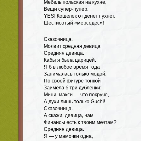
Мебель польская на кухне,
Вещи супер-пупер,
YES! Кошелек от денег пухнет,
Шестисотый «мерседес»!
Сказочница.
Молвит средняя девица.
Средняя девица.
Кабы я была царицей,
Я б в любое время года
Занималась только модой,
По своей фигуре тонкой
Заимела б три дубленки:
Мини, макси — что покруче,
А духи лишь только Guchi!
Сказочница.
А скажи, девица, нам
Финансы есть к твоим мечтам?
Средняя девица.
Я — у мамочки одна,