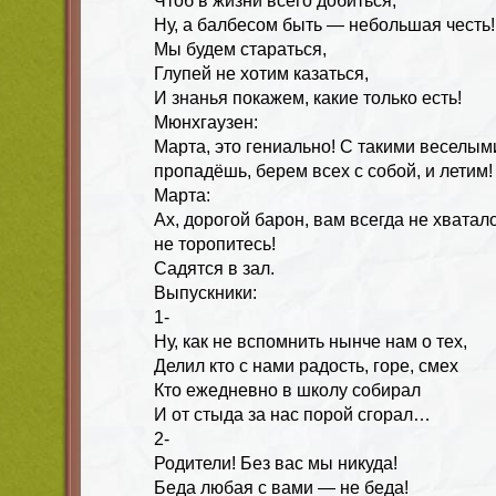
Чтоб в жизни всего добиться,
Ну, а балбесом быть — небольшая честь!
Мы будем стараться,
Глупей не хотим казаться,
И знанья покажем, какие только есть!
Мюнхгаузен:
Марта, это гениально! С такими веселы
пропадёшь, берем всех с собой, и летим!
Марта:
Ах, дорогой барон, вам всегда не хватал
не торопитесь!
Садятся в зал.
Выпускники:
1-
Ну, как не вспомнить нынче нам о тех,
Делил кто с нами радость, горе, смех
Кто ежедневно в школу собирал
И от стыда за нас порой сгорал…
2-
Родители! Без вас мы никуда!
Беда любая с вами — не беда!