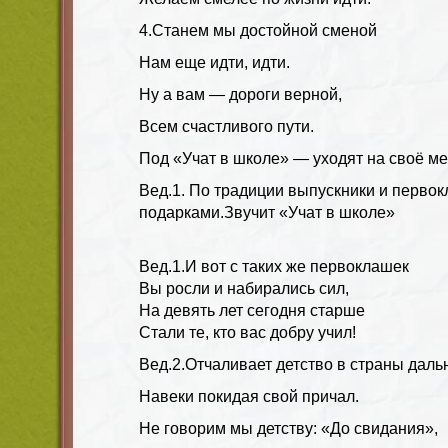
4.
Станем мы достойной сменой
Нам еще идти, идти.
Ну а вам — дороги верной,
Всем счастливого пути.
Под «Учат в школе» — уходят на своё ме
Вед.1. По традиции выпускники и перво
подарками.
Звучит «Учат в школе»
Вед.1.
И вот с таких же первоклашек
Вы росли и набирались сил,
На девять лет сегодня старше
Стали те, кто вас добру учил!
Вед.2
.Отчаливает детство в страны даль
Навеки покидая свой причал.
Не говорим мы детству: «До свидания»,