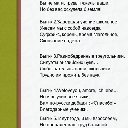
Вы не маги, труды тяжелы ваши,
Но без вас оскудела б земля!
Вып-к
2.
Завершая учение школьное,
Унесем мы с собой навсегда
Суффикс, корень, время глагольное,
Окончание падежа.
Вып-к
3.
Равнобедренные треугольники,
Силуэты английских букв…
Любознательны наши школьники,
Трудно им прожить без наук.
Вып-к
4.
Weloveyou, amore, ichliebe…
Но и выучив все языки,
Вам по-русски добавят: «Спасибо!»
Благодарные ученики.
Вып-к
5
. Идут года, и мы взрослеем,
Не пропадет ваш труд большой.