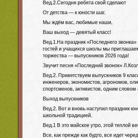
Вед.2.
Сегодня ребята свой сделают
От детства — к юности шаг.
Мы ждём вас, любимые наши,
Ваш выход — девятый класс!
Вед.1.
На праздник «Последнего звонка»
гостей и учащихся школы мы приглашае
торжества — выпускников 2026 года!
Звучит песня «Последний звонок» Л.Коз
Вед.2.
Приветствуем выпускников 9 клас
инженеров, экономистов, агрономов, ол
спортсменов,
активистов, одним словом 
Выход выпускников
Вед.2.
Вот и вновь наступил праздник юн
школьной традицией.
Вед.1
В это майское утро, этой теплой в
Все, как прежде как будто, все идет чере