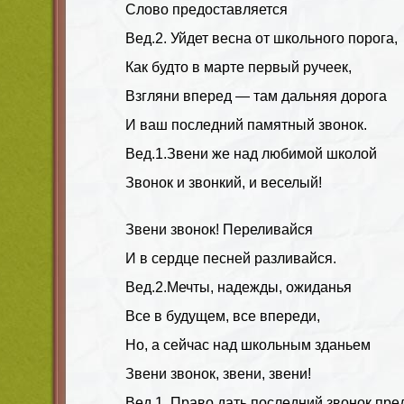
Слово предоставляется
Вед.2.
Уйдет весна от школьного порога,
Как будто в марте первый ручеек,
Взгляни вперед — там дальняя дорога
И ваш последний памятный звонок.
Вед.1.
Звени же над любимой школой
Звонок и звонкий, и веселый!
Звени звонок! Переливайся
И в сердце песней разливайся.
Вед.2.
Мечты, надежды, ожиданья
Все в будущем, все впереди,
Но, а сейчас над школьным зданьем
Звени звонок, звени, звени!
Вед.1
. Право дать последний звонок пре