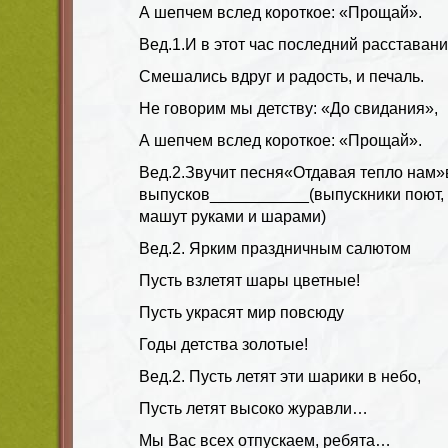
А шепчем вслед короткое: «Прощай».
Вед.1
.И в этот час последний расставан
Смешались вдруг и радость, и печаль.
Не говорим мы детству: «До свидания»,
А шепчем вслед короткое: «Прощай».
Вед.2
.Звучит песня
«Отдавая тепло нам»
выпусков___________
(выпускники поют,
машут руками и шарами)
Вед.2.
Ярким праздничным салютом
Пусть взлетят шары цветные!
Пусть украсят мир повсюду
Годы детства золотые!
Вед.2.
Пусть летят эти шарики в небо,
Пусть летят высоко журавли…
Мы Вас всех отпускаем, ребята…