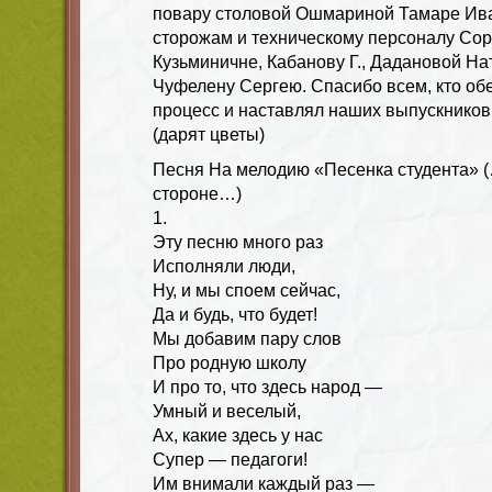
повару столовой Ошмариной Тамаре Ива
сторожам и техническому персоналу Со
Кузьминичне, Кабанову Г., Дадановой Н
Чуфелену Сергею. Спасибо всем, кто об
процесс и наставлял наших выпускников 
(дарят цветы)
Песня
На мелодию «Песенка студента» 
стороне…)
1.
Эту песню много раз
Исполняли люди,
Ну, и мы споем сейчас,
Да и будь, что будет!
Мы добавим пару слов
Про родную школу
И про то, что здесь народ —
Умный и веселый,
Ах, какие здесь у нас
Супер — педагоги!
Им внимали каждый раз —