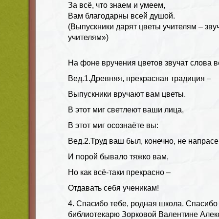
За всё, что знаем и умеем,
Вам благодарны всей душой.
(Выпускники
дарят цветы учителям
– зву
учителям»
)
На фоне
вручения цветов
звучат слова
в
Вед.1
.Древняя, прекрасная традиция –
Выпускники вручают вам цветы.
В этот миг светлеют ваши лица,
В этот миг осознаёте вы:
Вед.2
.Труд ваш был, конечно, не напрасе
И порой бывало тяжко вам,
Но как всё-таки прекрасно –
Отдавать себя ученикам!
4. Спасибо тебе, родная школа. Спасиб
библиотекарю Зорковой Валентине Алек