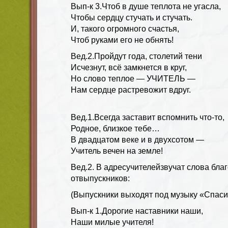
Вып-к 3.
Чтоб в душе теплота не угасла,
Чтобы сердцу стучать и стучать.
И, такого огромного счастья,
Чтоб руками его не обнять!
Вед.2.
Пройдут года, столетий тени
Исчезнут, всё замкнется в круг,
Но слово теплое — УЧИТЕЛЬ —
Нам сердце растревожит вдруг.
Вед.1.
Всегда заставит вспомнить что-то,
Родное, близкое тебе…
В двадцатом веке и в двухсотом —
Учитель вечен на земле!
Вед.2.
В адрес
учителей
звучат слова бла
от
выпускников
:
(Выпускники выходят под музыку
«Спаси
Вып-к
1.
Дорогие наставники наши,
Наши милые учителя!