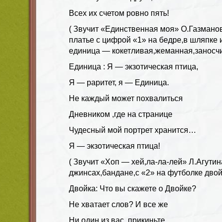
Всех их счетом ровно пять!
( Звучит «Единственная моя» О.Газмано
платье с цифрой «1» на бедре,в шляпке 
единица — кокетливая,жеманная,заносч
Единица : Я — экзотическая птица,
Я — раритет, я — Единица.
Не каждый может похвалиться
Дневником ,где на странице
Чудесный мой портрет хранится…
Я — экзотическая птица!
( Звучит «Хоп — хей,ла-ла-лей» Л.Агути
джинсах,бандане,с «2» на футболке двой
Двойка: Что вы скажете о Двойке?
Не хватает слов? И все же
Ни один из вас, прикиньте,