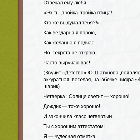
Отвечал ему любя :
«Эх ты ,тройка ,тройка птица!
Кто же выдумал тебя?!»
Как бездарна я порою,
Как желанна я подчас,
Но ,секрета не открою,
Часто выручаю вас!
(Звучит «Детство» Ю .Шатунова ,появля
аккуратная, веселая, на юбочке цифра «4
шарик)
Четверка : Солнце светит — хорошо!
Дождик — тоже хорошо!
И закончила класс четвертый
Ты с хорошим аттестатом!
Я — чудесная отметка,