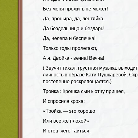
Без меня прожить не может!
Да, проныра, да, лентяйка,
Да бездельница и бездарь!
Да, нелепа и беспечна!
Только годы пролетают,
А я, Двойка,- вечна! Вечна!
( Звучит тихая, грустная музыка, выходи
личность в образе Кати Пушкаревой. Скр
постепенно раскрепощается.)
Тройка : Крошка сын к отцу пришел,
И спросила кроха:
«Тройка — это хорошо
Или все же плохо?»
И отец ,чего таиться,