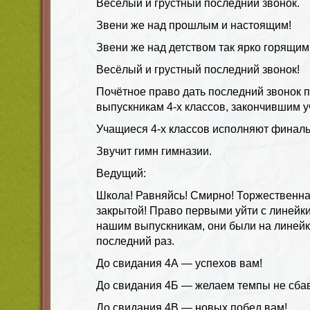
Весёлый и грустный последний звонок.
Звени же над прошлым и настоящим!
Звени же над детством так ярко горящим
Весёлый и грустный последний звонок!
Почётное право дать последний звонок 
выпускникам 4-х классов, закончившим у
Учащиеся 4-х классов исполняют финал
Звучит гимн гимназии.
Ведущий
:
Школа! Равняйсь! Смирно! Торжественна
закрытой! Право первыми уйти с линейк
нашим выпускникам, они были на линей
последний раз.
До свидания 4А — успехов вам!
До свидания 4Б — желаем темпы не сбав
До свидания 4В — новых побед вам!