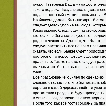
руках. Наверняка Ваша мама достаточно
такого подарка. Безусловно, к цветам с
подарок, который сможет напоминать о 
На банкете должен быть шикарный стол.
следует делать упор на те блюда, котор
Какие именно блюда будут на столе, реша
кто, если не Вы знаете вкусовые предпо
родного человека. Для того, что бы стол
следует расставить все по всем правила
сказать, что если банкет будет происходи
ресторане, то персонал сам расставит в
правильно. Так же на столе следует расс
именами, что бы приглашенный человек з
сидит.
Все празднование юбилея по сценарию «
сделано с целью того, что бы показать ю
дорогая и как ей дорожат, любят и уважаю
протяжении праздника будут проведены 
и сказаны поздравления в стихотворной
После того, как все гости собраны за пр