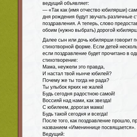
ведущий объявляет:
— «Так как (имя отчество юбилярши) сама
дня рождения будут звучать различные с
поздравления. А теперь, слово предоста
обоим (нужно выбрать) дорогой юбилярш
Далее сын или дочь юбилярши говорит п
стихотворной форме. Если детей нескольк
если поздравление будет прочитано в од
стихотворение:
Мама, неужели это правда,
И настал твой нынче юбилей?
Почему же ты тогда не рада?
Ты улыбок ярких не жалей
Будь сегодня радостною самой!
Воссияй над нами, как звезда!
С юбилеем, дорогая мама!
Будь такой сегодня и всегда!
После того, как поздравление прошло, п
названием «Имениннице посвящается».
Ведущий: