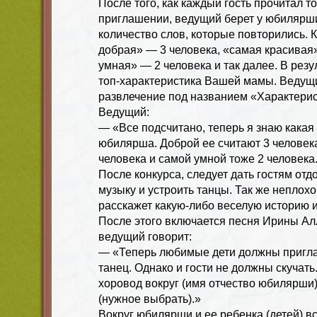
После того, как каждый гость прочитал то
приглашении, ведущий берет у юбилярши
количество слов, которые повторились. 
добрая» — 3 человека, «самая красивая
умная» — 2 человека и так далее. В резу
топ-характеристика Вашей мамы. Ведущ
развлечение под названием «Характери
Ведущий:
— «Все подсчитано, теперь я знаю какая
юбилярша. Доброй ее считают 3 человека
человека и самой умной тоже 2 человека
После конкурса, следует дать гостям отд
музыку и устроить танцы. Так же неплохо
расскажет какую-либо веселую историю 
После этого включается песня Ирины А
ведущий говорит:
— «Теперь любимые дети должны пригла
танец. Однако и гости не должны скучат
хоровод вокруг (имя отчество юбилярши)
(нужное выбрать).»
Вокруг юбилярши и ее ребенка (детей) в