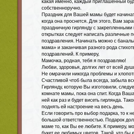
какая именно, каждый приглашенный бу
собственноручно.
Праздник для Вашей мамы будет начинат
когда она проснется. Для этого, Вам зар
праздничную гирлянду с закрепленными 
открытках следует написать различные 
поздравления. Начинать можно с баналь
мама» и заканчивая разного рода стихо
поздравлений. К примеру,
Мамочка, родная, тебя я поздравляю!
Любви, здоровья, долгих лет от всей душ
Не омрачили никогда проблемы и хлопот
Счастливой чтоб была всегда, забыла вс
Гирлянду, которую Вы изготовили, следуе
комнате мамы, пока она спит. Когда Ваш
ней как раз и будет висеть гирлянда. Та
поднять ей настроение на весь день.
Если говорить про выбор подарка, то к н
большой ответственностью. Подарок до
маме то, как Вы ее любите. К примеру, 
букет ее любимых цветов. Такой, что бы