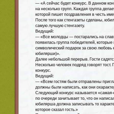
— «А сейчас будет конкурс. В данном кон
на несколько групп. Каждая группа делает
которой пишет поздравления в честь им
После того как стенгазеты сделаны, юб
самую лучшую стенгазету.
Ведущий:
— «Все молодцы — постарались на славу
появилась группа победителей, которые
символический подарок за свою любовь к
юбилярши)».
Далее небольшой перерыв. Гости садятс
Несколько человек подряд говорят тост.
конкурс.
Ведущий:
— «Всем гостям были отправлены пригл
должны были написать, как они охаракт
Следующий конкурс называется «самая-
по очереди зачитывает то, что он написа
юбилярша должна записывать то характ
которое сказал гость.»