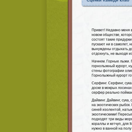
Сценки Камеди клаб
Привет! Недавно меня 
новом обществе, котор
состоят такие придурки
пускают ни в самолет, н
вынуждены отдыхать дом
отдохнуть, не выходя и
Начнем. Горные лыжи. 
горнолыжный курорт, н
стены фотографии олиг
Горнолыжный курорт го
Серфинг. Серфинг, сука
доске в мокрых лосинах
серфер реально поймает
Дайвинг. Дайвинг, сука
на экзотических рыбок.
синей изолентой, наты
экзотическими! Пересып
подходят три виды мор
кораллы и кетчуп, для 
нужно в ванной на полу