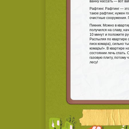
ванну нассать — вот ва
Рафтинг. Рафтинг — это
такое рафтинг, нужен г
очистные сооружения. 
Пикник. Можно в кварти
получился на славу, на
10 минут и положите ру
Распыляя по квартире о
писк комара), сильно т
комары!». В квартире н
состоянии лечь спать. О
газовую плиту, потому 
лесу!