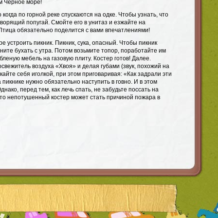
м Черное море!
 когда по горной реке спускаются на одке. Чтобы узнать, что
оворящий попугай. Смойте его в унитаз и езжайте на
Птица обязательно поделится с вами впечатлениями!
ре устроить пикник. Пикник, сука, опасный. Чтобы пикник
чните бухать с утра. Потом возьмите топор, поработайте им
бленую мебель на газовую плиту. Костер готов! Далее.
свежитель воздуха «Хвоя» и делая губами (звук, похожий на
ыкайте себя иголкой, при этом приговаривая: «Как задрали эти
а пикнике нужно обязательно наступить в говно. И в этом
днако, перед тем, как лечь спать, не забудьте поссать на
что непотушенный костер может стать причиной пожара в