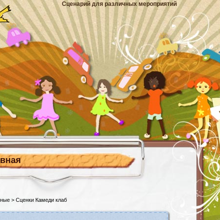
Сценарий для различных мероприятий
авная
ьные
> Сценки Камеди клаб