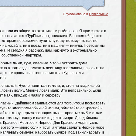
Опубликовано в
Прикольные
выгнали из общества охотников и рыболовов. Я щас состою в
ое называется «ТурПсих ааа, поехали»! В нашем обществе
, которым невозможно купить путевку, потому что нас не
и на корабль, ни в поезд, ни в машину — никуда. Поэтому мы
а. И сегодня я расскажу вам, как круто и экстремально
з собственной квартиры.
Горные лыжи, сука, опасные. Чтобы устроить дома
ужно в подъезде намазать лестницу вазелином, наклеить на
архов и кровью на стене написать: «Куршавель».
тов!
, опасный. Нужно напиться текилы, и, стоя на гладильной
, ловить волну. Многие ловят маяк. Это неправильно. Если
 маяк, пиндык и маяку, и серферу!
, опасный. Дайвингом занимаются для того, чтобы посмотреть
 Купите килограмм обычной кильки, обмотайте ее красной и
кайте в жопу перьев разноцветных — простые рыбки стали
ьте кильку в ванну и начните делать море. Для дайвинга
я: Красное, Мертвое и Черное. Для Красного моря нужны
Мертвого — много соли и труп, а чтобы сделать Черное море,
 наплевать семечек, набросать бычков, под ванну насрать, в