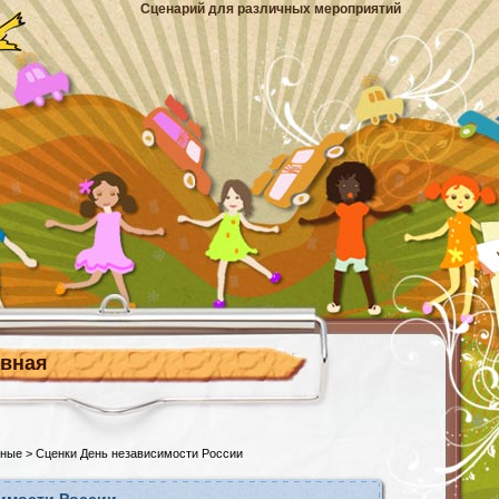
Сценарий для различных мероприятий
авная
ьные
> Сценки День независимости России