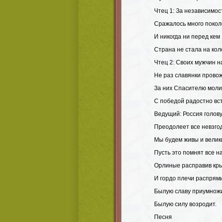
Чтец 1: За независимос
Сражалось много покол
И никогда ни перед кем
Страна не стала на кол
Чтец 2: Своих мужчин н
Не раз славянки прово
За них Спасителю моли
С победой радостно вс
Ведущий: Россия голову
Преодолеет все невзго
Мы будем живы и велик
Пусть это помнят все н
Орлиные расправив кр
И гордо плечи распрями
Былую славу приумножи
Былую силу возродит.
Песня