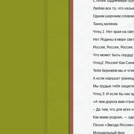
Степей задумчивую гру
Люблю все то, что наз
Одним широким словом
Танец калинка
Чтец 1: Нет края на све
Нет Родины в мире све
Россия, Россия, Россия,
Что может быть сердцу
Чтец2: Россия! Как Син
Тебя бережём мы и чти
А если нарушат границу
Мы грудью тебя защити
Чтец 3: И если бы нас в
«А чем дорога вам стр
– Да тем, что для всех 
Как мама родная, — одн
Песня «Звезда Россия»
Музыкальный фон