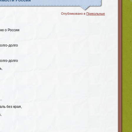
имости России
Опубликовано в
Прикольные
ню о России
долго-долго
долго-долго
ь,
ы…
аль без края,
,