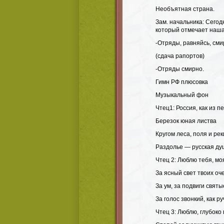
Необъятная страна.
Зам. начальника: Сегод
который отмечает наша
-Отряды, равняйсь, сми
(сдача рапортов)
-Отряды смирно.
Гимн РФ плюсовка
Музыкальный фон
Чтец1: Россия, как из п
Березок юная листва
Кругом леса, поля и рек
Раздолье — русская ду
Чтец 2: Люблю тебя, мо
За ясный свет твоих оч
За ум, за подвиги святы
За голос звонкий, как ру
Чтец 3: Люблю, глубок