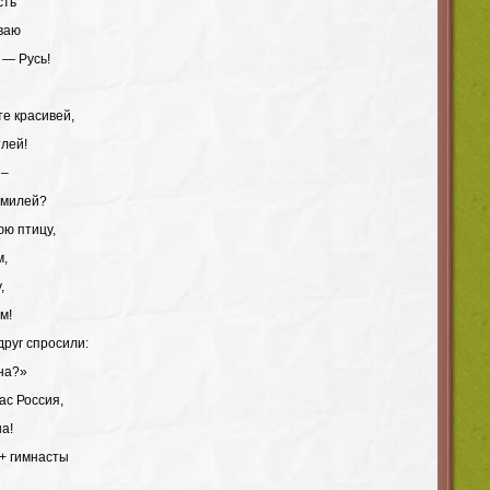
сть
ываю
 — Русь!
те красивей,
тлей!
 –
 милей?
юю птицу,
м,
,
м!
друг спросили:
ана?»
нас Россия,
а!
+ гимнасты