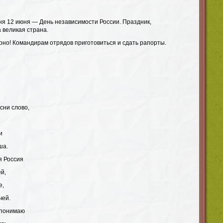
ня 12 июня — День независимости России. Праздник,
 великая страна.
рно! Командирам отрядов приготовиться и сдать рапорты.
есни слово,
и
ша.
я Россия
ей,
е,
чей.
о понимаю