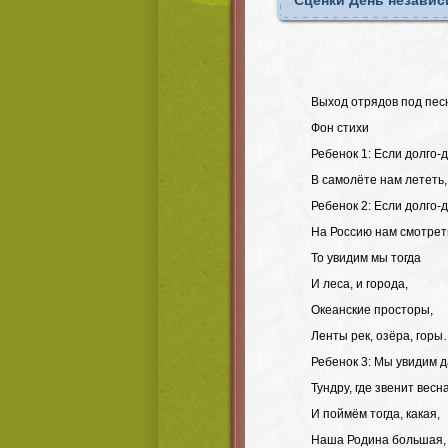
Сценки День независ
Выход отрядов под пес
Фон стихи
Ребенок 1: Если долго-
В самолёте нам лететь,
Ребенок 2: Если долго-
На Россию нам смотрет
То увидим мы тогда
И леса, и города,
Океанские просторы,
Ленты рек, озёра, гор
Ребенок 3: Мы увидим д
Тундру, где звенит весна
И поймём тогда, какая,
Наша Родина большая,