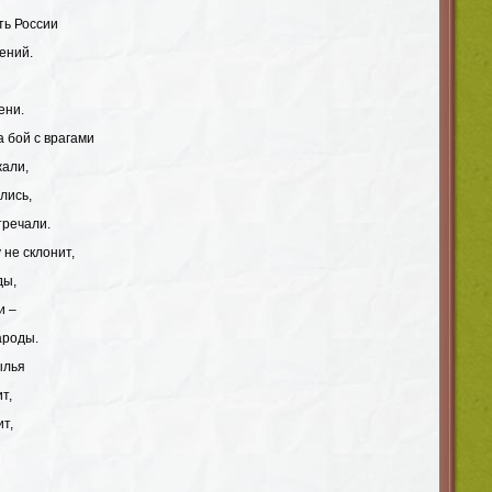
ть России
ений.
ени.
а бой с врагами
жали,
лись,
тречали.
 не склонит,
ды,
и –
ароды.
ылья
т,
т,