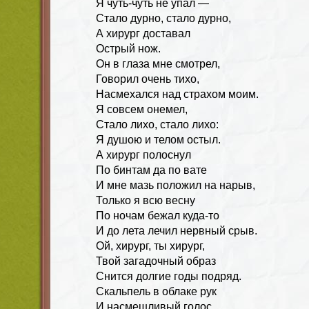
Я чуть-чуть не упал —
Стало дурно, стало дурно,
А хирург доставал
Острый нож.
Он в глаза мне смотрел,
Говорил очень тихо,
Насмехался над страхом моим.
Я совсем онемел,
Стало лихо, стало лихо:
Я душою и телом остыл.
А хирург полоснул
По бинтам да по вате
И мне мазь положил на нарыв,
Только я всю весну
По ночам бежал куда-то
И до лета лечил нервный срыв.
Ой, хирург, ты хирург,
Твой загадочный образ
Снится долгие годы подряд.
Скальпель в облаке рук
И насмешливый голос,