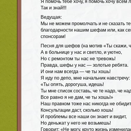
Я помочь тебе хочу, я помочь хочу всем 
Так и знай!!!
Ведущая:
Мы не можем промолчать и не сказать т
благодарности нашим шефам или, как се
спонсорам!
Песня для шефов (на мотив «Ты скажи, че
А в больнице у нас и светло, и уютно,
Но с ремонтом ты нас не тревожь!
Правда, шефы у нас — золотые ребята.
И они нам всегда — че ты хошь!
Я иду по депо, мне начальник навстречу:
«Ты опять, дорогуша, идешь!
Ты мне список составь, че те надо, че над
Все равно я не дам, че ты хошь!»
Наш правком тоже нас никогда не обидит
Консультации даст, сколько хошь!
И проблемы все наши он знает и видит,
Но деньжат у него не возьмешь!
Говорит: «Не могу, круто жизнь изменила