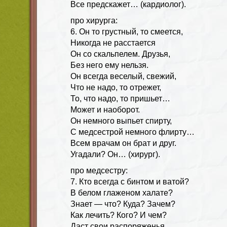
Все предскажет… (кардиолог).
про хирурга:
6. Он то грустный, то смеется,
Никогда не расстается
Он со скальпелем. Друзья,
Без него ему нельзя.
Он всегда веселый, свежий,
Что не надо, то отрежет,
То, что надо, то пришьет…
Может и наоборот.
Он немного выпьет спирту,
С медсестрой немного флирту…
Всем врачам он брат и друг.
Угадали? Он… (хирург).
про медсестру:
7. Кто всегда с бинтом и ватой?
В белом глаженом халате?
Знает — что? Куда? Зачем?
Как лечить? Кого? И чем?
Даст свои распоряженья