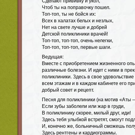
Сделают прививку и укол,
Чтоб ты на поправочку пошел.
Топ-топ, ты не бойся их:
Всех в халатах белых и незлых,
Нет на свете лучше и добрей
Детской поликлиники врачей!
Топ-топ, топ-топ, очень нелегки,
Топ-топ, топ-топ, первые шаги.
Ведущая:
Вместе с приобретением жизненного опы
различные болезни. И идет с ними в пре
поликлиники. Здесь в свое удовольствие
всем этажам и в каждом кабинете его пр
добрый совет и рецепт.
Песня для поликлиники (на мотив «Аты 
Если зубы заболели или жар в груди,
В поликлинику скорее, милый друг, иди!
Здесь тебя улыбкой встретят, смогут под
И, конечно же, больничный сможешь пол
Здесь рентгены и кардиограммы.