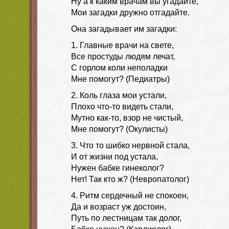
Ну а к каким врачам вы угадайте,
Мои загадки дружно отгадайте.
Она загадывает им загадки:
1. Главные врачи на свете,
Все простуды людям лечат,
С горлом коли неполадки
Мне помогут? (Педиатры)
2. Коль глаза мои устали,
Плохо что-то видеть стали,
Мутно как-то, взор не чистый,
Мне помогут? (Окулисты)
3. Что то шибко нервной стала,
И от жизни под устала,
Нужен бабке гинеколог?
Нет! Так кто ж? (Невропатолог)
4. Ритм сердечный не спокоен,
Да и возраст уж достоин,
Путь по лестницам так долог,