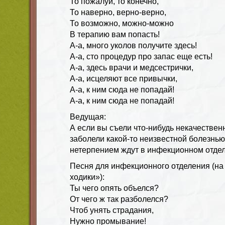
То пожалуй, то конечно,
То наверно, верно-верно,
То возможно, можно-можно
В терапию вам попасть!
А-а, много уколов получите здесь!
А-а, сто процедур про запас еще есть!
А-а, здесь врачи и медсестрички,
А-а, исцеляют все привычки,
А-а, к ним сюда не попадай!
А-а, к ним сюда не попадай!
Ведущая:
А если вы съели что-нибудь некачествен
заболели какой-то неизвестной болезнью, 
нетерпением ждут в инфекционном отде
Песня для инфекционного отделения (на 
ходики»):
Ты чего опять объелся?
От чего ж так разболелся?
Чтоб унять страдания,
Нужно промывание!