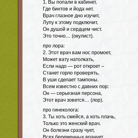
1. Вы попали в кабинет,
Где бинтов и йода нет.
Врач глазное дно изучит,
Лупу к этому подключит,
Он душой и сердцем чист.
Это точно… (окулист).
про лора:
2. Этот врач вам нос промоет,
Может вату натолкать,
Если надо — рот откроет –
Станет горло проверять,
В уши сделает тампоны.
Всем известно с давних пор:
Он — серьезная персона,
Этот врач зовется… (лор).
про гинеколога:
3. Ты хоть смейся, а хоть плачь,
Только это женский врач.
Он болезни сразу чует,
Всех беременных врачует.