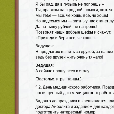
Я бы рад, да в пузырь не попрешь!»
Ты, правком наш родной, помоги, хоть ч
Мы тебе — все, че хошь, все, че хошь!
Но надеемся мы — жизнь у нас станет л
Да на тыщу рублей, не на грошь!
Позвонят наши добрые шефы и скажут:
«Приходи и бери все, че хошь!»
Ведущая:
Я предлагаю выпить за друзей, за наших
ведь без друзей жить очень тяжело!
Ведущая:
А сейчас прошу всех к столу.
(Застолье, игры, танцы.)
^ 2. День медицинского работника. Праз
посвященный дню медицинского работни
Задолго до праздника вывешивается пла
доктора Айболита и заданием для каждо
подготовить интересный номер