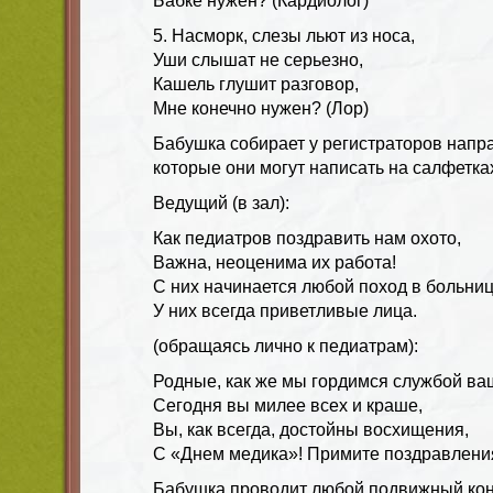
Бабке нужен? (Кардиолог)
5. Насморк, слезы льют из носа,
Уши слышат не серьезно,
Кашель глушит разговор,
Мне конечно нужен? (Лор)
Бабушка собирает у регистраторов напр
которые они могут написать на салфетка
Ведущий (в зал):
Как педиатров поздравить нам охото,
Важна, неоценима их работа!
С них начинается любой поход в больниц
У них всегда приветливые лица.
(обращаясь лично к педиатрам):
Родные, как же мы гордимся службой ва
Сегодня вы милее всех и краше,
Вы, как всегда, достойны восхищения,
С «Днем медика»! Примите поздравлени
Бабушка проводит любой подвижный конк