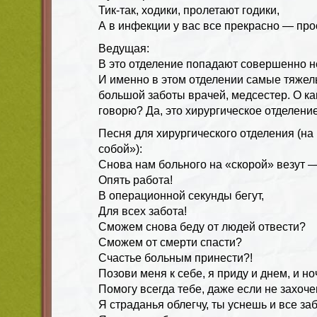
Тик-так, ходики, пролетают годики,
А в инфекции у вас все прекрасно — прос
Ведущая:
В это отделение попадают совершенно н
И именно в этом отделении самые тяже
большой заботы врачей, медсестер. О ка
говорю? Да, это хирургическое отделение
Песня для хирургического отделения (на
собой»):
Снова нам больного на «скорой» везут 
Опять работа!
В операционной секунды бегут,
Для всех забота!
Сможем снова беду от людей отвести?
Сможем от смерти спасти?
Счастье больным принести?!
Позови меня к себе, я приду и днем, и но
Помогу всегда тебе, даже если не захоче
Я страданья облегчу, ты уснешь и все за