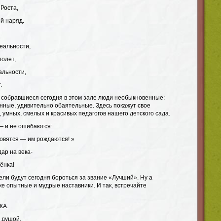
Роста,
й наряд.
еальности,
полет,
альности,
.
 собравшиеся сегодня в этом зале люди необыкновенные:
нные, удивительно обаятельные. Здесь покажут свое
 умных, смелых и красивых педагогов нашего детского сада.
 — и не ошибаются:
овятся — им рождаются! »
ар на века-
ёнка!
ли будут сегодня бороться за звание «Лучший». Ну а
ке опытные и мудрые наставники. И так, встречайте
КА.
 душой,