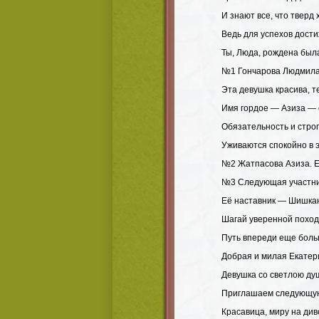
И знают все, что тверд 
Ведь для успехов дост
Ты, Люда, рождена была
№1 Гончарова Людмила.
Эта девушка красива, т
Имя гордое — Азиза — 
Обязательность и строг
Уживаются спокойно в э
№2 Жатпасова Азиза. Е
№3 Следующая участни
Её наставник — Шишкан
Шагай уверенной поход
Путь впереди еще боль
Добрая и милая Екатер
Девушка со светлою ду
Приглашаем следующу
Красавица, миру на див