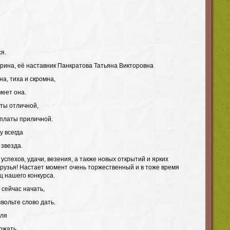
я.
рина, её наставник Панкратова Татьяна Викторовна
а, тиха и скромна,
меет она.
ты отличной,
рплаты приличной.
у всегда
 звезда.
спехов, удачи, везения, а также новых открытий и ярких
друзья! Настает момент очень торжественный и в тоже время
ц нашего конкурса.
 сейчас начать,
вольте слово дать.
оля
ржать,