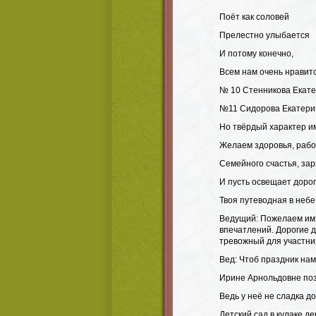
Поёт как соловей
Прелестно улыбается
И потому конечно,
Всем нам очень нравитс
№ 10 Стенникова Екате
№11 Сидорова Екатерин
Но твёрдый характер и
Желаем здоровья, рабо
Семейного счастья, за
И пусть освещает дорог
Твоя путеводная в небе
Ведущий: Пожелаем им у
впечатлений. Дорогие 
тревожный для участни
Вед: Чтоб праздник нам
Ирине Арнольдовне поз
Ведь у неё не сладка д
Детский сад в кулаке де