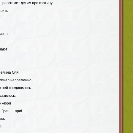
и, расскажет детям про картину.
вить –
,
ична.
чают!
арелина Оля
финал непременно.
в ней соединилось.
разилось,
е жюри
 Гран — при!
ось,
т.