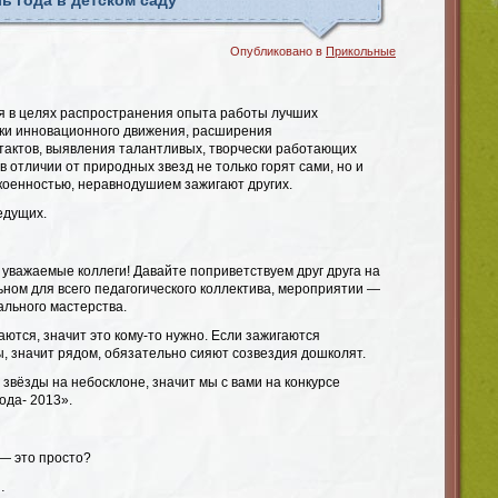
ь года в детском саду
Опубликовано в
Прикольные
я в целях распространения опыта работы лучших
ки инновационного движения, расширения
актов, выявления талантливых, творчески работающих
в отличии от природных звезд не только горят сами, но и
окоенностью, неравнодушием зажигают других.
едущих.
уважаемые коллеги! Давайте поприветствуем друг друга на
ном для всего педагогического коллектива, мероприятии —
льного мастерства.
аются, значит это кому-то нужно. Если зажигаются
, значит рядом, обязательно сияют созвездия дошколят.
звёзды на небосклоне, значит мы с вами на конкурсе
ода- 2013».
 — это просто?
…