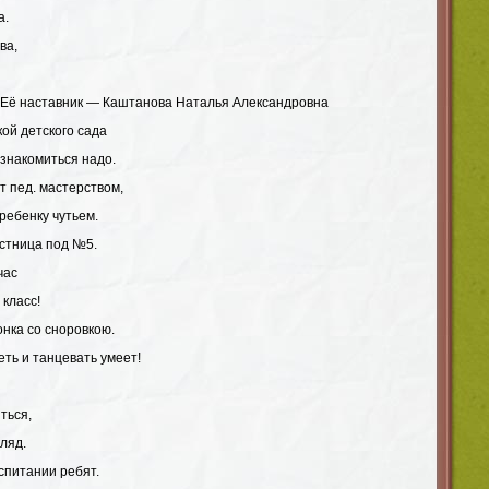
а.
ва,
 Её наставник — Каштанова Наталья Александровна
ой детского сада
ознакомиться надо.
т пед. мастерством,
ребенку чутьем.
стница под №5.
час
класс!
онка со сноровкою.
еть и танцевать умеет!
ться,
гляд.
спитании ребят.