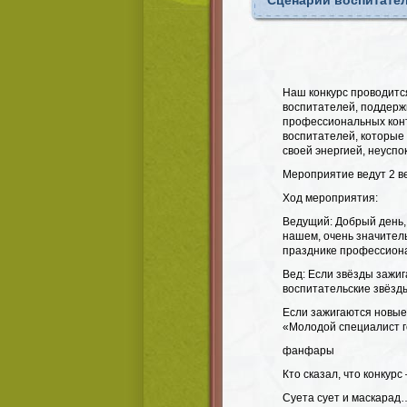
Сценарий воспитател
Наш конкурс проводитс
воспитателей, поддерж
профессиональных конт
воспитателей, которые 
своей энергией, неусп
Мероприятие ведут 2 в
Ход мероприятия:
Ведущий: Добрый день, 
нашем, очень значитель
празднике профессиона
Вед: Если звёзды зажиг
воспитательские звёзды
Если зажигаются новые 
«Молодой специалист г
фанфары
Кто сказал, что конкурс
Суета сует и маскарад