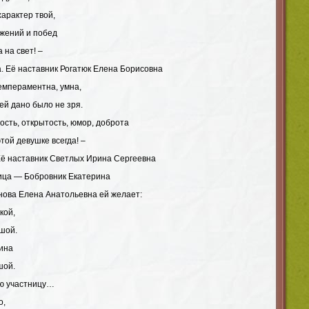
характер твой,
ижений и побед
 на свет! –
 Её наставник Рогатюк Елена Борисовна
емпераментна, умна,
ей дано было не зря.
ость, открытость, юмор, доброта
той девушке всегда! –
ё наставник Светлых Ирина Сергеевна
ца — Бобровник Екатерина
ова Елена Анатольевна ей желает:
кой,
шой.
ина
шой.
ю участницу…
о,