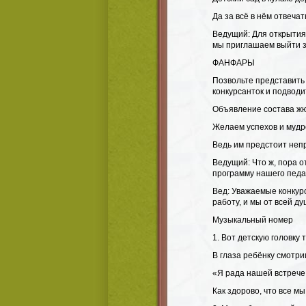
Да за всё в нём отвечат
Ведущий: Для открытия 
мы приглашаем выйти з
ФАНФАРЫ
Позвольте представить
конкурсанток и подводит
Объявление состава ж
Желаем успехов и мудр
Ведь им предстоит неп
Ведущий: Что ж, пора о
программу нашего педаг
Вед: Уважаемые конкурс
работу, и мы от всей д
Музыкальный номер
1. Вот детскую головк
В глаза ребёнку смотри
«Я рада нашей встрече, 
Как здорово, что все мы