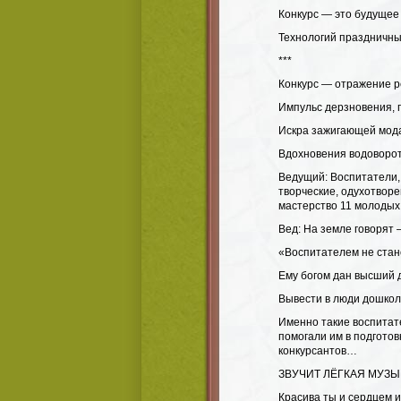
Конкурс — это будущее 
Технологий праздничны
***
Конкурс — отражение р
Импульс дерзновения, 
Искра зажигающей мод
Вдохновения водоворот
Ведущий: Воспитатели,
творческие, одухотворе
мастерство 11 молодых,
Вед: На земле говорят
«Воспитателем не стан
Ему богом дан высший д
Вывести в люди дошкол
Именно такие воспитате
помогали им в подготов
конкурсантов…
ЗВУЧИТ ЛЁГКАЯ МУЗЫ
Красива ты и сердцем и