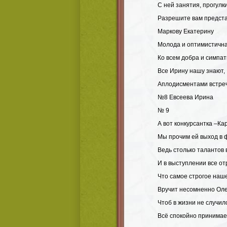
С ней занятия, прогулк
Разрешите вам предста
Маркову Екатерину
Молода и оптимистична
Ко всем добра и симпат
Все Ирину нашу знают,
Аплодисментами встре
№8 Евсеева Ирина
№ 9
А вот конкурсантка –К
Мы прочим ей выход в 
Ведь столько талантов 
И в выступлении все от
Что самое строгое наш
Вручит несомненно Оле
Чтоб в жизни не случил
Всё спокойно принимае