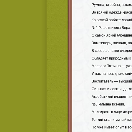
Румяна, стройна, высок
Во всякой одежде краси
Ко всякой работе ловка!
№4 Решетникова Вера.
С самой яркой блондинк
Вам теперь, господа, п
В совершенстве владее
Обладает природным к 
Маслова Татьяна — уча
У нас на празднике сей
Воспитатель — высший 
Сильная и ловкая, девч
Акробатикой владеет, п
№6 Ильина Ксения.
Молодость в лице искри
Тонкий стан и умный вз
Но уже имеет опыт в во