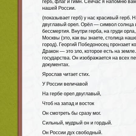
герб, флаг и гимн. Сейчас я напомню ва
нашей России.
(показывает герб) у нас красивый герб. 
двуглавый орел. Орёл — символ солнца 
бессмертия. Внутри герба, на груди орла
Москвы (это, как вы знаете, столица на
город). Георгий Победоносец пронзает к
Дракон — это зло, которое есть на земле
государства. Он изображается на всех пе
документах.
Ярослав читает стих.
У России величавой
На гербе орел двуглавый,
Чтоб на запад и восток
Он смотреть бы сразу мог.
Сильный, мудрый он и гордый.
Он России дух свободный.