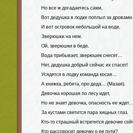
Но все ж догадаетесь сами,
Вот дедушка в лодке поплыл за дровам
И вот островок небольшой на воде,
Зверюшки на нем.
Ой, зверюшки в беде.
Вода прибывает, зверюшек снесет…
Нет, дедушка добрый сейчас их спасет!
Усядется в лодку команда косая…
А книжка, ребята, про деда… (Мазая).
Девочка хорошая по лесу идет,
Но не знает девочка, опасность ее ждет
За кустами светится пара хищных глаз.
Кто-то страшный встретится девочке сей
Кто расспросит девочку о ее пути?