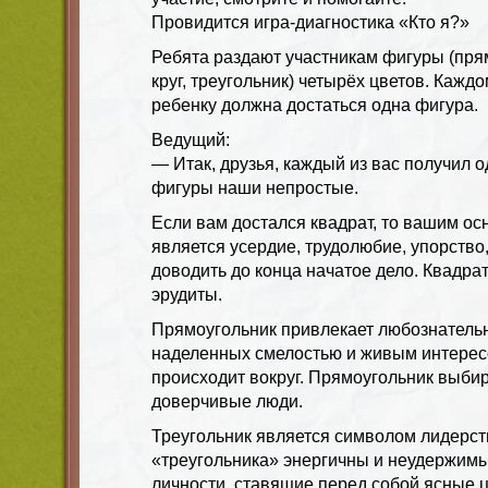
Провидится игра-диагностика «Кто я?»
Ребята раздают участникам фигуры (прям
круг, треугольник) четырёх цветов. Каж
ребенку должна достаться одна фигура.
Ведущий:
— Итак, друзья, каждый из вас получил о
фигуры наши непростые.
Если вам достался квадрат, то вашим о
является усердие, трудолюбие, упорство
доводить до конца начатое дело. Квадр
эрудиты.
Прямоугольник привлекает любознатель
наделенных смелостью и живым интересо
происходит вокруг. Прямоугольник выби
доверчивые люди.
Треугольник является символом лидерст
«треугольника» энергичны и неудержимы
личности, ставящие перед собой ясные 