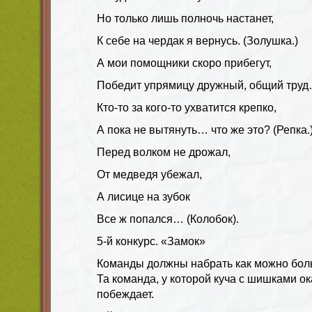
Но только лишь полночь настанет,
К себе на чердак я вернусь. (Золушка.)
А мои помощники скоро прибегут,
Победит упрямицу дружный, общий тру
Кто-то за кого-то ухватится крепко,
А пока не вытянуть… что же это? (Репка.
Перед волком не дрожал,
От медведя убежал,
А лисице на зубок
Все ж попался… (Колобок).
5-й конкурс. «Замок»
Команды должны набрать как можно бол
Та команда, у которой куча с шишками о
побеждает.