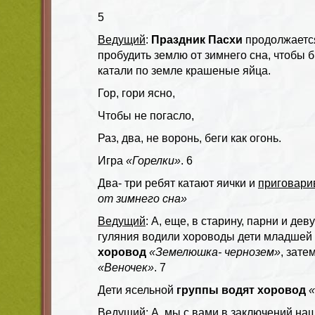
5
Ведущий
:
Праздник Пасхи
продолжаетс
пробудить землю от зимнего сна, чтобы 
катали по земле крашеные яйца.
Гор, гори ясно,
Чтобы не погасло,
Раз, два, не воронь, беги как огонь.
Игра
«Горелки»
. 6
Два- три ребят катают яички и
приговари
от зимнего сна»
Ведущий
: А, еще, в старину, парни и де
гуляния водили хороводы дети младшей
хоровод
«Земелюшка- чернозем»
, зате
«Веночек»
. 7
Дети ясельной
группы водят хоровод
«
Ведущий
: А, мы с вами в заключений на