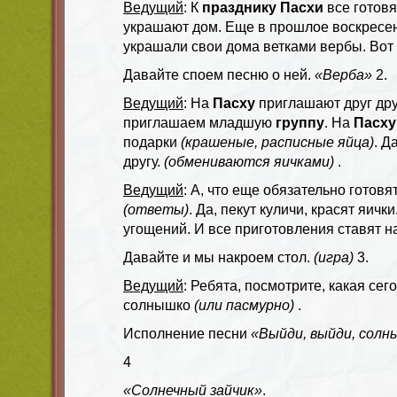
Ведущий
: К
празднику Пасхи
все готовя
украшают дом. Еще в прошлое воскресе
украшали свои дома ветками вербы. Вот и
Давайте споем песню о ней.
«Верба»
2.
Ведущий
: На
Пасху
приглашают друг друг
приглашаем младшую
группу
. На
Пасху
подарки
(крашеные, расписные яйца)
. Д
другу.
(обмениваются яичками)
.
Ведущий
: А, что еще обязательно готовя
(ответы)
. Да, пекут куличи, красят яичк
угощений. И все приготовления ставят н
Давайте и мы накроем стол.
(игра)
3.
Ведущий
: Ребята, посмотрите, какая сег
солнышко
(или пасмурно)
.
Исполнение песни
«Выйди, выйди, солн
4
«Солнечный зайчик»
.