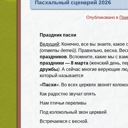
Пасхальный сценарий 2026
Опубликовано в
При
Праздник пасхи
Ведущий
: Конечно, все вы знаете, какое
(ответы детей)
. Правильно, весна. Ве
праздников
. Вспомните, какие мы с ва
праздники — 8 марта
(женский день, п
дружбы
)
. А сейчас многие верующие л
который называется
«
Пасхи
»
. Во всех церквях звонят колок
Как радостно звучат опять
Нам птичьи переливы
Под колокольный звон церквей
Встречаемся с весной.