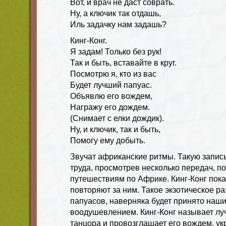
Вот, и врач не даст соврать.
Ну, а ключик так отдашь,
Иль задачку нам задашь?
Кинг-Конг.
Я задам! Только без рук!
Так и быть, вставайте в круг.
Посмотрю я, кто из вас
Будет лучший папуас.
Объявлю его вождем,
Награжу его дождем.
(Снимает с елки дождик).
Ну, и ключик, так и быть,
Помогу ему добыть.
Звучат африканские ритмы. Такую запис
труда, просмотрев несколько передач, 
путешествиям по Африке. Кинг-Конг пока
повторяют за ним. Такое экзотическое ра
папуасов, наверняка будет принято наш
воодушевлением. Кинг-Конг называет луч
танцора и провозглашает его вождем, ук