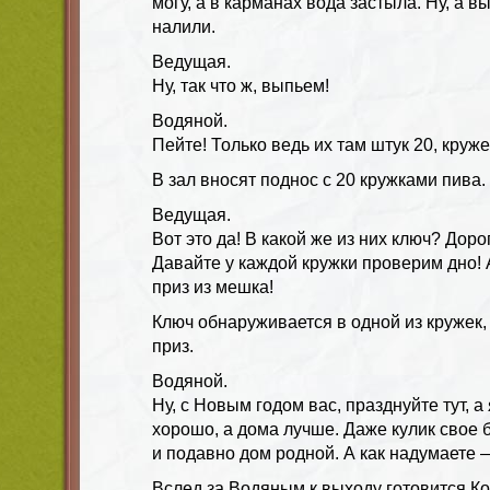
могу, а в карманах вода застыла. Ну, а в
налили.
Ведущая.
Ну, так что ж, выпьем!
Водяной.
Пейте! Только ведь их там штук 20, круже
В зал вносят поднос с 20 кружками пива.
Ведущая.
Вот это да! В какой же из них ключ? Доро
Давайте у каждой кружки проверим дно! А
приз из мешка!
Ключ обнаруживается в одной из кружек
приз.
Водяной.
Ну, с Новым годом вас, празднуйте тут, а
хорошо, а дома лучше. Даже кулик свое б
и подавно дом родной. А как надумаете 
Вслед за Водяным к выходу готовится К