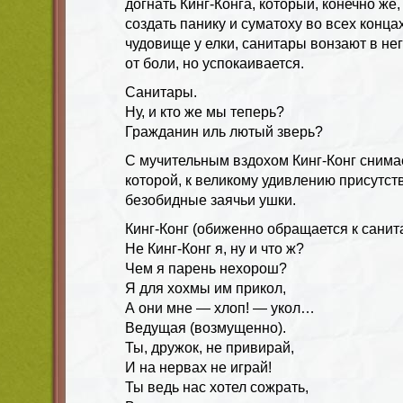
догнать Кинг-Конга, который, конечно же,
создать панику и суматоху во всех конца
чудовище у елки, санитары вонзают в нег
от боли, но успокаивается.
Санитары.
Ну, и кто же мы теперь?
Гражданин иль лютый зверь?
С мучительным вздохом Кинг-Конг снимае
которой, к великому удивлению присутс
безобидные заячьи ушки.
Кинг-Конг (обиженно обращается к санит
Не Кинг-Конг я, ну и что ж?
Чем я парень нехорош?
Я для хохмы им прикол,
А они мне — хлоп! — укол…
Ведущая (возмущенно).
Ты, дружок, не привирай,
И на нервах не играй!
Ты ведь нас хотел сожрать,