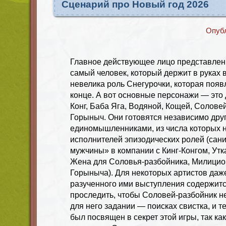
Сценарий про Новый год 2026
Опуб
Главное действующее лицо представлен
самый человек, который держит в руках в
невелика роль Снегурочки, которая появ
конце. А вот основные персонажи — это 
Конг, Баба Яга, Водяной, Кощей, Солове
Горыныч. Они готовятся независимо друг
единомышленниками, из числа которых 
исполнителей эпизодических ролей (сан
мужчины» в компании с Кинг-Конгом, Утк
Жена для Соловья-разбойника, Милицио
Горыныча). Для некоторых артистов даж
разученного ими выступления содержит
проследить, чтобы Соловей-разбойник н
для него задании — поисках свистка, и т
был посвящен в секрет этой игры, так как