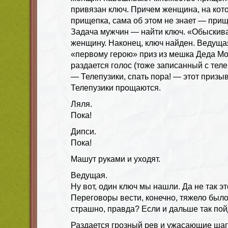
привязан ключ. Причем женщина, на кот
прищепка, сама об этом не знает — прищ
Задача мужчин — найти ключ. «Обыскив
женщину. Наконец, ключ найден. Ведуща
«первому герою» приз из мешка Деда М
раздается голос (тоже записанный с теле
— Телепузики, спать пора! — этот призы
Телепузики прощаются.
Ляля.
Пока!
Дипси.
Пока!
Машут руками и уходят.
Ведущая.
Ну вот, один ключ мы нашли. Да не так эт
Переговоры вести, конечно, тяжело был
страшно, правда? Если и дальше так пойд
Раздается грозный рев и ужасающие шаги