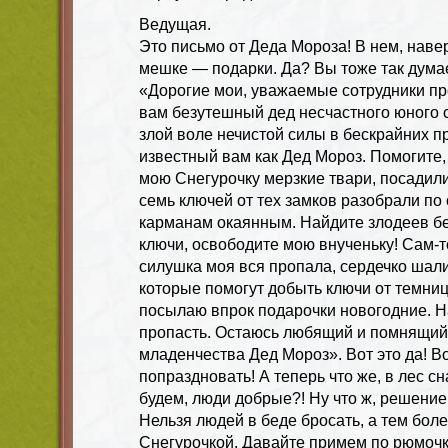
Ведущая.
Это письмо от Деда Мороза! В нем, наве
мешке — подарки. Да? Вы тоже так думае
«Дорогие мои, уважаемые сотрудники п
вам безутешный дед несчастного юного 
злой воле нечистой силы в бескрайних п
известный вам как Дед Мороз. Помогите
мою Снегурочку мерзкие твари, посадили
семь ключей от тех замков разобрали по
карманам окаянным. Найдите злодеев бе
ключи, освободите мою внученьку! Сам-то
силушка моя вся пропала, сердечко шали
которые помогут добыть ключи от темни
посылаю впрок подарочки новогодние. Н
пропасть. Остаюсь любящий и помнящий 
младенчества Дед Мороз». Вот это да! В
попраздновать! А теперь что же, в лес с
будем, люди добрые?! Ну что ж, решени
Нельзя людей в беде бросать, а тем бол
Снегурочкой. Давайте примем по рюмочк