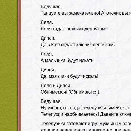
Ведущая.
Танцуете вы замечательно! А ключик вы 
Ляля.
Ляля отдаст ключик девочкам!
Дипси.
Да, Ляля отдаст ключик девочкам!
Ляля.
А мальчики будут искать!
Дипси.
Да, мальчики будут искать!
Ляля и Дипси.
Обнимемся! (Обнимаются).
Ведущая.
Ну уж нет, господа Телёпузики, имейте со
Телепузии наобнимаетесь! Давайте ключ
Телепузики затевают игру: мужчинам зав
женщин навешивают множество прищепок