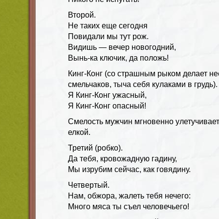
Второй.
Не таких еще сегодня
Повидали мы тут рож.
Видишь — вечер новогодний,
Вынь-ка ключик, да положь!
Кинг-Конг (со страшным рыком делает не
смельчаков, тыча себя кулаками в грудь).
Я Кинг-Конг ужасный,
Я Кинг-Конг опасный!
Смелость мужчин мгновенно улетучиваетс
елкой.
Третий (робко).
Да тебя, кровожадную гадину,
Мы изрубим сейчас, как говядину.
Четвертый.
Нам, обжора, жалеть тебя нечего:
Много мяса ты съел человечьего!