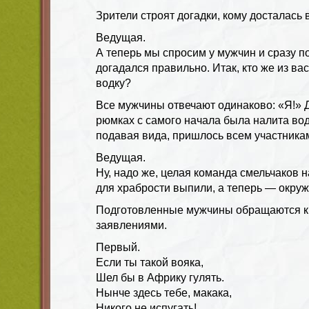
Зрители строят догадки, кому досталась 
Ведущая.
А теперь мы спросим у мужчин и сразу по
догадался правильно. Итак, кто же из ва
водку?
Все мужчины отвечают одинаково: «Я!» Де
рюмках с самого начала была налита водк
подавая вида, пришлось всем участника
Ведущая.
Ну, надо же, целая команда смельчаков н
для храбрости выпили, а теперь — окру
Подготовленные мужчины обращаются к 
заявлениями.
Первый.
Если ты такой вояка,
Шел бы в Африку гулять.
Нынче здесь тебе, макака,
Никого не испугать!