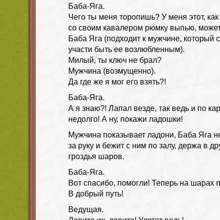
Баба-Яга.
Чего ты меня торопишь? У меня этот, как 
со своим кавалером рюмку выпью, может
Баба Яга (подходит к мужчине, который с
участи быть ее возлюбленным).
Милый, ты ключ не брал?
Мужчина (возмущенно).
Да где же я мог его взять?!
Баба-Яга.
А я знаю?! Лапал везде, так ведь и по 
недолго! А ну, покажи ладошки!
Мужчина показывает ладони, Баба Яга н
за руку и бежит с ним по залу, держа в др
гроздья шаров.
Баба-Яга.
Вот спасибо, помогли! Теперь на шарах 
В добрый путь!
Ведущая.