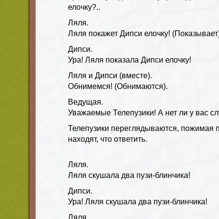
елочку?..
Ляля.
Ляля покажет Дипси елочку! (Показывает)
Дипси.
Ура! Ляля показала Дипси елочку!
Ляля и Дипси (вместе).
Обнимемся! (Обнимаются).
Ведущая.
Уважаемые Телепузики! А нет ли у вас с
Телепузики переглядываются, пожимая пл
находят, что ответить.
Ляля.
Ляля скушала два пузи-блинчика!
Дипси.
Ура! Ляля скушала два пузи-блинчика!
Ляля.