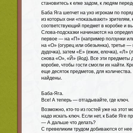
становитесь к елке задом, к людям перед
Баба Яга шепчет на ухо игрокам по поря
из которых они «показывают» зрителям, 
соответствующий предмет в коробке и в
Слова-подсказки начинаются на определ
первое — на «П» (например ползунки ил
на «О» (огурец или обезьянка), третье —
дудочка), затем «Е» (ежик, елочка), «Л» (
снова «О», «Й» (йод). Все эти предметы
коробке, чтобы гости смогли их найти. Кр
еще десяток предметов, для количества.
найдены.
Баба-Яга.
Все! А теперь — отгадывайте, где ключ.
Возможно, кто-то из гостей уже на этот м
надо искать ключ. Если нет, к Бабе Яге п
— А дальше что делать?
С превеликим трудом добиваются от нее 