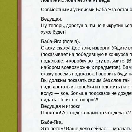
Ловите их, ловите! Улетят ведь!
Совместными усилиями Баба Яга остано
Ведущая.
Ну, теперь, дорогуша, ты не выкрутишься.
хуже будет!
Баба-Яга (плача).
Скажу, скажу! Достали, изверги! Уйдите в
(показывает на победившую в конкурсе п
подальше, и коробку вот эту возьмите! (В
набором всевозможных предметов). Вам 
скажу восемь подсказок. Говорить буду ти
Вы должны показать своим без слов так, 
надо достать из коробки и положить на с
вслух — все, больше подсказок не дожде
видать. Понятно говорю?!
Ведущая и игроки.
Понятно! А с подсказками-то что делать?
Баба-Яга.
Это потом! Ваше дело сейчас — молчать 