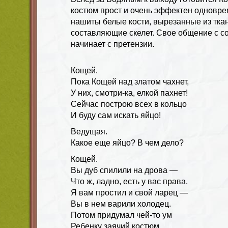
костюм прост и очень эффектен одновре
нашиты белые кости, вырезанные из ткан
составляющие скелет. Свое общение с 
начинает с претензии.
Кощей.
Пока Кощей над златом чахнет,
У них, смотри-ка, елкой пахнет!
Сейчас построю всех в кольцо
И буду сам искать яйцо!
Ведущая.
Какое еще яйцо? В чем дело?
Кощей.
Вы дуб спилили на дрова —
Что ж, ладно, есть у вас права.
Я вам простил и свой ларец —
Вы в нем варили холодец.
Потом придумал чей-то ум
Ребенку заячий костюм.