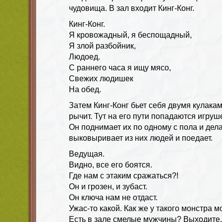
чудовища. В зал входит Кинг-Конг.
Кинг-Конг.
Я кровожадный, я беспощадный,
Я злой разбойник,
Людоед.
С раннего часа я ищу мясо,
Свежих людишек
На обед.
Затем Кинг-Конг бьет себя двумя кулакам
рычит. Тут на его пути попадаются игру
Он поднимает их по одному с пола и дела
выковыривает из них людей и поедает.
Ведущая.
Видно, все его боятся.
Где нам с этаким сражаться?!
Он и грозен, и зубаст.
Он ключа нам не отдаст.
Ужас-то какой. Как же у такого монстра
Есть в зале смелые мужчины? Выходите,