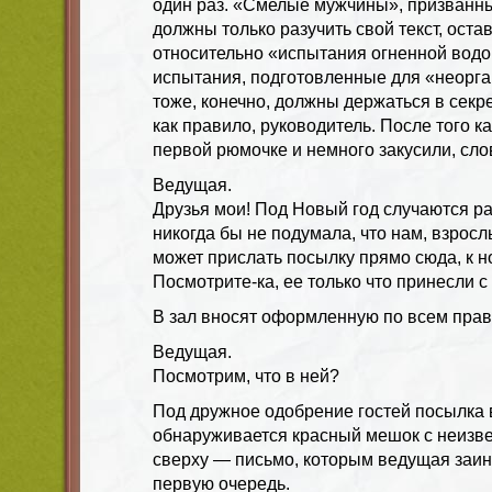
один раз. «Смелые мужчины», призванны
должны только разучить свой текст, оста
относительно «испытания огненной водо
испытания, подготовленные для «неорга
тоже, конечно, должны держаться в секре
как правило, руководитель. После того к
первой рюмочке и немного закусили, сло
Ведущая.
Друзья мои! Под Новый год случаются ра
никогда бы не подумала, что нам, взрос
может прислать посылку прямо сюда, к н
Посмотрите-ка, ее только что принесли с
В зал вносят оформленную по всем прав
Ведущая.
Посмотрим, что в ней?
Под дружное одобрение гостей посылка 
обнаруживается красный мешок с неизв
сверху — письмо, которым ведущая заи
первую очередь.