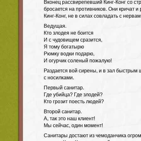
Вконец рассвирепевший Кинг-Конг со с
бросается на противников. Они кричат и 
Кинг-Конг, не в силах совладать с нервам
Ведущая.
Кто злодея не боится
И с чудовищем сразится,
Я тому богатырю
Рюмку водки подарю,
И огурчик соленый пожалую!
Раздается вой сирены, и в зал быстрым
с носилками.
Первый санитар.
Где убийца? Где злодей?
Кто грозит поесть людей?
Второй санитар.
А, так это наш клиент!
Мы сейчас, один момент!
Санитары достают из чемоданчика огро