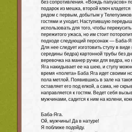
без сопротивления. «Вождь папуасов» п
подарок из мешка, второй ключ кладется
рядом с первым, добытым у Телепузиков,
гостями и уходит. Наступившую передышк
использовать для того, чтобы перекусить
пережитого ужаса, но им стоит поторопит
подходе следующий персонаж — Баба-Я
Для нее следует изготовить ступу в виде
середины бедра) картонной трубы без дна
веревочка на манер ручки для ведра, но
Яга накидывает ее на шею, и ступу можн
время «полета» Баба Яга идет своими но
пола метлой. Появившись в зале на тако
оставляет его под елкой, а сама, не скр
направляется к гостям. Ведет себя вызы
мужчинами, садится к ним на колени, кок
Баба-Яга.
Ой, мужчины! Да в натуре!
Я поближе подойду.