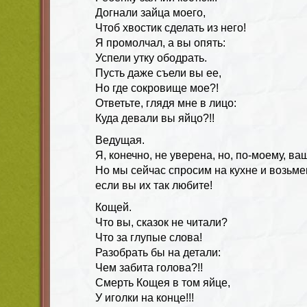
Догнали зайца моего,
Чтоб хвостик сделать из него!
Я промолчал, а вы опять:
Успели утку ободрать.
Пусть даже съели вы ее,
Но где сокровище мое?!
Ответьте, глядя мне в лицо:
Куда девали вы яйцо?!!
Ведущая.
Я, конечно, не уверена, но, по-моему, ва
Но мы сейчас спросим на кухне и возьмем
если вы их так любите!
Кощей.
Что вы, сказок не читали?
Что за глупые слова!
Разобрать бы на детали:
Чем забита голова?!!
Смерть Кощея в том яйце,
У иголки на конце!!!