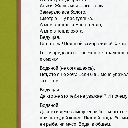
Апчхи! Жизнь моя — жестянка,
Замерзло все болото.
Смотрю — у вас гулянка.
А мне в тепло, а мне в тепло,
А мне в тепло охота!
Ведущая.
Вот это да! Водяной заморозился! Как же
Гости предлагают, конечно же, традици
рюмочку.
Водяной (не соглашаясь).
Нет, это я не хочу. Если б вы меня уважал
так — нет.
Ведущая.
Да кто же это тебя не уважает? И почему
Водяной.
Да я то и дело слышу: если бы ты был н
или, на худой конец, Пивной, тогда бы м
ни рыба, ни мясо. Вода, в общем.