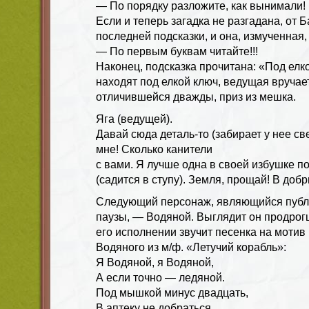
— По порядку разложите, как вынимали!
Если и теперь загадка не разгадана, от
последней подсказки, и она, измученная,
— По первым буквам читайте!!!
Наконец, подсказка прочитана: «Под ел
находят под елкой ключ, ведущая вручает
отличившейся дважды, приз из мешка.
Яга (ведущей).
Давай сюда деталь-то (забирает у нее све
мне! Сколько канители
с вами. Я лучше одна в своей избушке п
(садится в ступу). Земля, прощай! В добры
Следующий персонаж, являющийся публ
паузы, — Водяной. Выглядит он продрог
его исполнении звучит песенка на мотив
Водяного из м/ф. «Летучий корабль»:
Я Водяной, я Водяной,
А если точно — ледяной.
Под мышкой минус двадцать,
В аптеку не добраться….