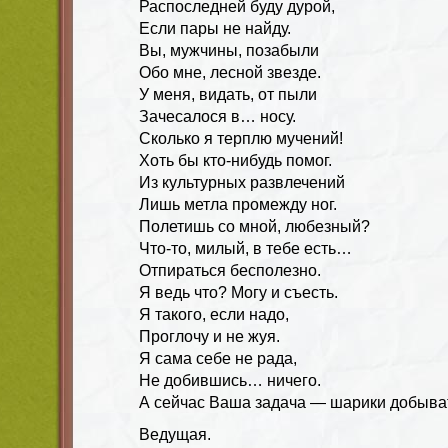
Распоследней буду дурой,
Если пары не найду.
Вы, мужчины, позабыли
Обо мне, лесной звезде.
У меня, видать, от пыли
Зачесалося в… носу.
Сколько я терплю мучений!
Хоть бы кто-нибудь помог.
Из культурных развлечений
Лишь метла промежду ног.
Полетишь со мной, любезный?
Что-то, милый, в тебе есть…
Отпираться бесполезно.
Я ведь что? Могу и съесть.
Я такого, если надо,
Проглочу и не жуя.
Я сама себе не рада,
Не добившись… ничего.
А сейчас Ваша задача — шарики добыва
Ведущая.