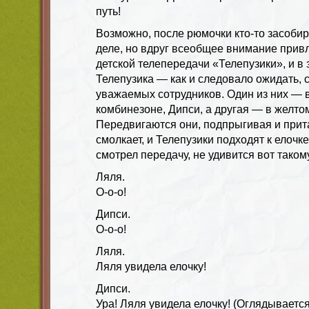
путь!
Возможно, после рюмочки кто-то засобир
деле, но вдруг всеобщее внимание привл
детской телепередачи «Телепузики», и в 
Телепузика — как и следовало ожидать, 
уважаемых сотрудников. Один из них — 
комбинезоне, Дипси, а другая — в желтом
Передвигаются они, подпрыгивая и при
смолкает, и Телепузики подходят к елочке.
смотрел передачу, не удивится вот таком
Ляля.
О-о-о!
Дипси.
О-о-о!
Ляля.
Ляля увидела елочку!
Дипси.
Ура! Ляля увидела елочку! (Оглядывается