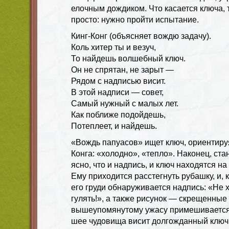
елочным дождиком. Что касается ключа, т
просто: нужно пройти испытание.
Кинг-Конг (объясняет вождю задачу).
Коль хитер ты и везуч,
То найдешь волшебный ключ.
Он не спрятан, не зарыт —
Рядом с надписью висит.
В этой надписи — совет,
Самый нужный с малых лет.
Как поближе подойдешь,
Потеплеет, и найдешь.
«Вождь папуасов» ищет ключ, ориентируя
Конга: «холодно», «тепло». Наконец, ст
ясно, что и надпись, и ключ находятся на
Ему приходится расстегнуть рубашку, и, 
его груди обнаруживается надпись: «Не х
гулять!», а также рисунок — скрещенные 
вышеупомянутому ужасу примешивается л
шее чудовища висит долгожданный ключи