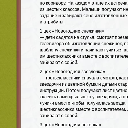
по коридору. На каждом этапе их встреча
из шестых классов. Малыши получают и
задание и забирают себе изготовленные
и атрибуты.
1 цех «Новогодние снежинки»
— дети садятся на стулья, смотрят през
телевизора об изготовлении снежинок, п
шаблону снежинки и начинают учиться в
им шестиклассники вместе с воспитател
забирают с собой.
2 цех «Новогодняя звёздочка»
— третьеклассники сначала смотрят, как
звёздочки из цветной бумаги детьми ста
инструкции. Потом получают лист цветно
склеить сами крылышко у звёздочки, а п
лучики вместе чтобы получилась звезда
шестиклассники вместе с воспитателем. 
забирают с собой.
3 цех «Новогодняя песенка»