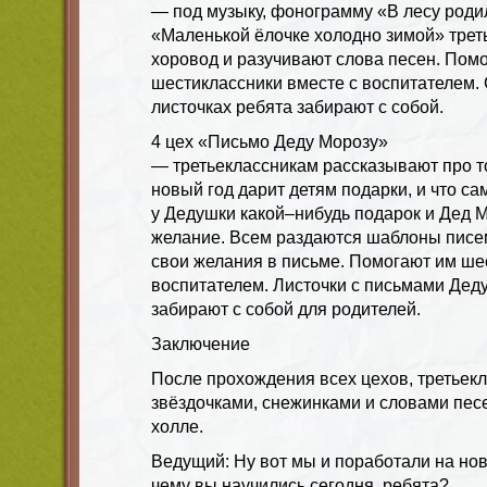
— под музыку, фонограмму «В лесу роди
«Маленькой ёлочке холодно зимой» трет
хоровод и разучивают слова песен. Пом
шестиклассники вместе с воспитателем.
листочках ребята забирают с собой.
4 цех «Письмо Деду Морозу»
— третьеклассникам рассказывают про то
новый год дарит детям подарки, и что са
у Дедушки какой–нибудь подарок и Дед 
желание. Всем раздаются шаблоны писе
свои желания в письме. Помогают им ше
воспитателем. Листочки с письмами Дед
забирают с собой для родителей.
Заключение
После прохождения всех цехов, третьекл
звёздочками, снежинками и словами пес
холле.
Ведущий: Ну вот мы и поработали на но
чему вы научились сегодня, ребята?