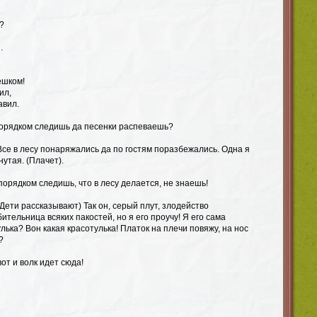
?
.
ешком!
ил,
авил.
 порядком следишь да песенки распеваешь?
Все в лесу понаряжались да по гостям поразбежались. Одна я
нутая. (Плачет).
 порядком следишь, что в лесу делается, не знаешь!
(Дети рассказывают) Так он, серый плут, злодейство
ительница всяких пакостей, но я его проучу! Я его сама
улька? Вон какая красотулька! Платок на плечи повяжу, на нос
?
вот и волк идет сюда!