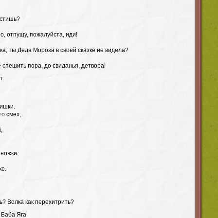
устишь?
о, отпущу, пожалуйста, иди!
а, ты Деда Мороза в своей сказке не видела?
е спешить пора, до свиданья, детвора!
т.
чишки.
о смех,
,
 ножки.
ке.
ть? Волка как перехитрить?
 Баба Яга.