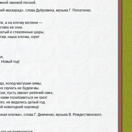
жной звонкой песней.
ий маскарад», слова Дубровина, музыка Г. Попатенко.
ле, а на елочку взгляни —
етвях ее огни.
натый и стеклянные шары,
там, наша елочка, гори!
ая,
, Новый год!
да, холод матушки-зимы,
но скучать не будем мы.
сни, пусть звенит ребячий смех,
 нами позабавиться не грех!
го, не видались целый год.
ой новогодний хоровод!
ная елочка», слова Г. Демченко, музыка В. Рождественского.
.
, что не пожелается.