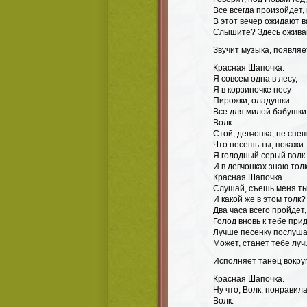
Все всегда произойдет, 
В этот вечер ожидают ва
Слышите? Здесь оживаю
Звучит музыка, появляе
Красная Шапочка.
Я совсем одна в лесу,
Я в корзиночке несу
Пирожки, оладушки —
Все для милой бабушки
Волк.
Стой, девчонка, не спе
Что несешь ты, покажи.
Я голодный серый волк
И в девчонках знаю толк
Красная Шапочка.
Слушай, съешь меня ты,
И какой же в этом толк?
Два часа всего пройдет,
Голод вновь к тебе прид
Лучше песенку послуша
Может, станет тебе луч
Исполняет танец вокруг
Красная Шапочка.
Ну что, Волк, понравил
Волк.