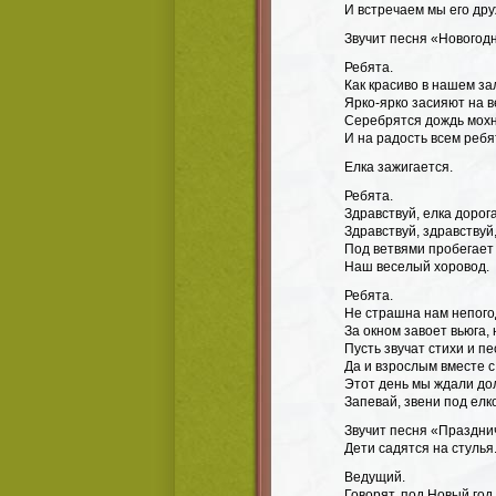
И встречаем мы его дру
Звучит песня «Новогодн
Ребята.
Как красиво в нашем за
Ярко-ярко засияют на в
Серебрятся дождь мох
И на радость всем ребя
Елка зажигается.
Ребята.
Здравствуй, елка дорог
Здравствуй, здравствуй
Под ветвями пробегает
Наш веселый хоровод.
Ребята.
Не страшна нам непого
За окном завоет вьюга, 
Пусть звучат стихи и пе
Да и взрослым вместе с
Этот день мы ждали дол
Запевай, звени под елк
Звучит песня «Празднич
Дети садятся на стулья
Ведущий.
Говорят, под Новый год