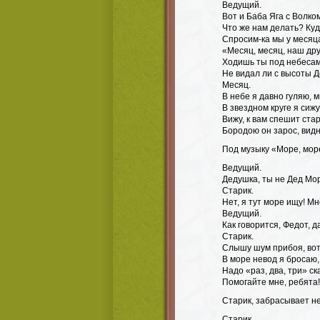
Ведущий.
Вот и Баба Яга с Волко
Что же нам делать? Ку
Спросим-ка мы у месяц
«Месяц, месяц, наш др
Ходишь ты под небесам
Не видал ли с высоты 
Месяц.
В небе я давно гуляю, м
В звездном круге я сижу
Вижу, к вам спешит ста
Бородою он зарос, видн
Под музыку «Море, море
Ведущий.
Дедушка, ты не Дед Мо
Старик.
Нет, я тут море ищу! М
Ведущий.
Как говорится, Федот, да
Старик.
Слышу шум прибоя, вот
В море невод я бросаю,
Надо «раз, два, три» с
Помогайте мне, ребята!
Старик, забрасывает не
Старик.