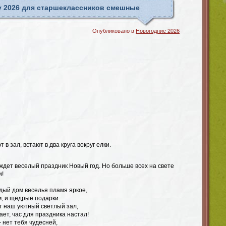
у 2026 для старшеклассников смешные
Опубликовано в
Новогодние 2026
 в зал, встают в два круга вокруг елки.
 ждет веселый праздник Новый год. Но больше всех на свете
и!
ждый дом веселья пламя яркое,
м, и щедрые подарки.
т наш уютный светлый зал,
ает, час для праздника настал!
 нет тебя чудесней,