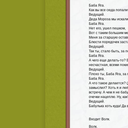
Баба Яга.
Как вы все сюда попали
Ведущий.
Деда Мороза мы искали
Баба Яга.
Нет его, ушел пешком,
Вот с таким большим м
Меня за старшую остав
Блюсти порядочек заст
Ведущий.
Так ты, стало быть, за
Баба Яга.
А чего еще делать-то? 
несчастная, всеми поки
Ведущий.
Плохо ты, Баба Яга, за
Баба Яга.
А что такое делается? 
замыслил? Хоть я и люб
встречу. А чем я не баб
очечки нацеплю. Ну, как
Ведущий.
Бабулька хоть куда! Да 
Входит Волк.
Волк.