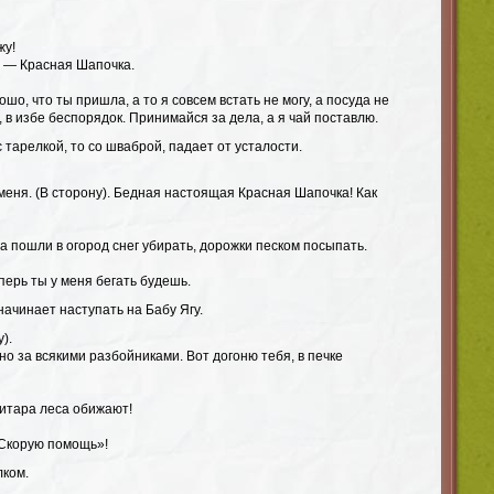
жу!
ка — Красная Шапочка.
ошо, что ты пришла, а то я совсем встать не могу, а посуда не
, в избе беспорядок. Принимайся за дела, а я чай поставлю.
с тарелкой, то со шваброй, падает от усталости.
 меня. (В сторону). Бедная настоящая Красная Шапочка! Как
да пошли в огород снег убирать, дорожки песком посыпать.
еперь ты у меня бегать будешь.
начинает наступать на Бабу Ягу.
).
но за всякими разбойниками. Вот догоню тебя, в печке
нитара леса обижают!
«Скорую помощь»!
лком.