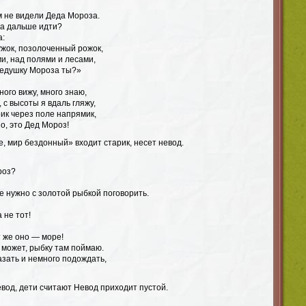
м не видели Деда Мороза.
да дальше идти?
а:
ужок, позолоченный рожок,
и, над полями и лесами,
Дедушку Мороза ты?»
ного вижу, много знаю,
, с высоты я вдаль гляжу,
рик через поле напрямик,
о, это Дед Мороз!
, мир бездонный» входит старик, несет невод.
роз?
не нужно с золотой рыбкой поговорить.
 не тот!
 же оно — море!
 может, рыбку там поймаю.
казать и немного подождать,
вод, дети считают Невод приходит пустой.