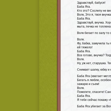
Здравствуй, бабуся!
Баба Яга.
Кто это? Сослепу не ви
Волк, Это я, твоя внуч
Баба Яга.
Здравствуй, внучка. Хор
мыта, печка не топлена
Волк бегает по залу то 
Волк.
Фу, бабка, замучила ты
ей тяжело!
Баба Яга.
Все готово, внучка? Тог
Волк.
Ну, уж нет, старушка. Т
Снимает шапку, юбку и 
Баба Яга (хватает метлу
Бегать я люблю, особен
зажарю и съем!
Волк.
Помогите, спасите! Са
Баба Яга.
Я тебе сейчас покажу 
Баба Яга убегает за Во