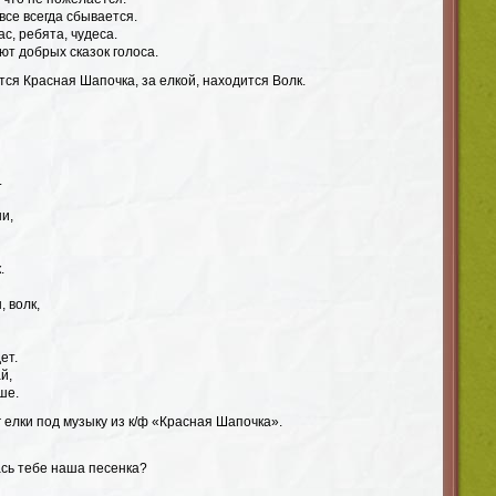
все всегда сбывается.
с, ребята, чудеса.
т добрых сказок голоса.
тся Красная Шапочка, за елкой, находится Волк.
.
ши,
.
 волк,
ет.
й,
ше.
 елки под музыку из к/ф «Красная Шапочка».
ась тебе наша песенка?