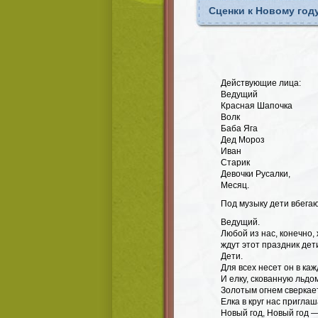
Сценки к Новому год
Действующие лица:
Ведущий
Красная Шапочка
Волк
Баба Яга
Дед Мороз
Иван
Старик
Девочки Русалки,
Месяц.
Под музыку дети вбегают
Ведущий.
Любой из нас, конечно,
ждут этот праздник дет
Дети.
Для всех несет он в ка
И елку, скованную льдо
Золотым огнем сверкае
Елка в круг нас приглаш
Новый год, Новый год —