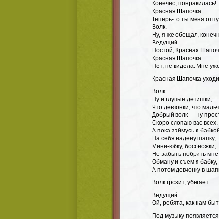
Конечно, понравилась!
Красная Шапочка.
Теперь-то ты меня отп
Волк.
Ну, я же обещал, конечн
Ведущий.
Постой, Красная Шапочк
Красная Шапочка.
Нет, не видела. Мне уж
Красная Шапочка уходи
Волк.
Ну и глупые детишки,
Что девчонки, что маль
Добрый волк — ну прост
Скоро слопаю вас всех.
А пока займусь я бабкой
На себя надену шапку,
Мини-юбку, босоножки,
Не забыть побрить мне
Обману и съем я бабку,
А потом девчонку в шап
Волк грозит, убегает.
Ведущий.
Ой, ребята, как нам бы
Под музыку появляется