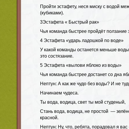
Пройти эстафету, неся миску с водой ме
(кубиками).
3Эстафета « Быстрый рак»
Чья команда быстрее пройдёт ползание 
4 Эстафета «ударь ладошкой по воде»
У какой команды останется меньше воды 
это состязание.
5 Эстафета «вылови яблоко из воды»
Чья команда быстрее достанет со дна ябл
Нептун: А как же чудо без воды? И не ту
Начинаем чудеса.
Ты вода, водица, свет ты мой студеный,
Стань вода, водица, не простой — зелёно
красной.
Нептун: Ну, что, ребята, порадовал я ва