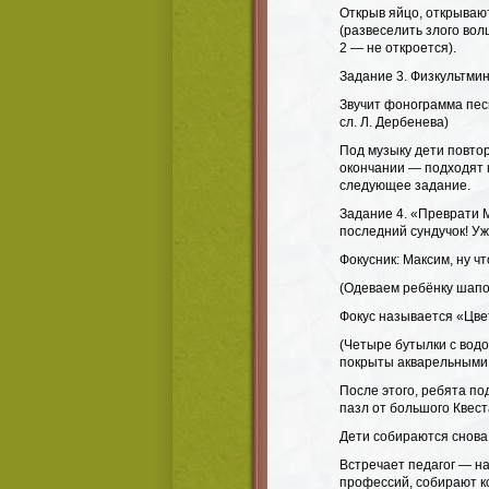
Открыв яйцо, открываю
(развеселить злого во
2 — не откроется).
Задание 3. Физкультмин
Звучит фонограмма песн
сл. Л. Дербенева)
Под музыку дети повто
окончании — подходят к
следующее задание.
Задание 4. «Преврати М
последний сундучок! Уж
Фокусник: Максим, ну ч
(Одеваем ребёнку шапоч
Фокус называется «Цве
(Четыре бутылки с вод
покрыты акварельными к
После этого, ребята по
пазл от большого Квес
Дети собираются снова
Встречает педагог — на
профессий, собирают к