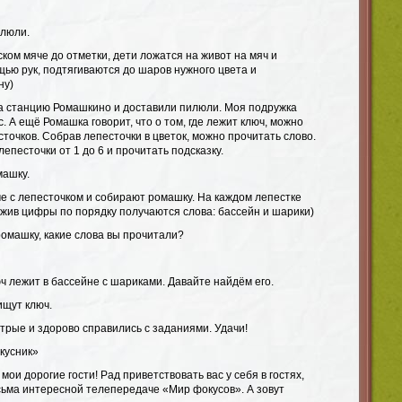
илюли.
ком мяче до отметки, дети ложатся на живот на мяч и
ью рук, подтягиваются до шаров нужного цвета и
ну)
на станцию Ромашкино и доставили пилюли. Моя подружка
. А ещё Ромашка говорит, что о том, где лежит ключ, можно
точков. Собрав лепесточки в цветок, можно прочитать слово.
епесточки от 1 до 6 и прочитать подсказку.
машку.
е с лепесточком и собирают ромашку. На каждом лепестке
ожив цифры по порядку получаются слова: бассейн и шарики)
ромашку, какие слова вы прочитали?
ч лежит в бассейне с шариками. Давайте найдём его.
ищут ключ.
стрые и здорово справились с заданиями. Удачи!
окусник»
мои дорогие гости! Рад приветствовать вас у себя в гостях,
сьма интересной телепередаче «Мир фокусов». А зовут