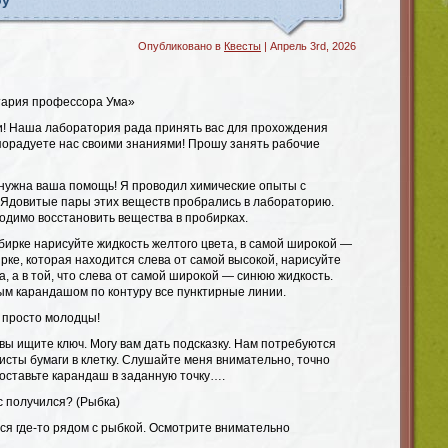
оу
Опубликовано в
Квесты
| Апрель 3rd, 2026
атария профессора Ума»
и! Наша лаборатория рада принять вас для прохождения
 порадуете нас своими знаниями! Прошу занять рабочие
 нужна ваша помощь! Я проводил химические опыты с
Ядовитые пары этих веществ пробрались в лабораторию.
одимо восстановить вещества в пробирках.
бирке нарисуйте жидкость желтого цвета, в самой широкой —
ирке, которая находится слева от самой высокой, нарисуйте
а, а в той, что слева от самой широкой — синюю жидкость.
ым карандашом по контуру все пунктирные линии.
 просто молодцы!
 вы ищите ключ. Могу вам дать подсказку. Нам потребуются
сты бумаги в клетку. Слушайте меня внимательно, точно
Поставьте карандаш в заданную точку….
с получился? (Рыбка)
ся где-то рядом с рыбкой. Осмотрите внимательно