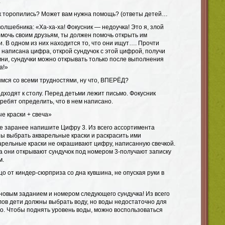
.
так торопились? Может вам нужна помощь? (ответы детей…
олшебника: «Ха-ха-ха! Фокусник — недоучка! Это я, злой
омочь своим друзьям, ты должен помочь открыть им
. В одном из них находится то, что они ищут…. Прочти
 написана цифра, открой сундучок с этой цифрой, получи
мни, сундучки можно открывать только после выполнения
а!»
мся со всеми трудностями, ну что, ВПЕРЁД?
дходят к столу. Перед детьми лежит письмо. Фокусник
 ребят определить, что в нем написано.
е краски + свеча»
те заранее напишите Цифру 3. Из всего ассортимента
ы выбрать акварельные краски и раскрасить ими
варельные краски не окрашивают цифру, написанную свечкой.
а они открывают сундучок под номером 3-получают записку
м.
цо от киндер-сюрприза со дна кувшина, не опуская руки в
 новым заданием и номером следующего сундучка! Из всего
ов дети должны выбрать воду, но воды недостаточно для
цо. Чтобы поднять уровень воды, можно воспользоваться