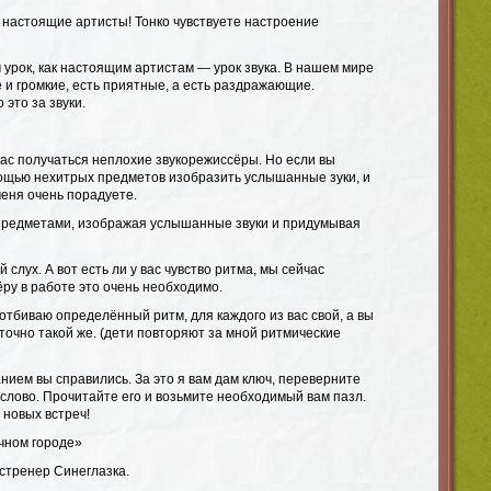
 настоящие артисты! Тонко чувствуете настроение
 урок, как настоящим артистам — урок звука. В нашем мире
ие и громкие, есть приятные, а есть раздражающие.
 это за звуки.
вас получаться неплохие звукорежиссёры. Но если вы
ощью нехитрых предметов изобразить услышанные зуки, и
меня очень порадуете.
предметами, изображая услышанные звуки и придумывая
слух. А вот есть ли у вас чувство ритма, мы сейчас
ру в работе это очень необходимо.
 отбиваю определённый ритм, для каждого из вас свой, а вы
очно такой же. (дети повторяют за мной ритмические
нием вы справились. За это я вам дам ключ, переверните
слово. Прочитайте его и возьмите необходимый вам пазл.
 новых встреч!
очном городе»
стренер Синеглазка.