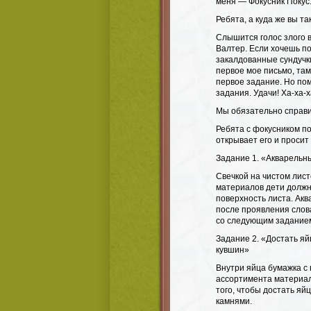
меня — Фокусник Покус
Ребята, а куда же вы 
Слышится голос злого в
Валтер. Если хочешь п
закалдованные сундучки
первое мое письмо, там
первое задание. Но по
задания. Удачи! Ха-ха-х
Мы обязательно справи
Ребята с фокусником по
открывает его и просит
Задание 1. «Акварельны
Свечкой на чистом лис
материалов дети должн
поверхность листа. Ак
после проявления слов
со следующим задание
Задание 2. «Достать яй
кувшин»
Внутри яйца бумажка с
ассортимента материал
того, чтобы достать яй
камнями.