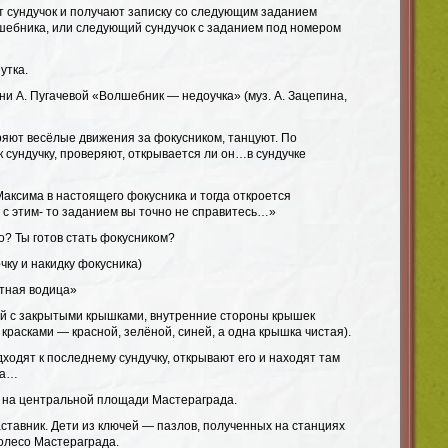
т сундучок и получают записку со следующим заданием
лшебника, или следующий сундучок с заданием под номером
утка.
и А. Пугачевой «Волшебник — недоучка» (муз. А. Зацепина,
ряют весёлые движения за фокусником, танцуют. По
 сундучку, проверяют, открывается ли он…в сундучке
аксима в настоящего фокусника и тогда откроется
 с этим- то заданием вы точно не справитесь…»
то? Ты готов стать фокусником?
ку и накидку фокусника)
тная водица»
ой с закрытыми крышками, внутренние стороны крышек
расками — красной, зелёной, синей, а одна крышка чистая).
дходят к последнему сундучку, открывают его и находят там
та…
 на центральной площади Мастераграда.
ставник. Дети из ключей — пазлов, полученных на станциях
олесо Мастераграда.