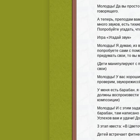
Молодцы! Да вы просто
говорящего.
А теперь, преподам вам
много звуков, есть тих
Попробуйте угадать, что
Игра «Угадай звук»
Молодцы! Я думаю, из 
попробуете сами с пом
придумать свои, то вы 
(Дети манипулируют с 
свои)
Молодцы! У вас хороший 
проверим, звукорежиссё
У меня есть барабан. я
должны воспроизвести т
композиции)
Молодцы! И с этим зада
барабан, там написано 
Успехов вам и удачи! До
3 этап квеста: «В Цвет
Детей встречает фитне