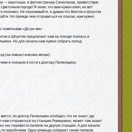
ши — коротыши, я фитнестренер Синеглазка, приветствую
 Цветочном городе! Я знаю, что вам нужен ключ, но вот
го положил. Не переживайте, я думаю что Винтик и Шпунтик
найти. Но прежде чем отправиться на поиски, нам нужно
с помпонами «До-ре-ми»
нтик и Шпунтик предлагают нам на поезде поехать и
ькина. Но для начала нам нужно собрать поезд.
зд (на гимнастических мячах)
чики и поехали в гости к доктору Пилюлькину.
 место, но доктор Пилюлькин сообщил, что не знает, где
л нам отправиться на станцию Ромашкино, может там знают.
л нас перевести пилюли на другую станцию. А для начала
ь по коробочкам. Одна команда собирает синие пилюли,