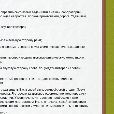
о справились со всеми заданиями в нашей лаборатории,
с ждет непростая, полная приключений дорога. Удачи вам,
ии звукорежиссёра»
ыразительную сторону речи;
тию фонематического слуха и умению различать заданные
мении воспроизводить звуковую ритмическую композицию,
а;
а звуковую сторону слова, побуждать интерес к словам,
вместный разговор. Учить поддерживать диалог со
ым.
 рада видеть Вас в своей звукорежиссёрской студии. Зовут
ровна. Я отвечаю за звуковое оформление телепередач и
видении. У меня очень интересная профессия и мне
ами своим мастерством. Но, для начала, давайте проверим,
кими способностями и умеете ли вы выразительно говорить.
льно»