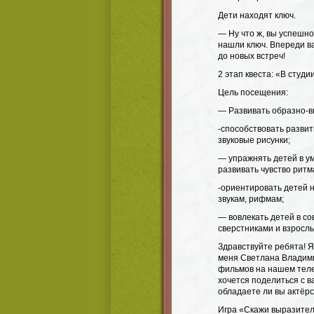
Дети находят ключ.
— Ну что ж, вы успешн
нашли ключ. Впереди ва
до новых встреч!
2 этап квеста: «В студ
Цель посещения:
— Развивать образно-в
-способствовать разви
звуковые рисунки;
— упражнять детей в у
развивать чувство ритм
-ориентировать детей н
звукам, рифмам;
— вовлекать детей в со
сверстниками и взросл
Здравствуйте ребята! Я
меня Светлана Владими
фильмов на нашем теле
хочется поделиться с в
обладаете ли вы актёрс
Игра «Скажи выразите