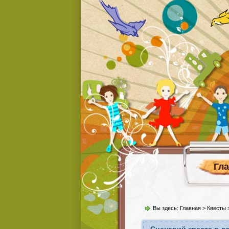
Гл
Вы здесь:
Главная
>
Квесты
>