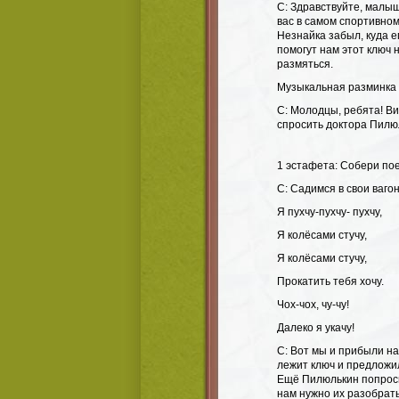
С: Здравствуйте, малы
вас в самом спортивном
Незнайка забыл, куда е
помогут нам этот ключ 
размяться.
Музыкальная разминка 
С: Молодцы, ребята! Ви
спросить доктора Пилюл
1 эстафета: Собери пое
С: Садимся в свои вагон
Я пухчу-пухчу- пухчу,
Я колёсами стучу,
Я колёсами стучу,
Прокатить тебя хочу.
Чох-чох, чу-чу!
Далеко я укачу!
С: Вот мы и прибыли на
лежит ключ и предложи
Ещё Пилюлькин попроси
нам нужно их разобрат