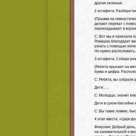
другая зеленые.
2 эстафета: Разбери п
(Прыжки на гимнастичес
делают перекат с помощ
перекладывают в корзи
С: Вот мы и приехали 
Ромашка благодарит вас
узнать с помощью лепес
Но нужно расположить л
3 эстафета: Собери ро
(Ребята прыгают на мяч
буква и цифра. Распол
С: Ребята, вы собрали 
Дети:….
С: Молодцы, значит клю
Дети в сухом бассейне 
С: Вы такие ловкие, бы
4 этап квеста: «Цирк ф
Фокусник: Добрый день, 
на занимательной и ве