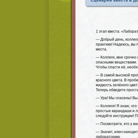
Сценарий квеста в д
1 этап квеста: «Лабор
— Добрый день, коллег
практики! Надеюсь, вы
места.
— Коллеги, мне срочно
опасными веществами. 
Чтобы спасти её, необх
— В самой высокой про
красного цвета. В проб
жидкость зелёного цвет
Теперь обведите прост
— Ура! Мы спасены! Вы
— Коллеги! Я знаю, что
простые карандаши и ли
следуйте инструкции! 
— Посмотрите, кто у ва
— Значит, ключ находит
лабораторию.