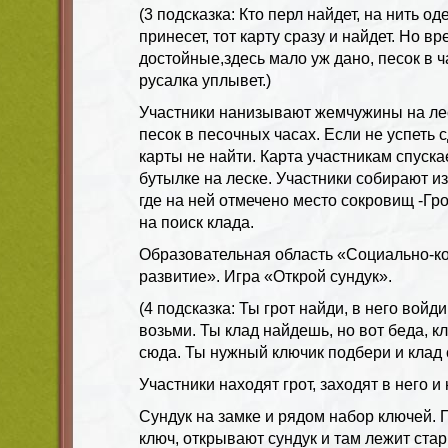
(3 подсказка: Кто перл найдет, на нить од
принесет, тот карту сразу и найдет. Но в
достойные,здесь мало уж дано, песок в 
русалка уплывет.)
Участники нанизывают жемчужины на лес
песок в песочных часах. Если не успеть 
карты не найти. Карта участникам спуска
бутылке на леске. Участники собирают из
где на ней отмечено место сокровищ -Гро
на поиск клада.
Образовательная область «Социально-к
развитие». Игра «Открой сундук».
(4 подсказка: Ты грот найди, в него войд
возьми. Ты клад найдешь, но вот беда, к
сюда. Ты нужный ключик подбери и клад 
Участники находят грот, заходят в него и
Сундук на замке и рядом набор ключей.
ключ, открывают сундук и там лежит стар