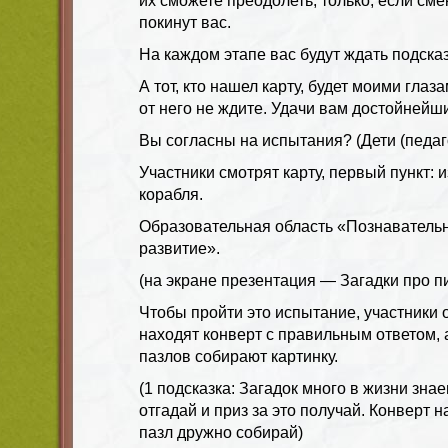
их сможете преодолеть, только, если сме
покинут вас.
На каждом этапе вас будут ждать подсказ
А тот, кто нашел карту, будет моими гла
от него не ждите. Удачи вам достойнейши
Вы согласны на испытания? (Дети (педаго
Участники смотрят карту, первый пункт:
корабля.
Образовательная область «Познавательн
развитие».
(на экране презентация — Загадки про п
Чтобы пройти это испытание, участники 
находят конверт с правильным ответом, а
пазлов собирают картинку.
(1 подсказка: Загадок много в жизни зна
отгадай и приз за это получай. Конверт н
пазл дружно собирай)