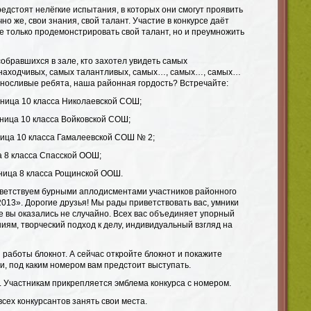
едстоят нелёгкие испытания, в которых они смогут проявить
чно же, свои знания, свой талант. Участие в конкурсе даёт
е только продемонстрировать свой талант, но и преумножить
обравшихся в зале, кто захотел увидеть самых
 находчивых, самых талантливых, самых…, самых…, самых…
ыносливые ребята, наша районная гордость? Встречайте:
ченица 10 класса Николаевской СОШ;
еница 10 класса Войковской СОШ;
еница 10 класса Гамалеевской СОШ № 2;
ца 8 класса Спасской ООШ;
ченица 8 класса Рощинской ООШ.
ветствуем бурными аплодисментами участников районного
2013». Дорогие друзья! Мы рады приветствовать вас, умники
е вы оказались не случайно. Всех вас объединяет упорный
ниям, творческий подход к делу, индивидуальный взгляд на
работы блокнот. А сейчас откройте блокнот и покажите
и, под каким номером вам предстоит выступать.
. Участникам прикрепляется эмблема конкурса с номером.
сех конкурсантов занять свои места.