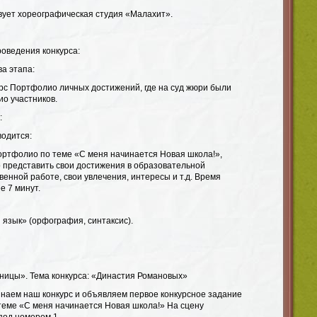
вует хореографическая студия «Малахит».
оведения конкурса:
ва этапа:
урс Портфолио личных достижений, где на суд жюри были
о участников.
:
водится:
Портфолио по теме «С меня начинается Новая школа!»,
 представить свои достижения в образовательной
енной работе, свои увлечения, интересы и т.д. Время
е 7 минут.
й язык» (орфография, синтаксис).
мницы». Тема конкурса: «Династия Романовых»
инаем наш конкурс и объявляем первое конкурсное задание
еме «С меня начинается Новая школа!» На сцену