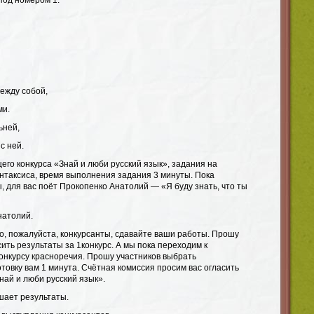
под номером 1.
ежду собой,
ми.
ьней,
с ней.
го конкурса «Знай и люби русский язык», задания на
нтаксиса, время выполнения задания 3 минуты. Пока
, для вас поёт Прокопенко Анатолий — «Я буду знать, что ты
натолий.
о, пожалуйста, конкурсанты, сдавайте ваши работы. Прошу
ить результаты за 1конкурс. А мы пока переходим к
онкурсу красноречия. Прошу участников выбрать
товку вам 1 минута. Счётная комиссия просим вас огласить
най и люби русский язык».
шает результаты.