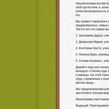
Нашим конкурсантам пр
свой артистизм, и, коне
ребятам возможность н
его.
Мы приветствуем всех с
эрудированных, самых
Так кто же эти самые в
1.​ Хроликова Дарья, у
2.​ Доманова Мария, уч
3.​ Контяева Настя, уч
4.​ Папина Вика, учени
5.​ Атеева Альбина , у
Давайте еще раз попри
конкурса «Ученик года-
и умницы. На этой сцен
труд, стремление к зна
многие вещи…
Мы предлагаем вам для 
зрителям и членам жюр
Жеребьёвка участников
Ведущий: Приглашаем в