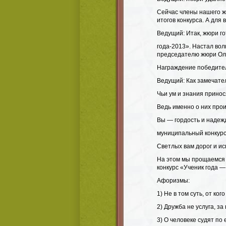
Сейчас члены нашего ж
итогов конкурса. А для
Ведущий: Итак, жюри го
года-2013». Настал во
председателю жюри Оль
Награждение победите
Ведущий: Как замечател
Чьи ум и знания принос
Ведь именно о них прои
Вы — гордость и надеж
муниципальный конкурс 
Светлых вам дорог и и
На этом мы прощаемся 
конкурс «Ученик года —
Афоризмы:
1)​ Не в том суть, от ко
2)​ Дружба не услуга, за
3)​ О человеке судят по