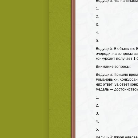
Ведущий: Мы начинаем 
1.​
2.​
3.​
4.​
5.​
Ведущий: Я объявляю Б
очереди, на вопросы в
конкурсант получает 1 
Внимание вопросы:
Ведущий: Пришло время
Романовых». Конкурсан
них ответ. За ответ ко
медаль — достоинством 
1.​
2.​
3.​
4.​
5.​
Ведущий: Жюри удаляет