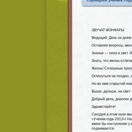
Сценарий ученик год
ЗВУЧАТ ФОНФАРЫ
Ведущий: День за днем 
Оставляя вопросы, мен
Знанье — сила и свет. И 
Знать, что жизнь отлича
Жизнь! Сплошные прегр
Оглянуться не поздно, 
Но во имя открытий на
Выше, дальше, на свет 
Добрый день, дорогие д
Здравствуйте!
Сегодня в этом зале мы
«Ученик года-2013»! На
какое бы настроение у 
поднимается.