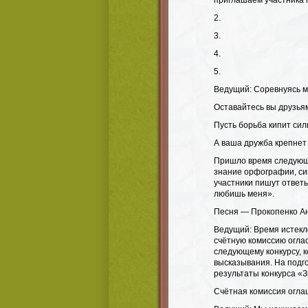
приглашаем участника 
2.​
3.​
4.​
5.​
Ведущий: Соревнуясь м
Оставайтесь вы друзья
Пусть борьба кипит сил
А ваша дружба крепнет 
Пришло время следующе
знание орфографии, си
участники пишут ответы
любишь меня».
Песня — Прокопенко А
Ведущий: Время истекл
счётную комиссию оглас
следующему конкурсу, к
высказывания. На подго
результаты конкурса «З
Счётная комиссия огла