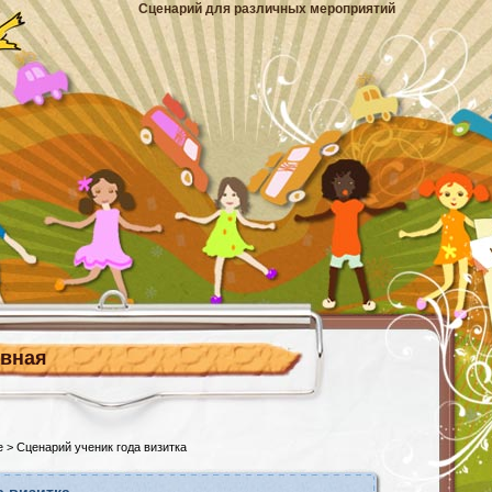
Сценарий для различных мероприятий
авная
е
> Сценарий ученик года визитка