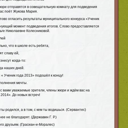
юри отправятся в совещательную комнату для подведения
 вас поёт Жукова Мария.
тово огласить результаты муниципального конкурса «Ученик
лнующий момент подведения итогов. Слово предоставляется
ге Николаевне Колесниковой.
лей
ьно, что в школе есть ребята,
ят славу ей,
знесут когда-то:
да наших дней.
« Ученик года 2013» подошёл к концу!
сполнения мечты.
с вами уважаемые зрители, члены жюри и ждём вас на
 2014». До новых встреч!
го ты родился, а в том, с кем ты водишься. (Сервантес)
 нее не благодарят. (Державин Г. Р.)
 его друзьям. (Грасиан-и-Моралес)