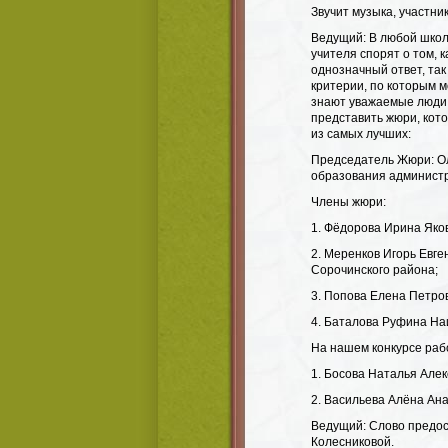
Звучит музыка, участни
Ведущий: В любой школе
учителя спорят о том, 
однозначный ответ, так 
критерии, по которым м
знают уважаемые люди,
представить жюри, кот
из самых лучших:
Председатель Жюри: Ол
образования администр
Члены жюри:
1.​ Фёдорова Ирина Яко
2.​ Меренков Игорь Ев
Сорочинского района;
3.​ Попова Елена Петро
4.​ Баталова Руфина Н
На нашем конкурсе рабо
1.​ Босова Наталья Але
2.​ Васильева Алёна Ана
Ведущий: Слово предо
Колесниковой.