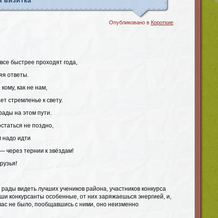
а визитка
Опубликовано в
Короткие
все быстрее проходят года,
яя ответы.
кому, как не нам,
ет стремленье к свету.
ады на этом пути.
остаться не поздно,
м надо идти
— через тернии к звёздам!
рузья!
 рады видеть лучших учеников района, участников конкурса
ши конкурсанты особенные, от них заряжаешься энергией, и,
вас не было, пообщавшись с ними, оно неизменно