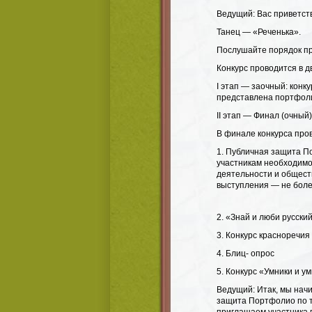
Ведущий: Вас приветст
Танец — «Реченька».
Послушайте порядок пр
Конкурс проводится в д
I этап — заочный: конк
представлена портфоли
II этап — Финал (очный)
В финале конкурса про
1.​ Публичная защита 
участникам необходимо
деятельности и обществ
выступления — не боле
2. «Знай и люби русски
3. Конкурс красноречия
4. Блиц- опрос
5. Конкурс «Умники и у
Ведущий: Итак, мы нач
защита Портфолио по т