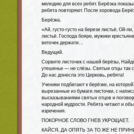
мелодию для всех ребят. Берёзка показы
ребята повторяют. После хоровода Берёз
Берёзка.
«Ай, густо-густо на березе листьё, Ой-ли
листьё. Господа бояре, мужики крестьяне
веточек держати…
Ведущий.
Сорвите листочек с нашей берёзы, Найд
утешенье — не слёзы. Святые отцы так ск
До нас донесла это Церковь, ребята!
Ученики подбегают к берёзке, на которо
вырезанные из бумаги листочки, с напи
высказываниями святых отцов и погово
народной мудрости. Ребята читают и об
изречения.
ПОКОРНОЕ СЛОВО ГНЕВ УКРОЩАЕТ.
КАЙСЯ, ДА ОПЯТЬ ЗА ТО ЖЕ НЕ ПРИ