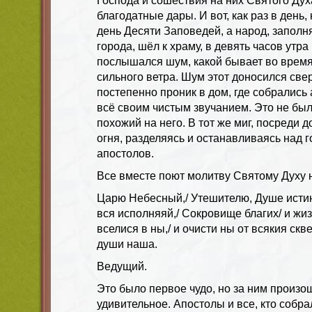
Господа и сошествия на них Святого Духа
благодатные дары. И вот, как раз в день,
день Десяти Заповедей, а народ, запол
города, шёл к храму, в девять часов утра
послышался шум, какой бывает во время
сильного ветра. Шум этот доносился сверх
постепенно проник в дом, где собрались
всё своим чистым звучанием. Это не был 
похожий на него. В тот же миг, посреди 
огня, разделяясь и останавливаясь над г
апостолов.
Все вместе поют молитву Святому Духу 
Царю Небесный,/ Утешителю, Душе истин
вся исполняяй,/ Сокровище благих/ и жи
вселися в ны,/ и очисти ны от всякия скве
души наша.
Ведущий.
Это было первое чудо, но за ним произо
удивительное. Апостолы и все, кто собра