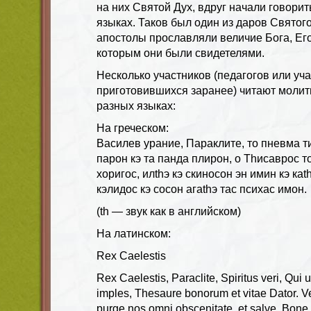
на них Святой Дух, вдруг начали говорит
языках. Таков был один из даров Святого
апостолы прославляли величие Бога, Его
которым они были свидетелями.
Несколько участников (педагогов или уч
приготовившихся заранее) читают молит
разных языках:
На греческом:
Василев урание, Параклите, то пневма т
парон кэ та панда плирон, о Thисаврос то
хоригос, илthэ кэ скиносон эн имин кэ ка
кэлидос кэ сосон агаthэ тас психас имон.
(th — звук как в английском)
На латинском:
Rex Caelestis
Rex Caelestis, Paraclite, Spiritus veri, Qui
imples, Thesaure bonorum et vitae Dator. Ve
purge nos omni obscenitate, et salve, Bone