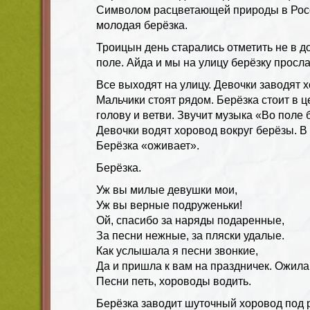
Символом расцветающей природы в Росс
молодая берёзка.
Троицын день старались отметить не в дом
поле. Айда и мы на улицу берёзку просла
Все выходят на улицу. Девочки заводят х
Мальчики стоят рядом. Берёзка стоит в 
голову и ветви. Звучит музыка «Во поле 
Девочки водят хоровод вокруг берёзы. В
Берёзка «оживает».
Берёзка.
Уж вы милые девушки мои,
Уж вы верные подруженьки!
Ой, спасибо за наряды подаренные,
За песни нежные, за пляски удалые.
Как услышала я песни звонкие,
Да и пришла к вам на праздничек. Ожила
Песни петь, хороводы водить.
Берёзка заводит шуточный хоровод под 