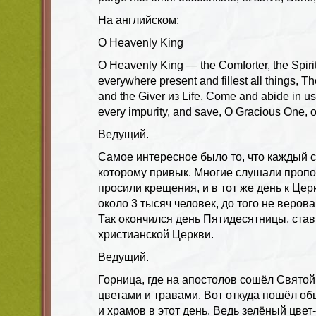
На английском:
O Heavenly King
O Heavenly King — the Comforter, the Spirit
everywhere present and fillest all things, T
and the Giver из Life. Come and abide in u
every impurity, and save, O Gracious One, o
Ведущий.
Самое интересное было то, что каждый с
которому привык. Многие слушали пропо
просили крещения, и в тот же день к Це
около 3 тысяч человек, до того не веров
Так окончился день Пятидесятницы, ста
христианской Церкви.
Ведущий.
Горница, где на апостолов сошёл Святой
цветами и травами. Вот откуда пошёл о
и храмов в этот день. Ведь зелёный цвет