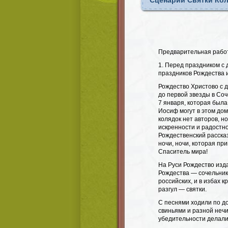
Сценарий Святки Ко
Предварительная работ
1. Перед праздником с
праздников Рождества и
Рождество Христово с д
до первой звезды в Соч
7 января, которая была
Иосиф могут в этом дом
колядок нет авторов, н
искренности и радостно
Рождественский расска
ночи, ночи, которая п
Спаситель мира!
На Руси Рождество изда
Рождества — сочельник
российских, и в избах 
разгул — святки.
С песнями ходили по д
свиньями и разной нечи
убедительности делали