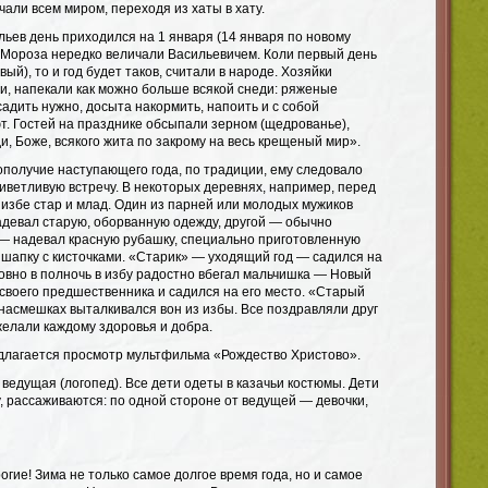
чали всем миром, переходя из хаты в хату.
ьев день приходился на 1 января (14 января по новому
а Мороза нередко величали Васильевичем. Коли первый день
вый), то и год будет таков, считали в народе. Хозяйки
и, напекали как можно больше всякой снеди: ряженые
садить нужно, досыта накормить, напоить и с собой
т. Гостей на празднике обсыпали зерном (щедрованье),
и, Боже, всякого жита по закрому на весь крещеный мир».
ополучие наступающего года, по традиции, ему следовало
иветливую встречу. В некоторых деревнях, например, перед
 избе стар и млад. Один из парней или молодых мужиков
адевал старую, оборванную одежду, другой — обычно
 — надевал красную рубашку, специально приготовленную
 шапку с кисточками. «Старик» — уходящий год — садился на
овно в полночь в избу радостно вбегал мальчишка — Новый
а своего предшественника и садился на его место. «Старый
 насмешках выталкивался вон из избы. Все поздравляли друг
желали каждому здоровья и добра.
длагается просмотр мультфильма «Рождество Христово».
 ведущая (логопед). Все дети одеты в казачьи костюмы. Дети
у, рассаживаются: по одной стороне от ведущей — девочки,
огие! Зима не только самое долгое время года, но и самое