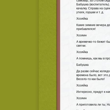
самовар, за столом сид
Бабушка (воспитатель).
качалку. Справа на сце
утюги, горшки и т. д.
Хозяйка
Какие зимние вечера до
прибавлялся!
Хозяин
А времечко-то бежит бы
святки.
Хозяйка
А помнишь, как мы в пр
Бабушка
Да разве сейчас колядо
времена было, вот это 
Весело-то как было!
Хозяйка
Интересно, придут к н
Хозяин
А приготовила ли ты, Н