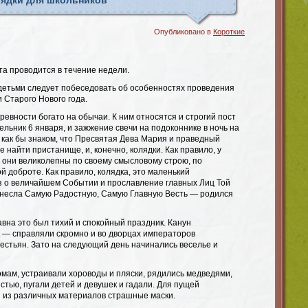
лядки для школьников
Опубликовано в
Короткие
а проводится в течение недели.
 детьми следует побеседовать об особенностях проведения
 Старого Нового года.
ревности богато на обычаи. К ним относятся и строгий пост
ельник 6 января, и зажжение свечи на подоконнике в ночь на
 как бы знаком, что Пресвятая Дева Мария и праведный
е найти пристанище, и, конечно, колядки. Как правило, у
о они великолепны по своему смысловому строю, по
й доброте. Как правило, колядка, это маленький
з о величайшем Событии и прославление главных Лиц Той
ринесла Самую Радостную, Самую Главную Весть — родился
вна это был тихий и спокойный праздник. Канун
 — справляли скромно и во дворцах императоров
крестьян. Зато на следующий день начинались веселье и
омам, устраивали хороводы и пляски, рядились медведями,
стью, пугали детей и девушек и гадали. Для пущей
 из различных материалов страшные маски.