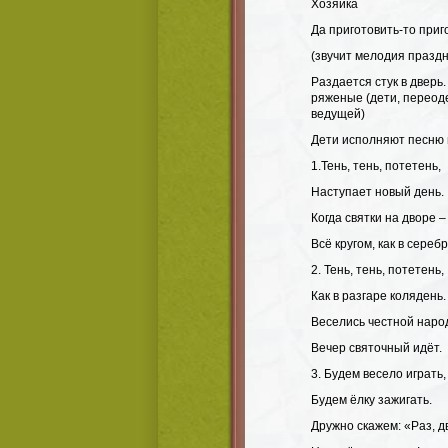
Хозяйка
Да приготовить-то приг
(звучит мелодия праздн
Раздается стук в двер
ряженые (дети, переод
ведущей)
Дети исполняют песню н
1.Тень, тень, потетень,
Наступает новый день.
Когда святки на дворе –
Всё кругом, как в серебр
2. Тень, тень, потетень,
Как в разгаре колядень.
Веселись честной наро
Вечер святочный идёт.
3. Будем весело играть,
Будем ёлку зажигать.
Дружно скажем: «Раз, дв