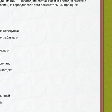
дин из них — Новогодние святки. Вот и мы сегодня вместе с
авить, как праздновали этот замечательный праздник.
ля беседушки,
ля забавушки.
едушки,
.
святки,
 загадки.
линный.
й.