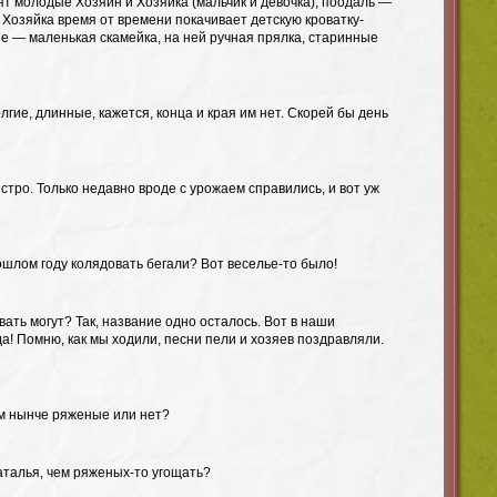
ят молодые Хозяин и Хозяйка (мальчик и девочка), поодаль —
 Хозяйка время от времени покачивает детскую кроватку-
не — маленькая скамейка, на ней ручная прялка, старинные
лгие, длинные, кажется, конца и края им нет. Скорей бы день
стро. Только недавно вроде с урожаем справились, и вот уж
ошлом году колядовать бегали? Вот веселье-то было!
вать могут? Так, название одно осталось. Вот в наши
да! Помню, как мы ходили, песни пели и хозяев поздравляли.
ам нынче ряженые или нет?
аталья, чем ряженых-то угощать?