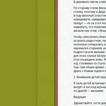
В деревнях святки отме
По старому стилю Васил
стилю), поэтому и Дед
в году веселый (счастли
нажаривали, наваривал
придут — их за стол по
завернуть, что пожелаю
желали при этом: «Урод
Чтобы обеспечить благ
устроить радостную, пр
полночью собирались в
наряжался стариком, н
подросток или мальчик
для этого случая белую
стул посредине избы. Р
год, сталкивал со стул
год» при общих криках,
друга с Новым годом и 
2. Вниманию детей пре
В зале детей встречает
входят в зал под музык
по другой — мальчики.
Ведущая
Здравствуйте, гости дор