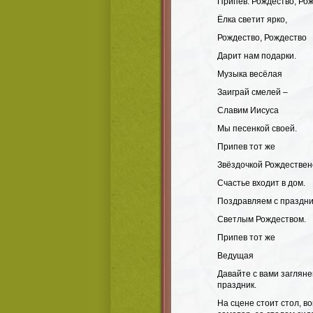
Припев: Рождество, Рож
Ёлка светит ярко,
Рождество, Рождество
Дарит нам подарки.
Музыка весёлая
Заиграй смелей –
Славим Иисуса
Мы песенкой своей.
Припев тот же
Звёздочкой Рождествен
Счастье входит в дом.
Поздравляем с праздн
Светлым Рождеством.
Припев тот же
Ведущая
Давайте с вами загляне
праздник.
На сцене стоит стол, в