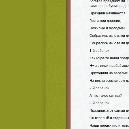
богатое праздниками. О
вами попробуем предст
Праздник начинается!
Гости мои дорогие,
Пожилые и молодые!
Собрались мы с вами д
Собрались мы с вами д
1-й ребенок
Как когда-то наши прад
Ну а с ними прабабушки
Приходили на веселые 
На песни всем миром да
2-й ребенок
А что такое святки?
3-й ребенок
Праздник этот самый д
Он веселый и старинны
Наши предки пили, ели,