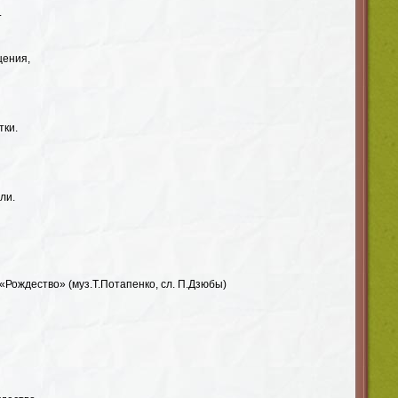
.
щения,
тки.
ли.
Рождество» (муз.Т.Потапенко, сл. П.Дзюбы)