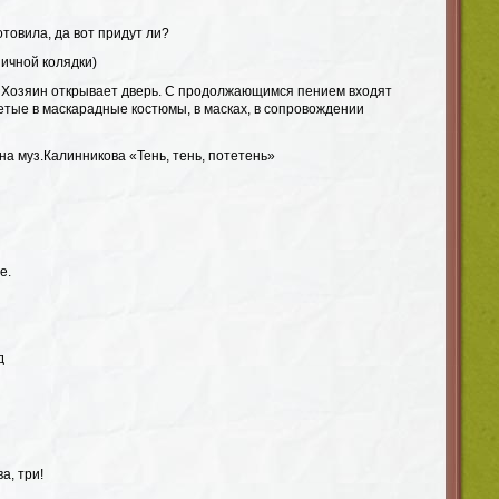
отовила, да вот придут ли?
ичной колядки)
ь. Хозяин открывает дверь. С продолжающимся пением входят
етые в маскарадные костюмы, в масках, в сопровождении
а муз.Калинникова «Тень, тень, потетень»
е.
д
а, три!