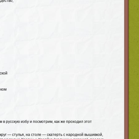
дество,
ской
иком
м в русскую избу и посмотрим, как же проходил этот
округ — стулья, на столе — скатерть с народной вышивкой,