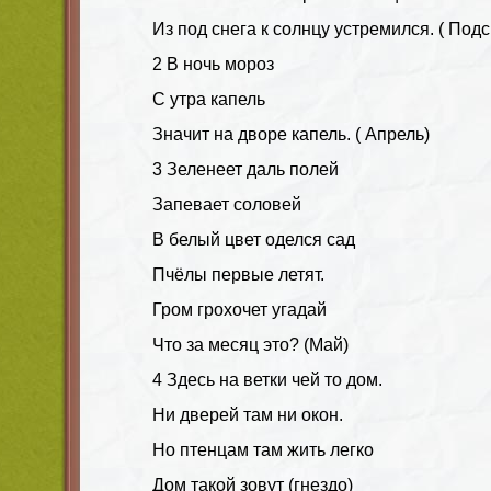
Из под снега к солнцу устремился. ( Под
2 В ночь мороз
С утра капель
Значит на дворе капель. ( Апрель)
3 Зеленеет даль полей
Запевает соловей
В белый цвет оделся сад
Пчёлы первые летят.
Гром грохочет угадай
Что за месяц это? (Май)
4 Здесь на ветки чей то дом.
Ни дверей там ни окон.
Но птенцам там жить легко
Дом такой зовут (гнездо)