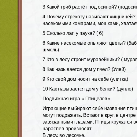
3 Какой гриб растёт под осиной? (подоси
4 Почему стрекозу называют хищницей? (
насекомыми комарами, мошками, хватает
5 Сколько лап у паука? ( 6)
6 Какие насекомые опыляют цветы? (бабо
шмель)
7 Кто в лесу строит муравейники? ( мура
8 Как называется дом у пчёл? (Улей)
9 Кто свой дом носит на себе (улитка)
10 Как называется дом у белки? (дупло)
Подвижная игра « Птицелов»
Играющие выбирают себе названия птиц,
могут подражать. Встают в круг, в центр
завязанными глазами. Птицы кружатся в
нараспев произносят:
В лесу, во лесочке,