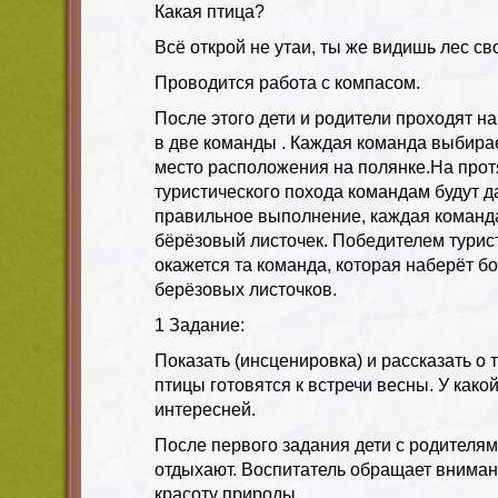
Какая птица?
Всё открой не утаи, ты же видишь лес св
Проводится работа с компасом.
После этого дети и родители проходят н
в две команды . Каждая команда выбирае
место расположения на полянке.На прот
туристического похода командам будут да
правильное выполнение, каждая команда
бёрёзовый листочек. Победителем турис
окажется та команда, которая наберёт б
берёзовых листочков.
1 Задание:
Показать (инсценировка) и рассказать о 
птицы готовятся к встречи весны. У как
интересней.
После первого задания дети с родителя
отдыхают. Воспитатель обращает вниман
красоту природы.