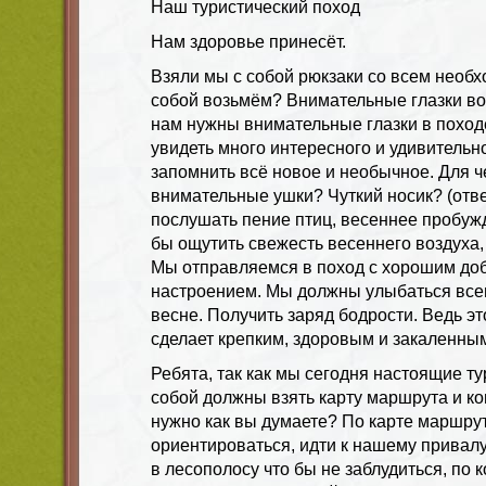
Наш туристический поход
Нам здоровье принесёт.
Взяли мы с собой рюкзаки со всем необ
собой возьмём? Внимательные глазки воз
нам нужны внимательные глазки в походе
увидеть много интересного и удивительно
запомнить всё новое и необычное. Для ч
внимательные ушки? Чуткий носик? (отве
послушать пение птиц, весеннее пробуж
бы ощутить свежесть весеннего воздуха, 
Мы отправляемся в поход с хорошим д
настроением. Мы должны улыбаться все
весне. Получить заряд бодрости. Ведь эт
сделает крепким, здоровым и закаленны
Ребята, так как мы сегодня настоящие т
собой должны взять карту маршрута и ком
нужно как вы думаете? По карте маршру
ориентироваться, идти к нашему привалу.
в лесополосу что бы не заблудиться, по 