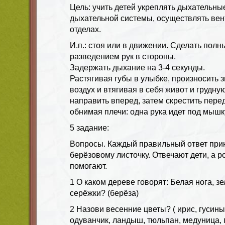
Цель: учить детей укреплять дыхательн
дыхательной системы, осуществлять вен
отделах.
И.п.: стоя или в движении. Сделать полн
разведением рук в стороны.
Задержать дыхание на 3-4 секунды.
Растягивая губы в улыбке, произносить 
воздух и втягивая в себя живот и грудную
направить вперед, затем скрестить перед
обнимая плечи: одна рука идет под мышку
5 задание:
Вопросы. Каждый правильный ответ при
берёзовому листочку. Отвечают дети, а р
помогают.
1 О каком дереве говорят: Белая нога, з
серёжки? (берёза)
2 Назови весенние цветы? ( ирис, гусины
одуванчик, ландыш, тюльпан, медуница, 