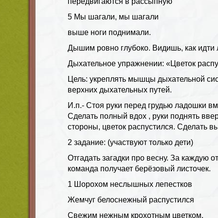
передвигаются в рассыпную
5 Мы шагали, мы шагали
выше ноги поднимали.
Дышим ровно глубоко. Видишь, как идти 
Дыхательное упражнении: «Цветок расп
Цель: укреплять мышцы дыхательной сис
верхних дыхательных путей.
И.п.- Стоя руки перед грудью ладошки вм
Сделать полный вдох , руки поднять ввер
стороны, цветок распустился. Сделать вы
2 задание: (участвуют только дети)
Отгадать загадки про весну. За каждую о
команда получает берёзовый листочек.
1 Шорохом неслышных лепестков
Жемчуг белоснежный распустился
Свежим нежным крохотным цветком.