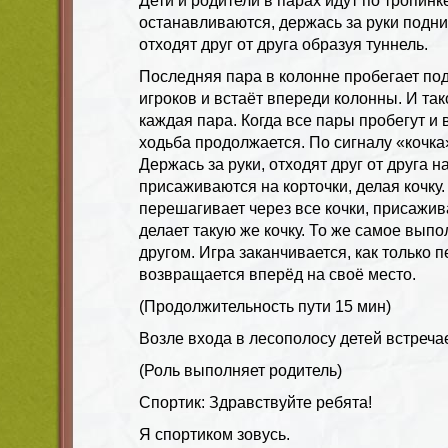
Дети и родители в парах идут по тропинк
останавливаются, держась за руки подни
отходят друг от друга образуя туннель.
Последняя пара в колонне пробегает по
игроков и встаёт впереди колонны. И та
каждая пара. Когда все пары пробегут и 
ходьба продолжается. По сигналу «кочка
Держась за руки, отходят друг от друга н
присаживаются на корточки, делая кочку
перешагивает через все кочки, присажи
делает такую же кочку. То же самое выпо
другом. Игра заканчивается, как только 
возвращается вперёд на своё место.
(Продолжительность пути 15 мин)
Возле входа в лесополосу детей встреча
(Роль выполняет родитель)
Спортик: Здравствуйте ребята!
Я спортиком зовусь.