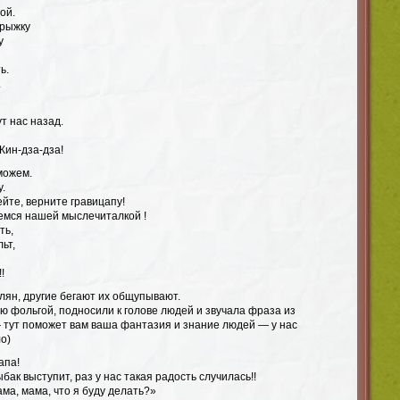
ой.
прыжку
у
ь.
.
ут нас назад.
Кин-дза-дза!
можем.
у.
йте, верните гравицапу!
емся нашей мыслечиталкой !
ть,
ьт,
!
лян, другие бегают их общупывают.
ую фольгой, подносили к голове людей и звучала фраза из
 тут поможет вам ваша фантазия и знание людей — у нас
о)
апа!
бак выступит, раз у нас такая радость случилась!!
ма, мама, что я буду делать?»