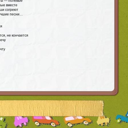
еты — полевые
ные вместе
ши согреют
учшие песни…
ся
тся, не кончается
лечу
чту