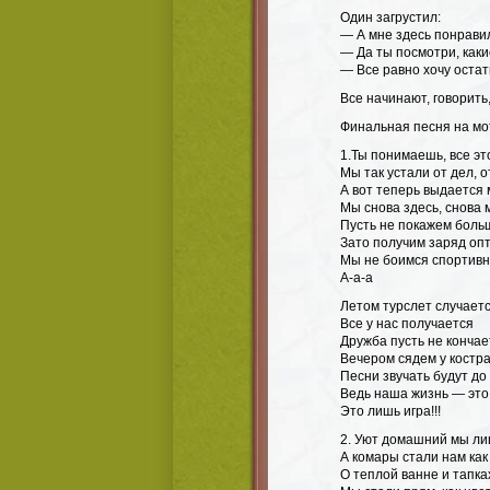
Один загрустил:
— А мне здесь понравил
— Да ты посмотри, каки
— Все равно хочу остат
Все начинают, говорить
Финальная песня на мот
1.Ты понимаешь, все эт
Мы так устали от дел, 
А вот теперь выдается 
Мы снова здесь, снова 
Пусть не покажем боль
Зато получим заряд оп
Мы не боимся спортив
А-а-а
Летом турслет случает
Все у нас получается
Дружба пусть не кончае
Вечером сядем у костр
Песни звучать будут до
Ведь наша жизнь — это
Это лишь игра!!!
2. Уют домашний мы л
А комары стали нам ка
О теплой ванне и тапка