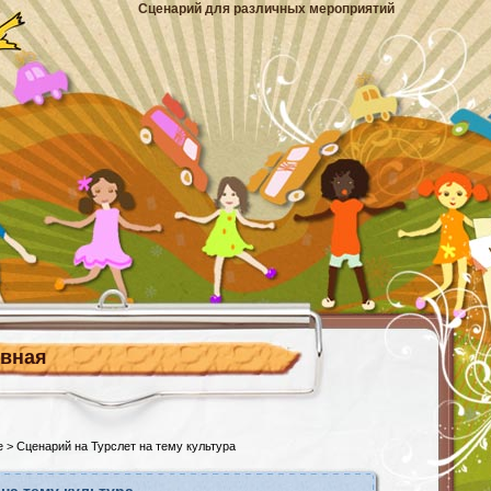
Сценарий для различных мероприятий
авная
е
> Сценарий на Турслет на тему культура