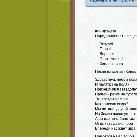
Сценарий на Турслет 
Кин-дза-дза
Народ выбегает на сцен
— Воздух!
— Трава!
— Деревья!
— Притяжение!
— Земля значит!
Песня на мотив «Конец
Здравствуй, небо в обл
И палатки на полях
Приземлился звездоле
Прямо к речке на турсл
Эх, звезды-полюса,
Как занесло сюда?
Мы летим с другой пла
На Земле давно уж лет
А вы все по кабинетам
Отдыхать давно пора
Впереди нас ждет игра
Придется нам с тобой,