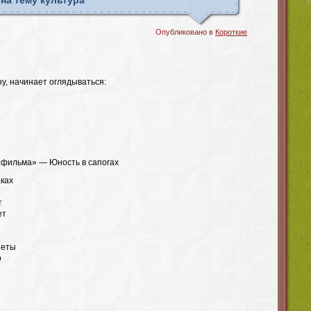
на тему культура
Опубликовано в
Короткие
у, начинает оглядываться:
 фильма» — Юность в сапогах
аках
т
ет
неты
о