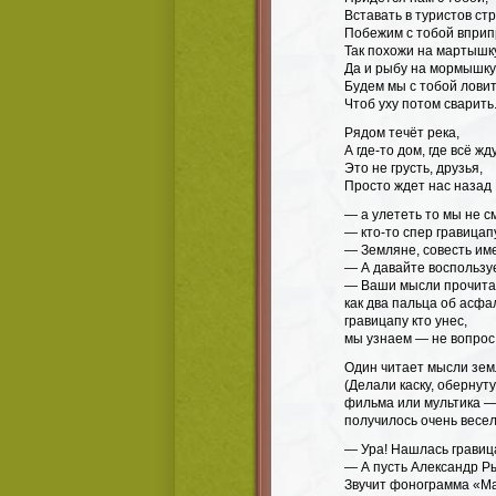
Вставать в туристов стр
Побежим с тобой впри
Так похожи на мартышк
Да и рыбу на мормышку
Будем мы с тобой ловит
Чтоб уху потом сварить
Рядом течёт река,
А где-то дом, где всё жд
Это не грусть, друзья,
Просто ждет нас назад 
— а улететь то мы не с
— кто-то спер гравицап
— Земляне, совесть име
— А давайте воспользу
— Ваши мысли прочита
как два пальца об асфал
гравицапу кто унес,
мы узнаем — не вопрос!
Один читает мысли зем
(Делали каску, обернут
фильма или мультика —
получилось очень весел
— Ура! Нашлась гравиц
— А пусть Александр Ры
Звучит фонограмма «Ма