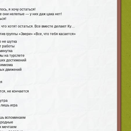
ось, я хочу остаться!
е они нелепые — у них даж цака нет!
ься!
, что хотят остаться. Все вместе делают Ку…
ив группы «Звери» «Все, что тебя касается»
о не шутка
от работы
минутка
мы на турслете
ших достижений
тимизма
ных движений
ся
тся, не кончается
а
 утра
 лишь игра
ишь вспоминаем
к родные
х мечтаем