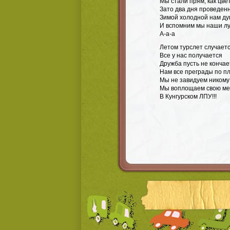
Мы стали прям, как цв
Зато два дня проведен
Зимой холодной нам ду
И вспомним мы наши л
А-а-а
Летом турслет случает
Все у нас получается
Дружба пусть не кончае
Нам все преграды по п
Мы не завидуем никому
Мы воплощаем свою ме
В Кунгурском ЛПУ!!!