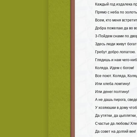
Каждый год издалека п
Прямо с неба по золот
Всем, кто меня встретит
Добра пожелаю да во в
3-Пойдем снами по дво
Здесь люди живут богат
Гребут добро лопатою.
Глядишь и нам чего-ниб
Коляда. Идем с богом!
Все поют. Коляда, Коля
Или хлеба ломтину!
Или денег полтину!
А не дашь пирога, сведе
У хозяюшки в дому чтоб
Да утятки, да цыплятки,
Счастье да любовь! Хле
Да совет на долгий век!