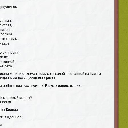
проулочкам.
ый тын:
 стоят,
 месяц,
 солнце,
тые звезды.
ударь,
кирилловна;
и их.
озяюшкой,
ие лета.
остки ходили от дома к дому со звездой, сделанной из бумаги
раздничные песни, славили Христа.
 ребят в платках, тулупах .В руках одного из них —
.
 и красивый мешок?
звяжем!
чка-Коляда.
стья жданная,
я.