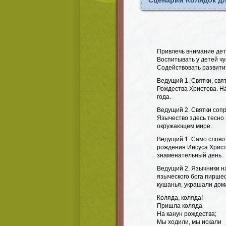
Сценарий Колядок д
Привлечь внимание дет
Воспитывать у детей чу
Содействовать развити
Ведущий 1. Святки, свя
Рождества Христова. Н
года.
Ведущий 2. Святки соп
Язычество здесь тесно
окружающем мире.
Ведущий 1. Само слово 
рождения Иисуса Христ
знаменательный день.
Ведущий 2. Язычники н
языческого бога пирше
кушанья, украшали дом
Коляда, коляда!
Пришла коляда
На канун рождества;
Мы ходили, мы искали