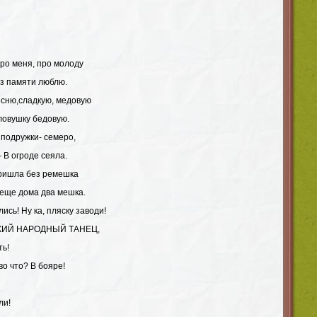
про меня, про молоду
ез памяти люблю.
есню,сладкую, медовую
ловушку бедовую.
 подружки- семеро,
 В огроде сеяла.
пришла без ремешка
 еще дома два мешка.
ись! Ну ка, пляску заводи!
ИЙ НАРОДНЫЙ ТАНЕЦ,
ть!
во что? В бояре!
ли!