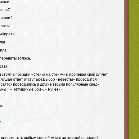
ришли!
ришли7
пришли?
рать!
ыбирать!
ла!
ила!
 перевиты волоса,
раза!
 стоят в позиции «стенка на стенку» и пропевая свой куплет
 слушая ответ отступают.Выбор «невесты» проводится
 святок проводились и другие весьма популярные среди
уны», «Петушиные бои», « Ручеек».
ы,
и,
 просвистеть любым способом мотив русской народной