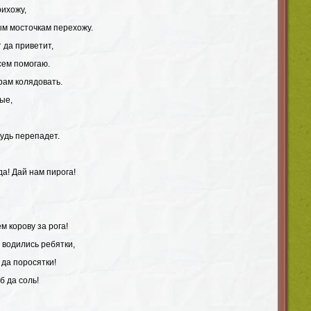
рихожу,
ым мосточкам перехожу.
 да приветит,
сем помогаю.
рам колядовать.
ые,
удь перепадет.
да! Дай нам пирога!
м корову за рога!
 водились ребятки,
 да поросятки!
б да соль!