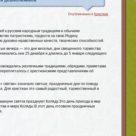
ля дошкольников
Опубликовано в
Короткие
ей к русским народным традициям и обычаям
вство патриотизма, гордости за свою Родину
ю духовно-нравственных качеств, творческих способностей.
тые вечера — это дни веселья, дни священного торжества
ачинались они 25 декабря и длились до 5 января следующего
ровождались различными традициями, обрядами, приметами.
 переплеталось с христианскими представлениями об
« святки» означало святые, праздничные дни по поводу
а. Для христиан это самый радостный, торжественный и
акануне святок празднуют Коляду.Это день прихода в мир
ства и мира Коляды.В этот день готовили праздничные
а.