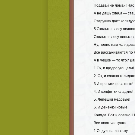
Подавай не ломай! Нас
А не дашь хлеба — стащ
Старушка дает коляду
5.Сколько в лесу осинок
Сколько в лесу пеньков
Ну, полно нам колядова
Все рассаживаются по 
А в мешке — то что? Д
1.Ох, и щедро угощали!
2. Ох, и славно колядов
3.И пряники печатные!
4. И конфетки сладкие!
5. Лепешки медовые!
6. И денежки новые!
Коляда. Вот и славно! 
Все поют частушки.
1.Сяду я на лавочку,