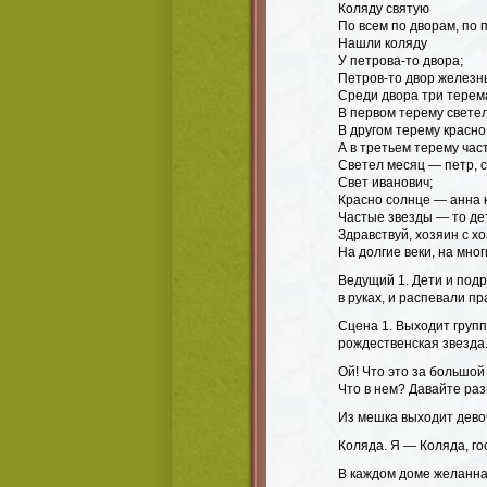
Коляду святую
По всем по дворам, по 
Нашли коляду
У петрова-то двора;
Петров-то двор железн
Среди двора три терема
В первом терему светел
В другом терему красно
А в третьем терему час
Светел месяц — петр, с
Свет иванович;
Красно солнце — анна 
Частые звезды — то дет
Здравствуй, хозяин с х
На долгие веки, на мног
Ведущий 1. Дети и подр
в руках, и распевали п
Сцена 1. Выходит группа
рождественская звезда
Ой! Что это за большой
Что в нем? Давайте ра
Из мешка выходит дево
Коляда. Я — Коляда, го
В каждом доме желанна