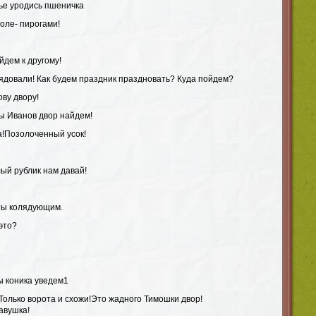
тье уродись пшеничка
толе- пирогами!
йдем к другому!
ядовали! Как будем праздник праздновать? Куда пойдем?
ву двору!
Мы Иванов двор найдем!
!Позолоченный усок!
ый рублик нам давай!
ты колядующим.
это?
ы коника уведем1
 Только ворота и схожи!Это жадного Тимошки двор!
авушка!