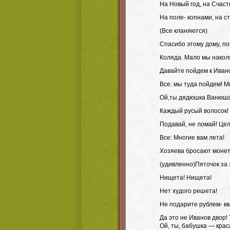
На Новый год, на Счас
На поле- копнами, на с
(Все кланяются)
Спасибо этому дому, по
Коляда. Мало мы накол
Давайте пойдем к Ивано
Все: мы туда пойдем! 
Ой,ты дядюшка Ванюша
Каждый русый волосок!
Подавай, не ломай! Цел
Все: Многие вам лета!
Хозяева бросают моне
(удивленно)Пяточок за 
Нищета! Нищета!
Нет худого решета!
Не подарите рублем- м
Да это не Иванов двор!
Ой, ты, бабушка — крас