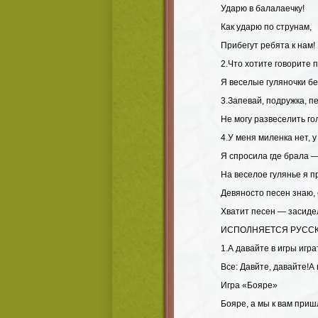
Ударю в балалаечку!
Как ударю по струнам,
Прибегут ребята к нам!
2.Что хотите говорите 
Я веселые гуляночки б
3.Запевай, подружка, п
Не могу развеселить го
4.У меня миленка нет, у
Я спросила где брала —
На веселое гулянье я 
Девяносто песен знаю,
Хватит песен — засидел
ИСПОЛНЯЕТСЯ РУССК
1.А давайте в игры игра
Все: Давйте, давайте!А 
Игра «Бояре»
Бояре, а мы к вам приш