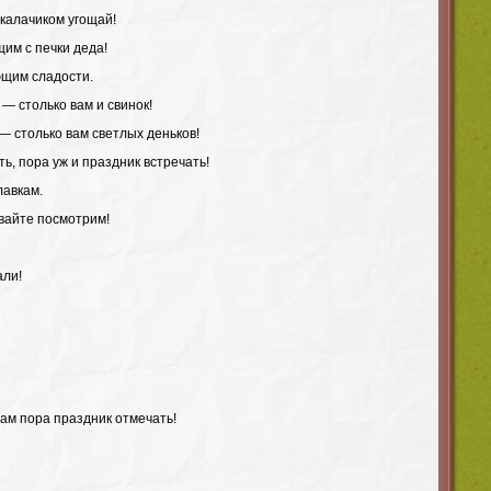
 калачиком угощай!
им с печки деда!
ющим сладости.
 — столько вам и свинок!
 — столько вам светлых деньков!
ть, пора уж и праздник встречать!
лавкам.
авайте посмотрим!
али!
Нам пора праздник отмечать!