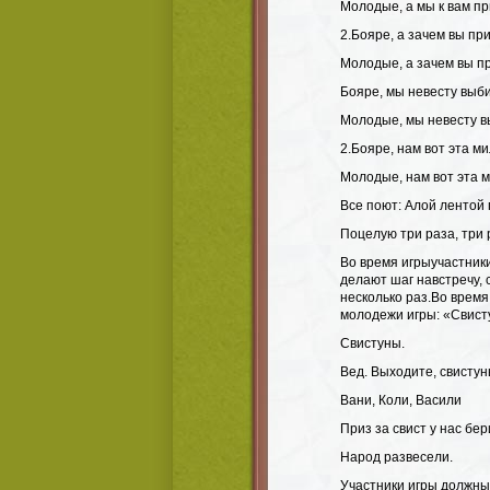
Молодые, а мы к вам п
2.Бояре, а зачем вы п
Молодые, а зачем вы 
Бояре, мы невесту выби
Молодые, мы невесту в
2.Бояре, нам вот эта ми
Молодые, нам вот эта м
Все поют: Алой лентой
Поцелую три раза, три 
Во время игрыучастники
делают шаг навстречу,
несколько раз.Во время
молодежи игры: «Свист
Свистуны.
Вед. Выходите, свистун
Вани, Коли, Васили
Приз за свист у нас бер
Народ развесели.
Участники игры должны