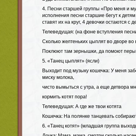
4. Песни старшей группы «Про меня и м
исполнения песни старшие бегут к детям
ставят их на круг, 4 девочки остаются с 
Телеведущая: (на фоне вступления песн
Сколько желтеньких цыплят во дворе во 
Поклюют там зернышки, да помоют перы
5. «Танец цыплят» (ясли)
Выходит под музыку кошечка: У меня заб
миску молока,
чисто вымыться с утра, а еще детвора м
кормить котят пора!
Телеведущая: А где же твои котята
Кошечка: На полянке танцевать собираю
6. «Танец котят» (младшая группа выход
Дочка: Мама, мама, смотри сколько насе