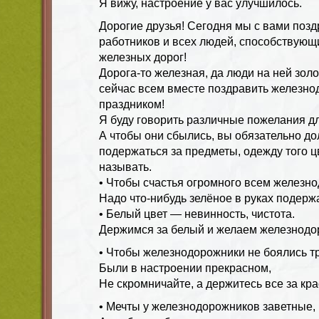
Я вижу, настроение у вас улучшилось.
Дорогие друзья! Сегодня мы с вами поз
работников и всех людей, способствующ
железных дорог!
Дорога-то железная, да люди на ней зол
сейчас всем вместе поздравить железно
праздником!
Я буду говорить различные пожелания д
А чтобы они сбылись, вы обязательно д
подержаться за предметы, одежду того цв
называть.
• Чтобы счастья огромного всем железн
Надо что-нибудь зелёное в руках подерж
• Белый цвет — невинность, чистота.
Держимся за белый и желаем железнодо
• Чтобы железнодорожники не боялись т
Были в настроении прекрасном,
Не скромничайте, а держитесь все за кр
• Мечты у железнодорожников заветные, 