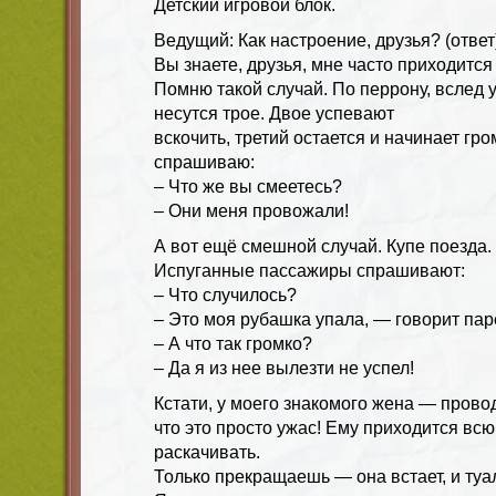
Детский игровой блок.
Ведущий: Как настроение, друзья? (ответ
Вы знаете, друзья, мне часто приходится
Помню такой случай. По перрону, вслед 
несутся трое. Двое успевают
вскочить, третий остается и начинает гро
спрашиваю:
– Что же вы смеетесь?
– Они меня провожали!
А вот ещё смешной случай. Купе поезда. 
Испуганные пассажиры спрашивают:
– Что случилось?
– Это моя рубашка упала, — говорит пар
– А что так громко?
– Да я из нее вылезти не успел!
Кстати, у моего знакомого жена — провод
что это просто ужас! Ему приходится всю
раскачивать.
Только прекращаешь — она встает, и туа