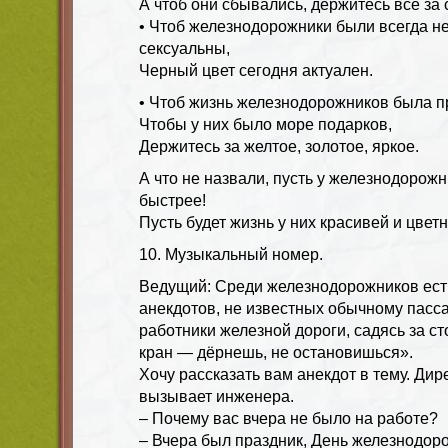
А чтоб они сбывались, держитесь все за 
• Чтоб железнодорожники были всегда н
сексуальны,
Черный цвет сегодня актуален.
• Чтоб жизнь железнодорожников была п
Чтобы у них было море подарков,
Держитесь за желтое, золотое, яркое.
А что не назвали, пусть у железнодорож
быстрее!
Пусть будет жизнь у них красивей и цветн
10. Музыкальный номер.
Ведущий: Среди железнодорожников есть
анекдотов, не известных обычному пасса
работники железной дороги, садясь за ст
кран — дёрнешь, не остановишься».
Хочу рассказать вам анекдот в тему. Ди
вызывает инженера.
– Почему вас вчера не было на работе?
– Вчера был праздник, День железнодор