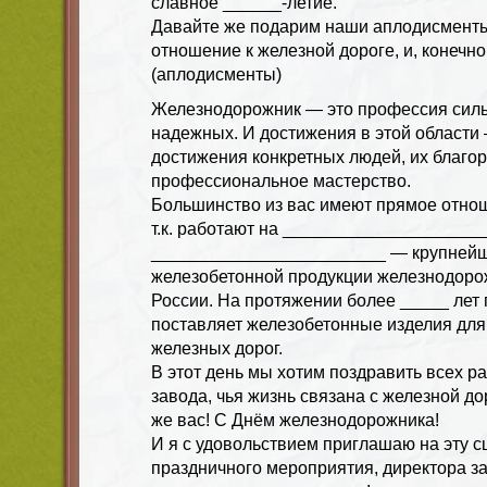
славное ______-летие.
Давайте же подарим наши аплодисменты 
отношение к железной дороге, и, конечно 
(аплодисменты)
Железнодорожник — это профессия силь
надежных. И достижения в этой области
достижения конкретных людей, их благо
профессиональное мастерство.
Большинство из вас имеют прямое отнош
т.к. работают на _____________________
________________________ — крупнейш
железобетонной продукции железнодоро
России. На протяжении более _____ лет
поставляет железобетонные изделия для
железных дорог.
В этот день мы хотим поздравить всех р
завода, чья жизнь связана с железной до
же вас! С Днём железнодорожника!
И я с удовольствием приглашаю на эту с
праздничного мероприятия, директора з