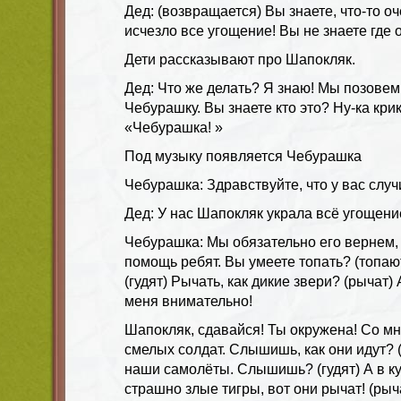
Дед: (возвращается) Вы знаете, что-то оч
исчезло все угощение! Вы не знаете где 
Дети рассказывают про Шапокляк.
Дед: Что же делать? Я знаю! Мы позовем
Чебурашку. Вы знаете кто это? Ну-ка кри
«Чебурашка! »
Под музыку появляется Чебурашка
Чебурашка: Здравствуйте, что у вас слу
Дед: У нас Шапокляк украла всё угощение
Чебурашка: Мы обязательно его вернем,
помощь ребят. Вы умеете топать? (топают
(гудят) Рычать, как дикие звери? (рычат)
меня внимательно!
Шапокляк, сдавайся! Ты окружена! Со м
смелых солдат. Слышишь, как они идут? (
наши самолёты. Слышишь? (гудят) А в к
страшно злые тигры, вот они рычат! (рыч