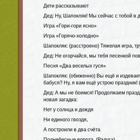
Дети рассказывают
Дед: Ну, Шапокляк! Мы сейчас с тобой в 
Игра «Гори-гори ясно»
Игра «Горячо-холодно»
Шапокляк: (расстроено) Тяжелая игра, тр
Дед: Не огорчайся, мы тебя песенкой по
Песня «Два веселых гуся»
Шапокляк: (обиженно) Вы ещё и издевает
бабуся? Ну, я вам ещё устрою праздник!
Дед: А мы не боимся! Продолжаем праздн
новая загадка:
Нет у солнца и дождя
Ни единого гвоздя,
А построили в два счёта
Поднебесные ворота. (Радуга)