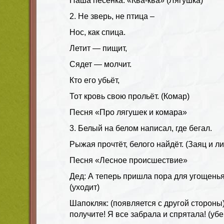
Наша песенка: «Ква-ква» (Лягушка)
2. Не зверь, не птица –
Нос, как спица.
Летит — пищит,
Сядет — молчит.
Кто его убьёт,
Тот кровь свою прольёт. (Комар)
Песня «Про лягушек и комара»
3. Белый на белом написал, где бегал.
Рыжая прочтёт, белого найдёт. (Заяц и ли
Песня «Лесное происшествие»
Дед: А теперь пришла пора для угощенья
(уходит)
Шапокляк: (появляется с другой стороны
получите! Я все забрала и спрятала! (убе