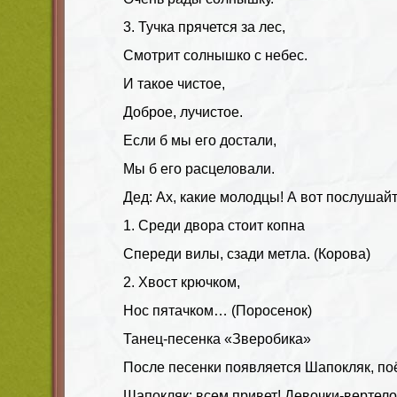
3. Тучка прячется за лес,
Смотрит солнышко с небес.
И такое чистое,
Доброе, лучистое.
Если б мы его достали,
Мы б его расцеловали.
Дед: Ах, какие молодцы! А вот послушайт
1. Среди двора стоит копна
Спереди вилы, сзади метла. (Корова)
2. Хвост крючком,
Нос пятачком… (Поросенок)
Танец-песенка «Зверобика»
После песенки появляется Шапокляк, по
Шапокляк: всем привет! Девочки-вертело