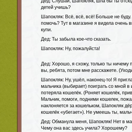
Дед: Слушай, Шапокляк, шла бы ты отсю
детей учишь?
Шапокляк: Всё, всё, всё! Больше не буду
помочь? Тут в магазине я видела очень 
купи.
Дед: Ты забыла кое-что сказать.
Шапокляк: Ну, пожалуйста!
Дед: Хорошо, я схожу, только ты ничему 
вы, ребята, потом мне расскажете. (Уход
Шапокляк: Ну, ушёл, наконец-то! Я пригл
мальчика (выбирает) поиграть со мной в 
потеряла кошелёк. (Роняет кошелёк, при
Мальчик, помоги, подними кошелек, пожа
наклоняется за кошельком, Шапокляк дёр
кошелёк «убегает»). Не умеешь ты, мальч
Дед: Обманула меня, Шапокляк! Нет в ма
Чему она вас здесь учила? Хорошему?