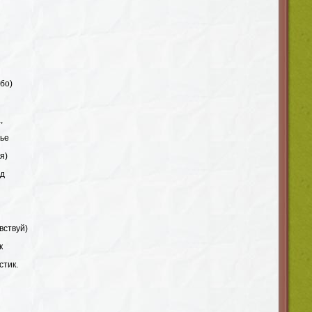
бо)
,
нье
я)
ед
вствуй)
к
стик.