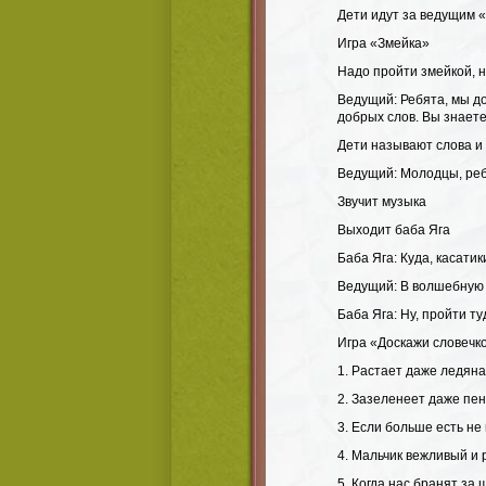
Дети идут за ведущим 
Игра «Змейка»
Надо пройти змейкой, 
Ведущий: Ребята, мы д
добрых слов. Вы знаете
Дети называют слова и
Ведущий: Молодцы, ребя
Звучит музыка
Выходит баба Яга
Баба Яга: Куда, касати
Ведущий: В волшебную
Баба Яга: Ну, пройти т
Игра «Доскажи словечк
1. Растает даже ледяная
2. Зазеленеет даже пен
3. Если больше есть не 
4. Мальчик вежливый и р
5. Когда нас бранят за 