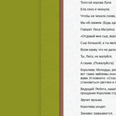
Толстая корова Лула
Ела сено и чихнула.
Чтобы не чихала снова,
Мы ей скажем. (Будь зд
Говорит Лиса Матрёна:
«Отдавай мне сыр, вор
Сыр большой, а ты мал
Всем скажу, что не дала
Ты, Лиса, не жалуйся,
А скажи. (Пожалуйста)
Королева: Молодцы, ре
вот такие эмблемы-знач
вами. И помните: «Спас
становиться светлее и 
Ведущий: Ребята, наше 
прощание Королеве стр
Звучит музыка.
Королева уходит.
Занавес закрывается.