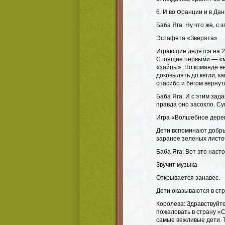
6. И во Франции и в Дан
Баба Яга: Ну что же, с
Эстафета «Зверята»
Играющие делятся на 2
Стоящие первыми — «ме
«зайцы». По команде в
доковылять до кегли, к
спасибо и бегом вернут
Баба Яга: И с этим зад
правда оно засохло. Су
Игра «Волшебное дере
Дети вспоминают добры
заранее зеленых листоч
Баба Яга: Вот это наст
Звучит музыка
Открывается занавес.
Дети оказываются в ст
Королева: Здравствуйте
пожаловать в страну «
самые вежливые дети. Т