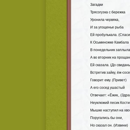
Загадки
Трясогузка с бережка
Уронила червяка,
И за угощенье рыба
Ей пробулькала. (Спаси
К Осьминожке Камбала
В понедельник заплыла
А во вторник на проща
Ей сказала. (До свидань
Встретив зайку, ёж-сос
Говорит ему. (Привет)
А его сосед ушастый
Отвечает: «Ёжик,. (Здра
Неуклюжий песик Кости
Мышке наступил на хво
Поругались бы они,
Но сказал он. (Извини)