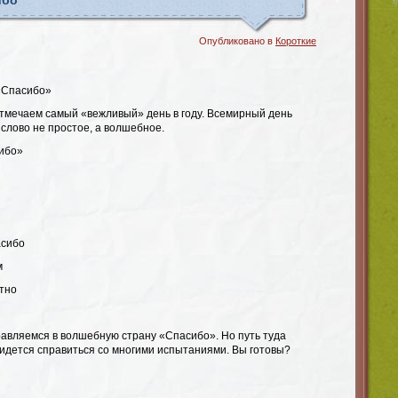
ибо
Опубликовано в
Короткие
«Спасибо»
тмечаем самый «вежливый» день в году. Всемирный день
слово не простое, а волшебное.
ибо»
асибо
м
тно
равляемся в волшебную страну «Спасибо». Но путь туда
ридется справиться со многими испытаниями. Вы готовы?