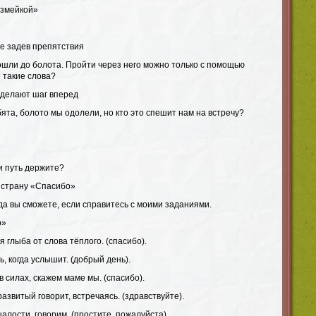
«змейкой»
не задев препятствия
ошли до болота. Пройти через него можно только с помощью
 такие слова?
 делают шаг вперед
та, болото мы одолели, но кто это спешит нам на встречу?
ки путь держите?
 страну «Спасибо»
уда вы сможете, если справитесь с моими заданиями.
о»
 глыба от слова тёплого. (спасибо).
ь, когда услышит. (добрый день).
в силах, скажем маме мы. (спасибо).
азвитый говорит, встречаясь. (здравствуйте).
шалости, говорим. (простите, пожалуйста)