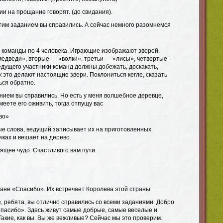
ии на прощание говорят. (до свидания).
 этим заданием вы справились. А сейчас немного разомнемся
 команды по 4 человека. Играющие изображают зверей.
дведи», вторые — «волки», третьи — «лисы», четвертые —
едущего участники команд должны добежать, доскакать,
ак это делают настоящие звери. Поклониться кегле, сказать
ься обратно.
анием вы справились. Но есть у меня волшебное деревце,
меете его оживить, тогда отпущу вас
во»
е слова, ведущий записывает их на приготовленных
ках и вешает на дерево.
оящее чудо. Счастливого вам пути.
ране «Спасибо». Их встречает Королева этой страны
, ребята, вы отлично справились со всеми заданиями. Добро
Спасибо». Здесь живут самые добрые, самые веселые и
акие, как вы. Вы же вежливые? Сейчас мы это проверим.