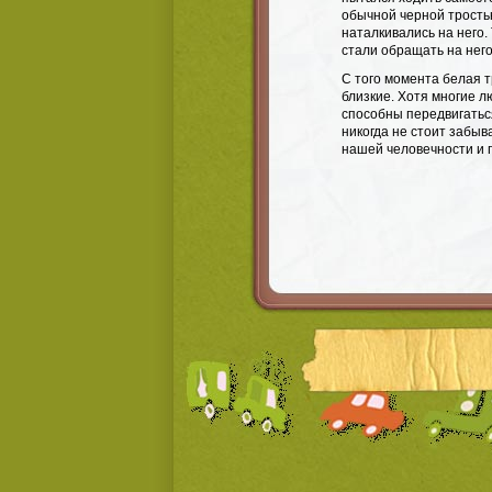
обычной черной трость
наталкивались на него.
стали обращать на нег
С того момента белая т
близкие. Хотя многие 
способны передвигаться
никогда не стоит забыва
нашей человечности и 