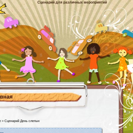
Сценарий для различных мероприятий
авная
е
> Сценарий День слепых