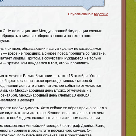
ых
Опубликовано в
Короткие
да в США по инициативе Международной Федерации слепых
обращать внимание общественности на тех, от кого,
нулся.
зный символ, обращающий наш ум к делам не касающимся
ь — вовсе не праздник, а скорее повод проявить сочувствие,
 хватает людям. Притом, в сочувствии нуждаются не только
ы — зрячие. Мы нуждаемся в том, чтобы проявлять
был отмечен в Великобритании — также 15 октября. Уже в
ое общество слепых также присоединилось к мировой
годняшний день это знаменательное событие отмечается
иями, как Международный день глухих, отмечаемый в
 сентября, Международный день слепых 13 ноября,
валидов 3 декабря.
просто необходимость. Хотя сейчас ее образ прочно вошел в
ли видеть в этом что-то особенное: она стала являться чем-
просто необходимо вспоминать о ее истинном назначении.
воспользовался Английский молодой фотограф Джеймс Биггс,
ность к зрению в результате несчастного случая. Он
оятельно, пользуясь для ориентации в пространстве