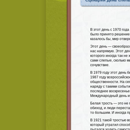
Сценарий День слеп
В этот день с 1970 го
было принято решение 
казалось бы, мир отвер
Этот день — своеобра
нас напрямую. Этот ден
которого иногда так не
сами слепые, сколько м
сочувствие.
В 1979 году этот день 
1987 году всероссийск
общественности. На се
наряду с такими событ
последнее воскресенье
Международный день ин
Белая трость — это не 
обиход, и люди переста
то большим. И иногда 
В 1921 такой тростью 
который утратил способ
пытался ходить самост