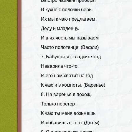
Быстро чайные приборы
В кухне с полочки бери.
Их мы к чаю предлагаем
Деду и младенцу.
И в их честь мы называем
Часто полотенце. (Вафли)
7. Бабушка из сладких ягод
Наварила что-то.
И его нам хватит на год
К чаю и в компоты. (Варенье)
8. На варенье я похож,
Только перетерт.
К чаю ты меня возьмешь
И добавишь в торт. (Джем)