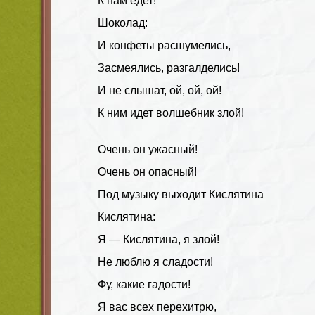
К нам едет!
Шоколад:
И конфеты расшумелись,
Засмеялись, разгалделись!
И не слышат, ой, ой, ой!
К ним идет волшебник злой!
Очень он ужасный!
Очень он опасный!
Под музыку выходит Кислятина
Кислятина:
Я — Кислятина, я злой!
Не люблю я сладости!
Фу, какие гадости!
Я вас всех перехитрю,