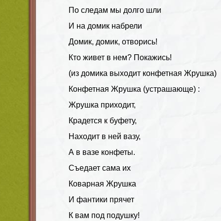
По следам мы долго шли
И на домик набрели
Домик, домик, отворись!
Кто живет в нем? Покажись!
(из домика выходит конфетная Жрушка)
Конфетная Жрушка (устрашающе) :
Жрушка приходит,
Крадется к буфету,
Находит в ней вазу,
А в вазе конфеты.
Съедает сама их
Коварная Жрушка
И фантики прячет
К вам под подушку!