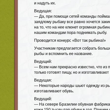
и надуть их.
Ведущая:
— Да, при помощи сетей команды пойма
заядлому рыбаку все равно хочется закин
на то, что на нее клюнет огромная рыбина
нашим командам пора поднимать рыбу.
Проводится конкурс «Вот так рыбина!»
Участникам предлагается собрать больш
рыбы и вспомнить ее название.
Ведущий:
— Всем нам прекрасно известно, что из
только готовят пищу, но и изготавливают
Ведущая:
— Некоторые народы шьют одежду из ры
изготавливают обувь.
Ведущий:
— На севере Бразилии обувная фабрика
кожи 150 тысяч пар обуви в год. Причем