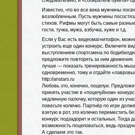
следовательно, и «собиратель букета» о
Известно, что во все века мужчины посв
возлюбленным. Пусть мужчины посостяз
стихов. Рифмы могут быть самые разные:
гости, тучка, мужа, взбучка, хуже и т.д.
Если у Вас есть видеомагнитофон, можн
устроить еще один конкурс. Включите ви
выступлением спортсмена по бодибилди
предложите повторять за ним движения. 
лучше — показать тренированность мыш
одновременно, тому и отдайте «лавровый
http://anstars.ru
Любовь это, конечно, поцелуи. Предлож
принять участие в «поцелуйном» конкур
недлинную палочку, которую один из учас
повесьте колечко. Партнёр по игре долже
взятую в рот, это колечко переместить бе
конкурс подзадорит и остальных. Тогда 
возможность поцеловаться, ведь праздн
А сделаем это так.