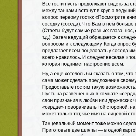
Все гости пусть продолжают сидеть за с
между танцами встанут в круг, а ведущий
вопрос первому гостю: «Посмотрите вни
соседку (соседа). Что Вам в нем больше 
(Ответы будут самые разные: глаза, нос, 
т.д.). Затем ведущий обращается к след
вопросом и к следующему. Когда опрос 
предлагает всем поцеловать у соседа им
всего нравилось. И следует веселая «по
которая поднимет настроение всем.
Ну, а еще хотелось бы сказать о том, что
сама может сделать предложение своему
Предоставьте гостям такую возможность
Пусть на развешенных в комнате «сердца
свои признания в любви или дружеских ч
«сердце» поворачивать той стороной, на 
может только тот, чьё имя на лицевой ст
Танцевальный момент тоже можно сдела
Приготовьте две шляпы — в одной карточ