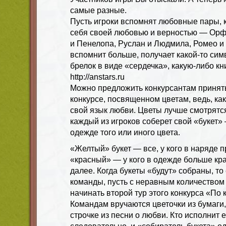
самые разные.
Пусть игроки вспомнят любовные пары, 
себя своей любовью и верностью — Орф
и Пенелопа, Руслан и Людмила, Ромео и Д
вспомнит больше, получает какой-то си
брелок в виде «сердечка», какую-либо кни
http://anstars.ru
Можно предложить конкурсантам принять
конкурсе, посвященном цветам, ведь, как
свой язык любви. Цветы лучше смотрятся
каждый из игроков соберет свой «букет» 
одежде того или иного цвета.
«Желтый» букет — все, у кого в наряде п
«красный» — у кого в одежде больше кра
далее. Когда букеты «будут» собраны, т
команды, пусть с неравным количеством
начинать второй тур этого конкурса «По к
Командам вручаются цветочки из бумаги,
строчке из песни о любви. Кто исполнит е