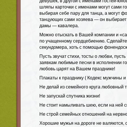
девушек, в другой с именами гостей-юн
шляпы карточки с именами могут сами го
выбирая себе пару для танца, а могут 
танцующих сами хозяева — он выбирает 
дамы — кавалера.
Можно отыскать в Вашей компании и «с
по учащенному сердцебиению. Сделайте
секундомера, хоть с помощью фонендоск
Пусть звучат стихи, тосты о любви, пуст
заявкам любимые песни в исполнении гос
любовь царят на Вашем празднике!
Плакаты к празднику ( Кодекс мужчины и
Не делай из семейного круга любовный т
Не запускай спутника жизни!
Не стоит намыливать шею, если на ней 
Не строй семейных отношений на нервно
Хорошие мужья на дороге не валяются, о