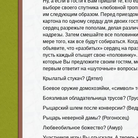
Ну, а если в гости к Вам пришли те, кто 
выборе своего спутника «любовной троп
им следующим образом. Перед приездом
картона по одному сердцу для двоих гост
сердец разрежьте пополам, делая разл
надрезы. Затем смешайте все половинки
мере того, как все будут собираться. Когд
объявите, что «разбитых» сердец на пра
пусть каждый отыщет свою «половинку». 
которые Вы предложите своим гостям, мо
первым ответит на «шуточные» вопросы
Крылатый стукач? (Дятел)
Боевое оружие домохозяйки, «символ» т
Боязливая обладательница трусов? (Тру
Рыцарский шлем после конверсии? (Вед
Рыцарь неверной дамы? (Рогоносец)
Любвеобильное божество? (Амур)
Участников игры Вы отыскали. А теперь