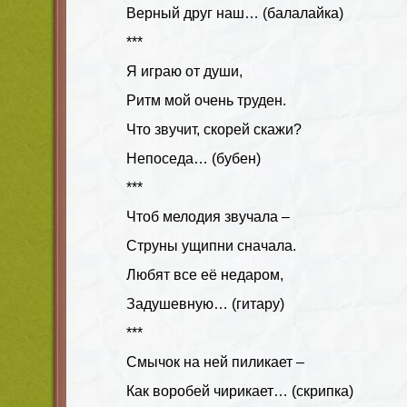
Верный друг наш… (балалайка)
***
Я играю от души,
Ритм мой очень труден.
Что звучит, скорей скажи?
Непоседа… (бубен)
***
Чтоб мелодия звучала –
Струны ущипни сначала.
Любят все её недаром,
Задушевную… (гитару)
***
Смычок на ней пиликает –
Как воробей чирикает… (скрипка)