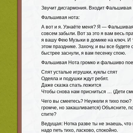
Звучит дисгармония. Входит Фальшивая 
Фальшивая нота:
А вот и я. Узнаёте меня? Я — Фальшива
совсем забыли. Вот за это я вам весь пр
я вашу Фею Музыки в домике на ключ. И 
этом празднике. Захочу, и вы все будете
быстрее заснули, я вам песенку спою.
Фальшивая Нота громко и фальшиво пое
Спят усталые игрушки, куклы спят
Одеяла и подушки ждут ребят.
Даже сказка спать ложится
Чтобы снова нам присниться … (Дети см
Чего вы смеетесь? Неужели я тихо пою? 
громче, но закашливается) Объясните, п
спите?
Ведущая: Нотка разве ты не знаешь, что
надо петь тихо, ласково, спокойно.