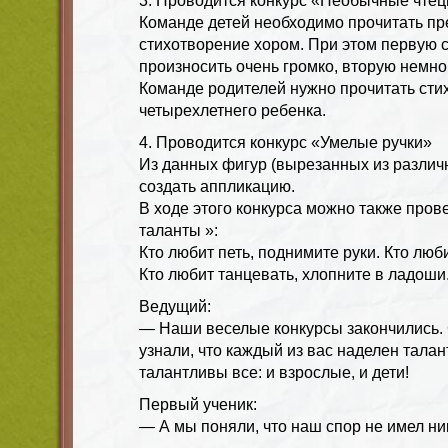
3. Проводится конкурс «Необычные чте
Команде детей необходимо прочитать п
стихотворение хором. При этом первую 
произносить очень громко, вторую немног
Команде родителей нужно прочитать сти
четырехлетнего ребенка.
4. Проводится конкурс «Умелые ручки»
Из данных фигур (вырезанных из различ
создать аппликацию.
В ходе этого конкурса можно также пров
таланты »:
Кто любит петь, поднимите руки. Кто люби
Кто любит танцевать, хлопните в ладоши
Ведущий:
— Наши веселые конкурсы закончились.
узнали, что каждый из вас наделен талан
талантливы все: и взрослые, и дети!
Первый ученик:
— А мы поняли, что наш спор не имел ни