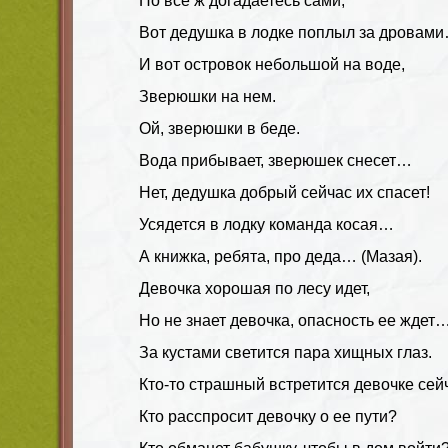
Но все ж догадаетесь сами,
Вот дедушка в лодке поплыл за дровам
И вот островок небольшой на воде,
Зверюшки на нем.
Ой, зверюшки в беде.
Вода прибывает, зверюшек снесет…
Нет, дедушка добрый сейчас их спасет!
Усядется в лодку команда косая…
А книжка, ребята, про деда… (Мазая).
Девочка хорошая по лесу идет,
Но не знает девочка, опасность ее ждет
За кустами светится пара хищных глаз.
Кто-то страшный встретится девочке сей
Кто расспросит девочку о ее пути?