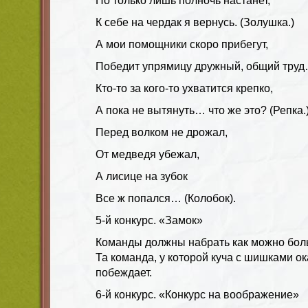
Но только лишь полночь настанет,
К себе на чердак я вернусь. (Золушка.)
А мои помощники скоро прибегут,
Победит упрямицу дружный, общий тру
Кто-то за кого-то ухватится крепко,
А пока не вытянуть… что же это? (Репка.
Перед волком не дрожал,
От медведя убежал,
А лисице на зубок
Все ж попался… (Колобок).
5-й конкурс. «Замок»
Команды должны набрать как можно бол
Та команда, у которой куча с шишками о
побеждает.
6-й конкурс. «Конкурс на воображение»