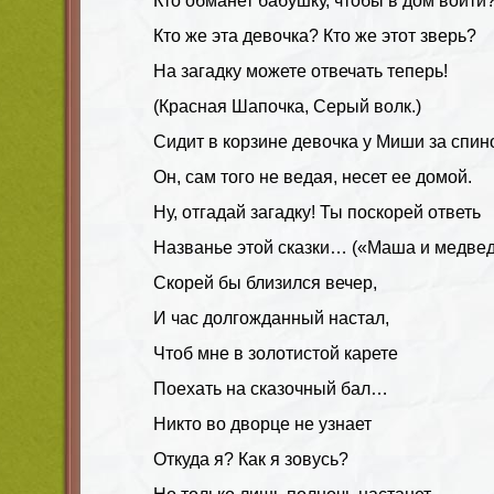
Кто обманет бабушку, чтобы в дом войти
Кто же эта девочка? Кто же этот зверь?
На загадку можете отвечать теперь!
(Красная Шапочка, Серый волк.)
Сидит в корзине девочка у Миши за спин
Он, сам того не ведая, несет ее домой.
Ну, отгадай загадку! Ты поскорей ответь
Названье этой сказки… («Маша и медвед
Скорей бы близился вечер,
И час долгожданный настал,
Чтоб мне в золотистой карете
Поехать на сказочный бал…
Никто во дворце не узнает
Откуда я? Как я зовусь?