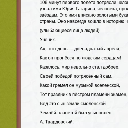
108 минут первого полёта потрясли чело
узнал имя Юрия Гагарина, человека, про
звёздам. Это имя вписано золотыми бук
страны. Оно навсегда вошло в историю ч
(улыбающиеся лица людей)
Ученик.
Ах, этот день — двенадцатый апреля,
Как он пронёсся по людским сердцам!
Казалось, мир невольно стал добрее,
Своей победой потрясённый сам.
Какой гремел он музыкой вселенской,
Тот праздник в пёстром пламени знамён,
Вед это сын земли смоленской
Землёй-планетой был усыновлён.
А. Твардовский.