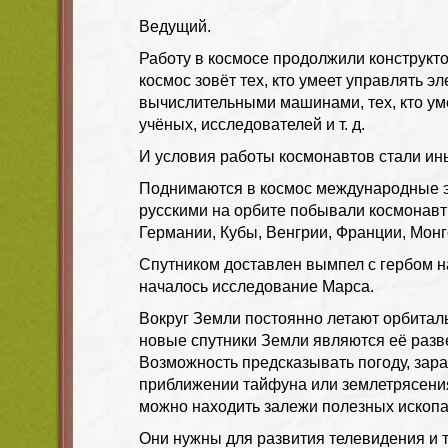
Ведущий.
Работу в космосе продолжили конструкто
космос зовёт тех, кто умеет управлять эл
вычислительными машинами, тех, кто ум
учёных, исследователей и т. д.
И условия работы космонавтов стали ин
Поднимаются в космос международные э
русскими на орбите побывали космонавт
Германии, Кубы, Венгрии, Франции, Монго
Спутником доставлен вымпел с гербом н
началось исследование Марса.
Вокруг Земли постоянно летают орбитал
новые спутники Земли являются её разв
Возможность предсказывать погоду, зара
приближении тайфуна или землетрясени
можно находить залежи полезных ископ
Они нужны для развития телевидения и 