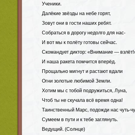
Ученики.
Далёкие звёзды на небе горят,
Зовут они в гости наших ребят.
Собраться в дорогу недолго для нас-
И вот мы к полёту готовы сейчас.
Скомандует диктор: «Внимание — взлёт!»
И наша ракета помчится вперёд.
Прощально мигнут и растают вдали
Огни золотые любимой Земли.
Хотим мы с тобой подружиться, Луна,
Чтоб ты не скучала всё время одна!
Таинственный Марс, подожди нас чуть-чу
Сумеем в пути и к тебе заглянуть.
Ведущий. (Солнце)