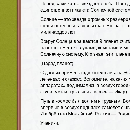
Перед вами карта звёздного неба. Наш 
единственная планета Солнечной системы
Солнце — это звезда огромных размеров
собой огненный газовый шар. Возраст э
миллиардов лет.
Вокруг Солнца вращаются 9 планет, счит
планеты вместе с лунами, кометами и м
Солнечную систему. Кто знает эти плане
(Парад планет)
С давних времён люди хотели летать. Эт
легендах и сказках. Вспомните, на каких
аппаратах» поднимались в воздух герои 
ступа, метла, крылья из перьев — Икар)
Путь в космос был долгим и трудным. Бол
впервые в воздух поднялся самолёт с че
Изобрёл его Можайский. Россия — Родин
Ученики.