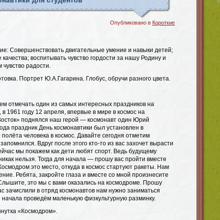
навтики для студентов
Опубликовано в
Короткие
е: Совершенствовать двигательные умение и навыки детей;
качества; воспитывать чувство гордости за нашу Родину и
м чувство радости.
овка. Портрет Ю.А.Гагарина. Глобус, обручи разного цвета.
ем отмечать один из самых интересных праздников на
 в 1961 году 12 апреля, впервые в мире в космос на
Восток» поднялся наш герой — космонавт один Юрий
 года праздник День космонавтики был установлен в
полёта человека в космос. Давайте сегодня отметим
 запомнился. Вдруг после этого кто-то из вас захочет вырасти
ейчас мы покажем как дети любят спорт. Ведь будущему
никак нельзя. Тогда для начала — прошу вас пройти вместе
Космодром это место, откуда в космос стартуют ракеты. Нам
ние. Ребята, закройте глаза и вместе со мной произнесите
! Слышите, это мы с вами оказались на космодроме. Прошу
ас зачислили в отряд космонавтов нам нужно заниматься
я начала проведём маленькую физкультурную разминку.
нутка «Космодром».