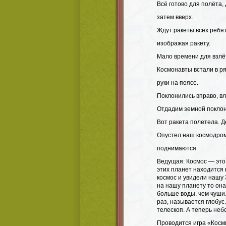
Всё готово для полёта,
затем вверх.
Ждут ракеты всех ребя
изображая ракету.
Мало времени для взлё
Космонавты встали в ря
руки на поясе.
Поклонились вправо, вл
Отдадим земной поклон
Вот ракета полетела. Д
Опустел наш космодром
поднимаются.
Ведущая: Космос — это 
этих планет находится 
космос и увидели нашу 
на нашу планету то она
больше воды, чем чуши
раз, называется глобу
телескоп. А теперь неб
Проводится игра «Косм