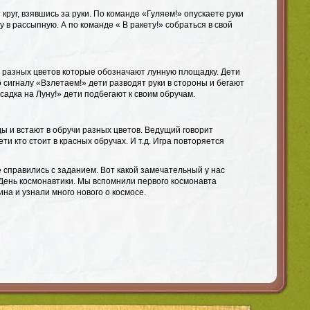
круг, взявшись за руки. По команде «Гуляем!» опускаете руки
у в рассыпную. А по команде « В ракету!» собраться в свой
и разных цветов которые обозначают лунную площадку. Дети
 сигналу «Взлетаем!» дети разводят руки в стороны и бегают
осадка на Луну!» дети подбегают к своим обручам.
ы и встают в обручи разных цветов. Ведущий говорит
ти кто стоит в красных обручах. И т.д. Игра повторяется
 справились с заданием. Вот какой замечательный у нас
День космонавтики. Мы вспомнили первого космонавта
а и узнали много нового о космосе.