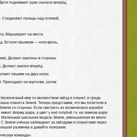
 Дети поднимают руки сначала вперёд,
т. Соединяют пальцы над головой,
та, Маршируют на месте.
д. Встали прыжком — ноги врозь,
ево, Делают наклоны в стороны.
. Делают наклон вперёд.
елают прыжки на двух ногах.
. Приседают на корточки, затем
бесконечный мир со множеством звёзд и планет, и среди
наша планета Земля. Теперь представим, что мы полетели в
Землю со стороны. Если смотреть из космического корабля
 имеет форму шара, а цвет у неё голубой т.к. на земном шаре
. Маленькая школьная модель Земли, уменьшенная во много
с. С Земли учёные наблюдают за звёздами и планетами через
ольшая разминка и давайте поиграем.
ическая команда».