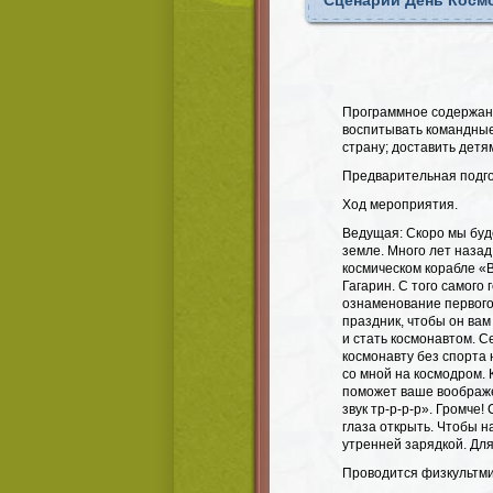
Сценарий День Космо
Программное содержани
воспитывать командные 
страну; доставить детя
Предварительная подгот
Ход мероприятия.
Ведущая: Скоро мы буд
земле. Много лет назад,
космическом корабле «
Гагарин. С того самого
ознаменование первого 
праздник, чтобы он вам
и стать космонавтом. С
космонавту без спорта 
со мной на космодром. 
поможет ваше воображе
звук тр-р-р-р». Громче
глаза открыть. Чтобы н
утренней зарядкой. Дл
Проводится физкультми