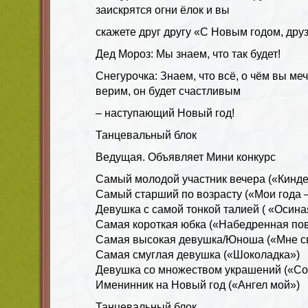
заискрятся огни ёлок и вы
скажете друг другу «С Новым годом, дру
Дед Мороз: Мы знаем, что так будет!
Снегурочка: Знаем, что всё, о чём вы ме
верим, он будет счастливым
– наступающий Новый год!
Танцевальный блок
Ведущая. Объявляет Мини конкурс
Самый молодой участник вечера («Кинд
Самый старший по возрасту («Мои года 
Девушка с самой тонкой талией ( «Осина
Самая короткая юбка («Набедренная пов
Самая высокая девушка/Юноша («Мне св
Самая смуглая девушка («Шоколадка»)
Девушка со множеством украшений («С
Именинник на Новый год («Ангел мой»)
Танцевальный блок