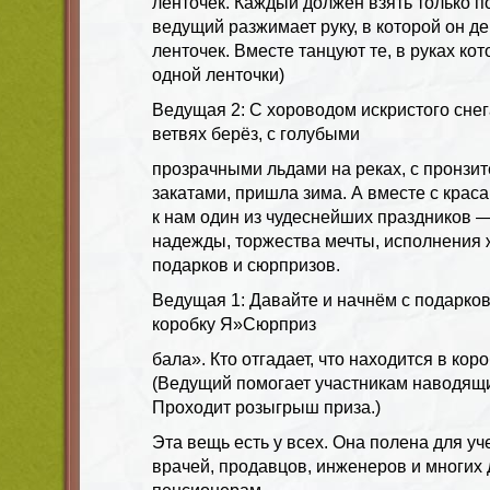
ленточек. Каждый должен взять только п
ведущий разжимает руку, в которой он д
ленточек. Вместе танцуют те, в руках ко
одной ленточки)
Ведущая 2: С хороводом искристого снег
ветвях берёз, с голубыми
прозрачными льдами на реках, с пронзи
закатами, пришла зима. А вместе с крас
к нам один из чудеснейших праздников —
надежды, торжества мечты, исполнения 
подарков и сюрпризов.
Ведущая 1: Давайте и начнём с подарко
коробку Я»Сюрприз
бала». Кто отгадает, что находится в коро
(Ведущий помогает участникам наводящ
Проходит розыгрыш приза.)
Эта вещь есть у всех. Она полена для уч
врачей, продавцов, инженеров и многих 