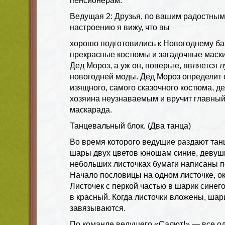
пенсионерам.
Ведущая 2: Друзья, по вашим радостным
настроению я вижу, что вы
хорошо подготовились к Новогоднему ба
прекрасные костюмы и загадочные маски
Дед Мороз, а уж он, поверьте, является
новогодней моды. Дед Мороз определит 
изящного, самого сказочного костюма, д
хозяина неузнаваемым и вручит главный
маскарада.
Танцевальный блок. (Два танца)
Во время которого ведущие раздают та
шары двух цветов юношам синие, девуш
небольших листочках бумаги написаны п
Начало пословицы на одном листочке, ок
Листочек с перкой частью в шарик синег
в красный. Когда листочки вложены, шар
завязываются.
По команде ведущего «Салют!» — все о