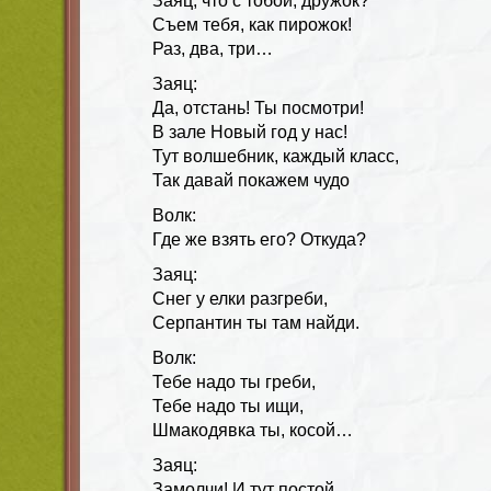
Заяц, что с тобой, дружок?
Съем тебя, как пирожок!
Раз, два, три…
Заяц:
Да, отстань! Ты посмотри!
В зале Новый год у нас!
Тут волшебник, каждый класс,
Так давай покажем чудо
Волк:
Где же взять его? Откуда?
Заяц:
Снег у елки разгреби,
Серпантин ты там найди.
Волк:
Тебе надо ты греби,
Тебе надо ты ищи,
Шмакодявка ты, косой…
Заяц:
Замолчи! И тут постой.