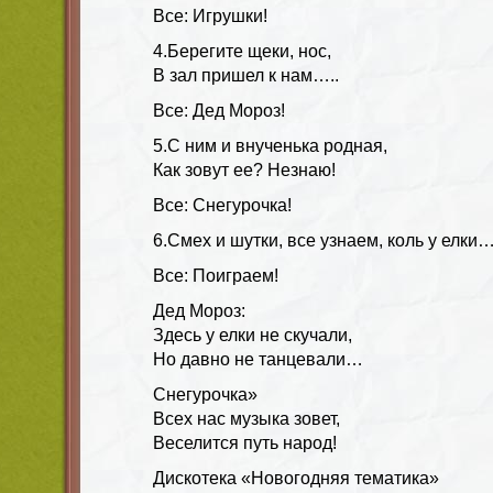
Все: Игрушки!
4.Берегите щеки, нос,
В зал пришел к нам…..
Все: Дед Мороз!
5.С ним и внученька родная,
Как зовут ее? Незнаю!
Все: Снегурочка!
6.Смех и шутки, все узнаем, коль у елки…
Все: Поиграем!
Дед Мороз:
Здесь у елки не скучали,
Но давно не танцевали…
Снегурочка»
Всех нас музыка зовет,
Веселится путь народ!
Дискотека «Новогодняя тематика»