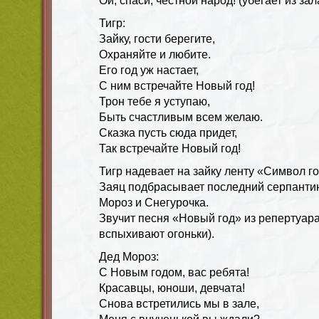
Ой, спаси, честной народ! (убегает из зал
Тигр:
Зайку, гости берегите,
Охраняйте и любите.
Его год уж настает,
С ним встречайте Новый год!
Трон тебе я уступаю,
Быть счастливым всем желаю.
Сказка пусть сюда придет,
Так встречайте Новый год!
Тигр надевает на зайку ленту «Символ го
Заяц подбрасывает последний серпантин,
Мороз и Снегурочка.
Звучит песня «Новый год» из репертуара
вспыхивают огоньки).
Дед Мороз:
С Новым годом, вас ребята!
Красавцы, юноши, девчата!
Снова встретились мы в зале,