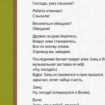
Господа, указ слыхали?
Ребята отвечают:
Слыхали!
Веселиться обещали?
Обещали!
Дружно за руки беритесь,
Вокруг елки становитесь.
Все по елочку споем,
Хоровод мы заведем.
Последними бегают вокруг елки Заяц и В
музыкальная заставка из м/ф
«Ну, погоди!»)
Вдруг Заяц остановился и прислушался. 
зарычал, хочет зайца съесть.
Заяц:
Ну, погоди! (отмахнулся о Волка)
Волк: