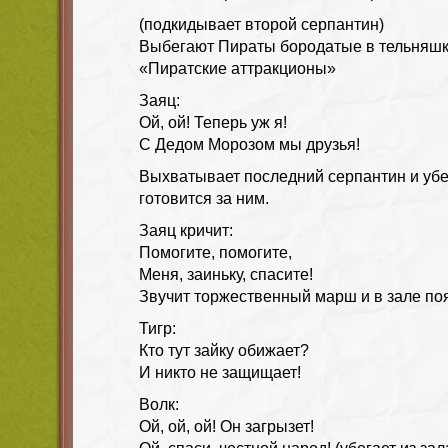
(подкидывает второй серпантин)
Выбегают Пираты бородатые в тельняшк
«Пиратские аттракционы»
Заяц:
Ой, ой! Теперь уж я!
С Дедом Морозом мы друзья!
Выхватывает последний серпантин и убег
готовится за ним.
Заяц кричит:
Помогите, помогите,
Меня, заиньку, спасите!
Звучит торжественный марш и в зале поя
Тигр:
Кто тут зайку обижает?
И никто не защищает!
Волк:
Ой, ой, ой! Он загрызет!