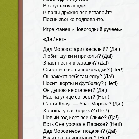
Вокруг елочки идет,
В пары дружно все вставайте,
Песни звонко подпевайте.
Игра -танец «Новогодний ручеек»
«Да / нет»
Дед Мороз старик веселый? (Да!)
Любит шутки и приколы? (Да!)
Знает песни и загадки? (Да!)
Съест все ваши шоколадки? (Нет!)
Он зажжет ребятам елку? (Да!)
Носит шорты и футболку? (Нет!)
Он душою не стареет? (Да!)
Нас на улице согреет? (Нет!)
Санта Клаус — брат Мороза? (Да!)
Хороша у нас береза? (Нет!)
Новый год идет все ближе? (Да!)
Есть Снегурочка в Париже? (Нет!)
Дед Мороз несет подарки? (Да!)
Ездит он на иномарке? (Нет!)