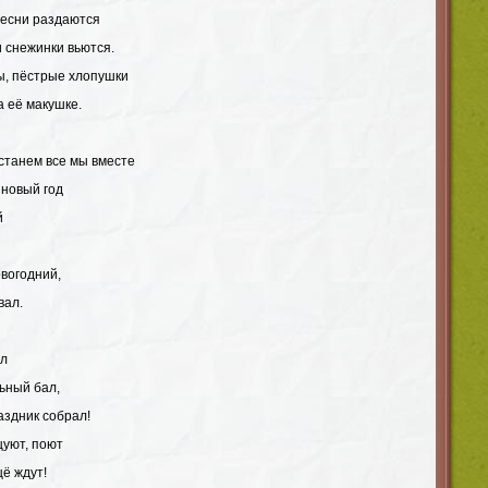
Песни раздаются
и снежинки вьются.
ы, пёстрые хлопушки
а её макушке.
встанем все мы вместе
 новый год
й
вогодний,
вал.
ал
льный бал,
аздник собрал!
цуют, поют
ё ждут!