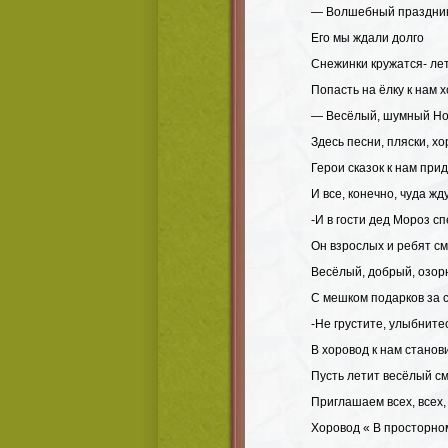
— Волшебный праздник
Его мы ждали долго
Снежинки кружатся- ле
Попасть на ёлку к нам х
— Весёлый, шумный Но
Здесь песни, пляски, хо
Герои сказок к нам при
И все, конечно, чуда жду
-И в гости дед Мороз с
Он взрослых и ребят с
Весёлый, добрый, озор
С мешком подарков за 
-Не грустите, улыбните
В хоровод к нам станов
Пусть летит весёлый с
Приглашаем всех, всех, 
Хоровод « В просторно