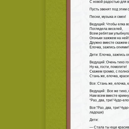
С новой радостью для 
Пусть звенят под этим 
Песни, музыка и смех!
Ведущий: Чтобы елка в
Поглядела веселей,
Всем ребятам улыбнула
Огоньки зажжем на ней!
Дружно вместе скажем с
Елочка, зажгись огнями!
Дети: Елочка, зажгись о
Ведущий :Очень тихо го
Ну-ка, гости, помогите!
Скажем громко, с полно
Стань же, елочка, краси
Все: Стань же, елочка, 
Ведущий : Все же тихо, 
Нам всем вместе крикну
“Раз, два, три! Чудо-ело
Все:“Раз, два, три! Чуд
ладоши)
Дети:
— Стала ты еще красив