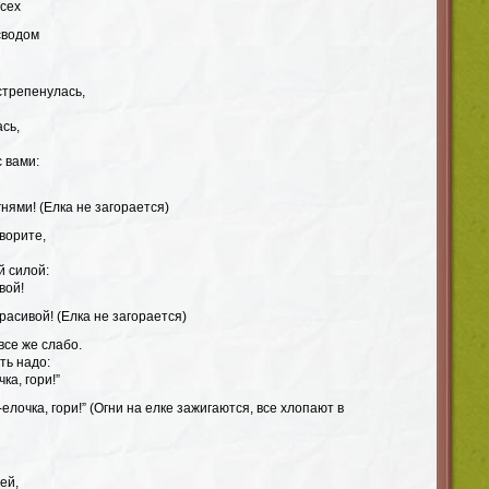
всех
сводом
стрепенулась,
сь,
 вами:
гнями! (Елка не загорается)
ворите,
й силой:
вой!
красивой! (Елка не загорается)
все же слабо.
ть надо:
чка, гори!”
о-елочка, гори!” (Огни на елке зажигаются, все хлопают в
ей,