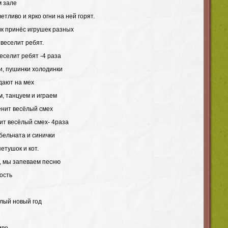
м зале
етливо и ярко огни на ней горят.
ик принёс игрушек разных
 веселит ребят.
веселит ребят -4 раза
ки, пушинки холодинки
дают на мех
, танцуем и играем
енит весёлый смех
нит весёлый смех- 4раза
 бельчата и синички
етушок и кот.
, мы запеваем песню
ость
ёлый новый год