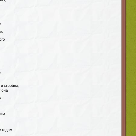
иво,
и
во
ого
и,
 и стройна,
т она
у
рим
м годом