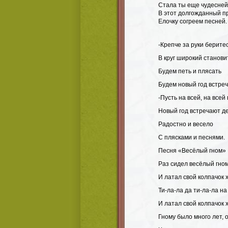
Стала ты еще чудесней
В этот долгожданный п
Елочку согреем песней.
-Крепче за руки берите
В круг широкий станови
Будем петь и плясать
Будем новый год встреч
-Пусть на всей, на всей
Новый год встречают д
Радостно и весело
С плясками и песнями.
Песня «Весёлый гном»
Раз сидел весёлый гном
И латал свой колпачок 
Ти-ла-ла да ти-ла-ла на
И латал свой колпачок 
Гному было много лет, 