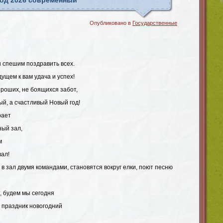
год 2026 современный
Опубликовано в
Государственные
ы спешим поздравить всех.
дущем к вам удача и успех!
ороших, не боящихся забот,
ый, а счастливый Новый год!
рает
ный зал,
м
ал!
 в зал двумя командами, становятся вокруг елки, поют песню
, будем мы сегодня
ь праздник новогодний