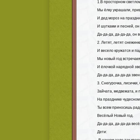
1.В просторном светло
Мы ёлку украшали, прив
И дед мороз на праздн
И шутками и песней, он
Да-да-да, да-да-да, он 
2. Летят, летят снежин
И весело кружатся и па
Мы новый год встречаем
И ёлочкой нарядной зв
Да-да-да, да-да-да зве
3. Снегурочка, лисички,
Зайчата, медвежата, и п
На празднике чудесном
Ты всем приносишь рад
Весёлый Новый год.
Да-да-да, да-да-да вес
Дети: