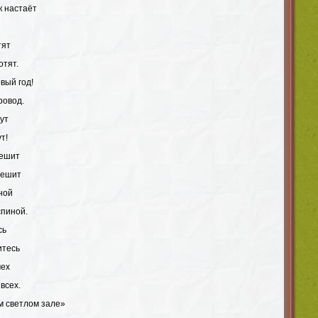
 настаёт
тят
отят.
вый год!
ровод.
дут
т!
пешит
мешит
ной
спиной.
сь
итесь
мех
всех.
м светлом зале»