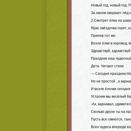
Новый год, новый год. 
За окном сверкает лёд 
2.Смотрит ёлка на шар
Ярко звёздочка горит, н
Припев тот же:
Возле ёлки в хоровод, 
Здравствуй, здравствуй
Праздник наш чудесны
Дети. Читают стихи
— Сегодня праздник Но
Но не простой , а карна
И возле ёлочки сегодня
Устроим мы весёлый б
-Ах, карнавал, удивите
Сколько друзе ты на пр
Пусть все смеются, тан
Всех чудеса впереди ещ