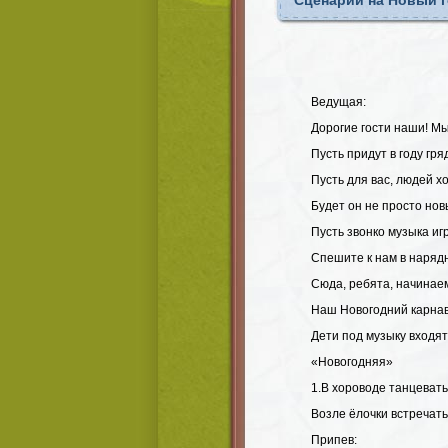
Сценарий на Новый 
Ведущая:
Дорогие гости наши! М
Пусть придут в году гря
Пусть для вас, людей х
Будет он не просто нов
Пусть звонко музыка иг
Спешите к нам в наряд
Сюда, ребята, начинае
Наш Новогодний карнав
Дети под музыку входят
«Новогодняя»
1.В хороводе танцевать
Возле ёлочки встречат
Припев: