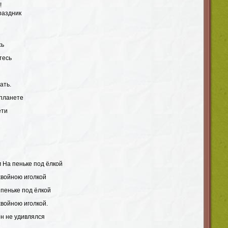
!
раздник
сь
тесь
ать.
 планете
ети
 На пеньке под ёлкой
хвойною иголкой
 пеньке под ёлкой
хвойною иголкой.
он не удивлялся