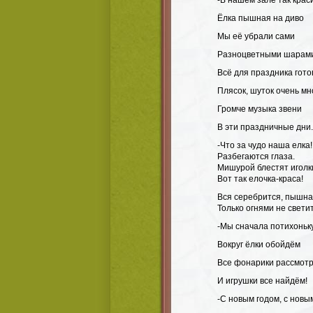
-В нашем зале так крас
Ёлка пышная на диво
Мы её убрали сами
Разноцветными шарам
Всё для праздника гото
Плясок, шуток очень мн
Громче музыка звени
В эти праздничные дни.
-Что за чудо наша елка!
Разбегаются глаза.
Мишурой блестят иголк
Вот так елочка-краса!
Вся серебрится, пышна
Только огнями не свети
-Мы сначала потихоньк
Вокруг ёлки обойдём
Все фонарики рассмот
И игрушки все найдём!
-С новым годом, с новы