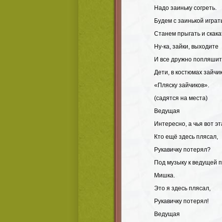
Надо заиньку согреть.
Будем с заинькой играт
Станем прыгать и скака
Ну-ка, зайки, выходите
И все дружно попляшит
Дети, в костюмах зайчи
«Пляску зайчиков».
(садятся на места)
Ведущая
Интересно, а чья вот эт
Кто ещё здесь плясал,
Рукавичку потерял?
Под музыку к ведущей 
Мишка.
Это я здесь плясал,
Рукавичку потерял!
Ведущая