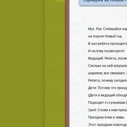
Сценарий на Новый 
Муз. Рук: Собирайся на
на пороге Новый год.
В зал ребята проходит
И на ёлку посмотрите!
Ведущий: Ребята, посмо
Сколько на ней игрушек
шариков, все сверкают, 
Ребята, почему сегодня
Дети: Потому что празд
(Дети и ведущий обходя
Подходят к стульчикам.)
1реб: Снова к нам приш
Праздник ёлки и зимы.
Этот праздник новогод