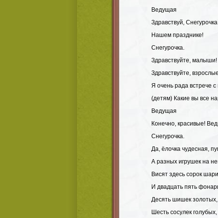
Ведущая
Здравствуй, Снегурочка
Нашем празднике!
Снегурочка.
Здравствуйте, малыши!
Здравствуйте, взрослые
Я очень рада встрече с
(детям) Какие вы все н
Ведущая
Конечно, красивые! Ведь
Снегурочка.
Да, ёлочка чудесная, п
А разных игрушек на не
Висят здесь сорок шар
И двадцать пять фонар
Десять шишек золотых,
Шесть сосулек голубых,