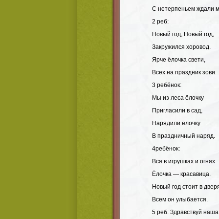
С нетерпеньем ждали м
2 реб:
Новый год, Новый год,
Закружился хоровод.
Ярче ёлочка свети,
Всех на праздник зови.
3 ребёнок:
Мы из леса ёлочку
Пригласили в сад,
Нарядили ёлочку
В праздничный наряд.
4ребёнок:
Вся в игрушках и огнях
Ёлочка — красавица.
Новый год стоит в двер
Всем он улыбается.
5 реб: Здравствуй наша