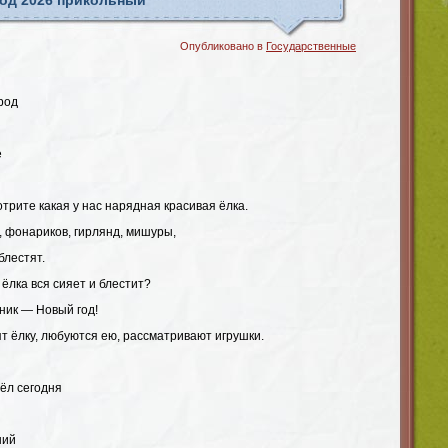
год 2026 прикольный
Опубликовано в
Государственные
род
е
трите какая у нас нарядная красивая ёлка.
, фонариков, гирлянд, мишуры,
блестят.
 ёлка вся сияет и блестит?
ник — Новый год!
т ёлку, любуются ею, рассматривают игрушки.
ёл сегодня
ний