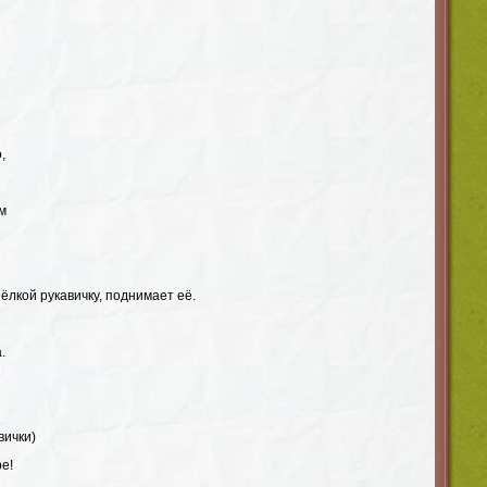
,
м
лкой рукавичку, поднимает её.
.
вички)
ре!