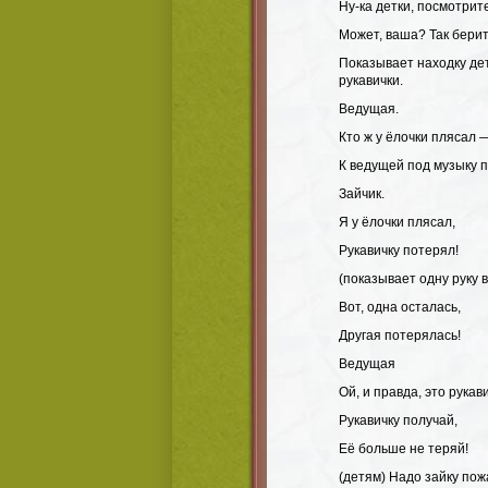
Ну-ка детки, посмотрит
Может, ваша? Так берит
Показывает находку дет
рукавички.
Ведущая.
Кто ж у ёлочки плясал 
К ведущей под музыку п
Зайчик.
Я у ёлочки плясал,
Рукавичку потерял!
(показывает одну руку в
Вот, одна осталась,
Другая потерялась!
Ведущая
Ой, и правда, это рукав
Рукавичку получай,
Её больше не теряй!
(детям) Надо зайку пож