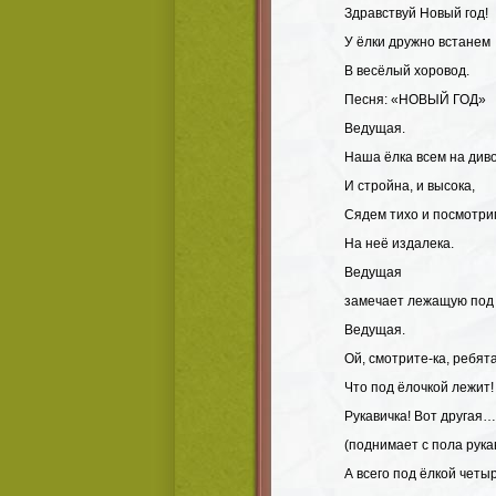
Здравствуй Новый год!
У ёлки дружно встанем
В весёлый хоровод.
Песня: «НОВЫЙ ГОД»
Ведущая.
Наша ёлка всем на диво
И стройна, и высока,
Сядем тихо и посмотри
На неё издалека.
Ведущая
замечает лежащую под ё
Ведущая.
Ой, смотрите-ка, ребята
Что под ёлочкой лежит!
Рукавичка! Вот другая…
(поднимает с пола рука
А всего под ёлкой четы