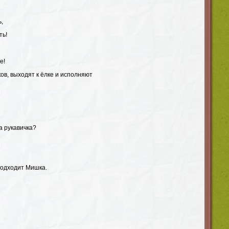
ь,
ть!
е!
ков, выходят к ёлке и исполняют
а рукавичка?
подходит Мишка.