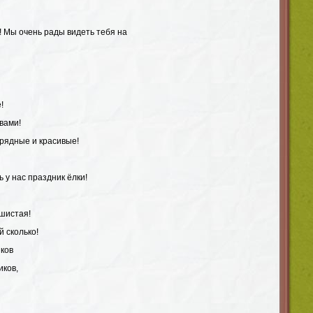
! Мы очень рады видеть тебя на
!
 вами!
арядные и красивые!
 у нас праздник ёлки!
ушистая!
й сколько!
иков
иков,