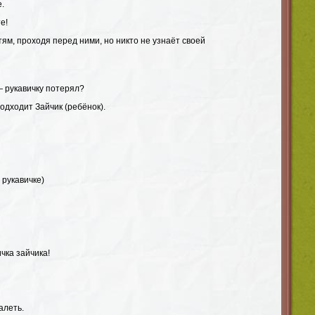
е.
е!
ям, проходя перед ними, но никто не узнаёт своей
— рукавичку потерял?
одходит Зайчик (ребёнок).
 рукавичке)
ичка зайчика!
алеть.