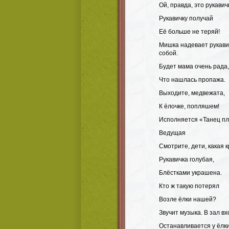
Ой, правда, это рукавич
Рукавичку получай
Её больше не теряй!
Мишка надевает рукавич
собой.
Будет мама очень рада,
Что нашлась пропажа.
Выходите, медвежата,
К ёлочке, попляшем!
Исполняется «Танец п
Ведущая
Смотрите, дети, какая к
Рукавичка голубая,
Блёстками украшена.
Кто ж такую потерял
Возле ёлки нашей?
Звучит музыка. В зал вх
Останавливается у ёлки