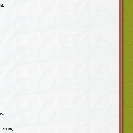
ы.
ях,
 ёлочка,