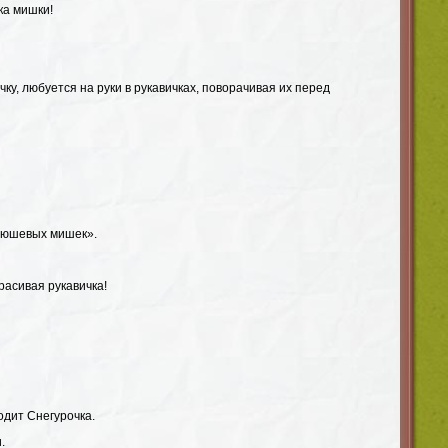
ка мишки!
ку, любуется на руки в рукавичках, поворачивая их перед
люшевых мишек».
расивая рукавичка!
одит Снегурочка.
.