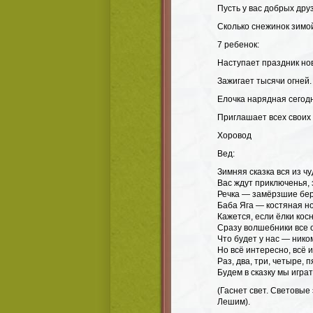
Пусть у вас добрых дру
Сколько снежинок зимо
7 ребенок:
Наступает праздник но
Зажигает тысячи огней.
Елочка нарядная сегод
Приглашает всех своих 
Хоровод
Вед:
Зимняя сказка вся из чу
Вас ждут приключенья, 
Речка — замёрзшие бер
Баба Яга — костяная н
Кажется, если ёлки кос
Сразу волшебники все 
Что будет у нас — нико
Но всё интересно, всё 
Раз, два, три, четыре, п
Будем в сказку мы играт
(Гаснет свет. Световые
Лешим).