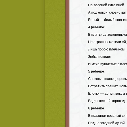
На зеленой елке иней
А под елкой, словно ва
Белый — белый снег м
4 ребенок:
В платьице зелененьком
Не страшны метели ей,
Лишь порою плечиком
Зябко поведет
И меха пушистые с плеч
5 ребенок
Снежные шапки деревь
Встретить спешат Новы
Елочки — дочки, вокруг
Водят лесной хоровод.
6 ребенок
В праздник веселый си
Под новогодней луной.