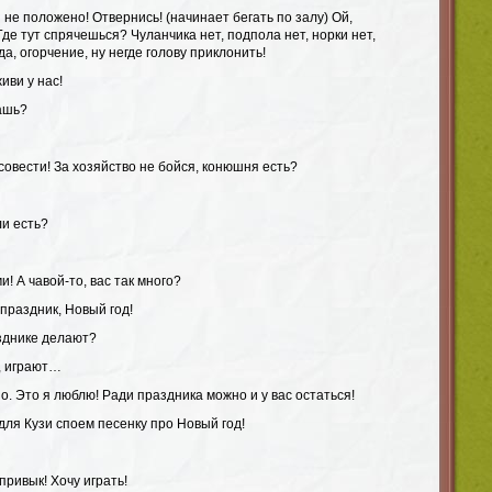
 не положено! Отвернись! (начинает бегать по залу) Ой,
Где тут спрячешься? Чуланчика нет, подпола нет, норки нет,
да, огорчение, ну негде голову приклонить!
иви у нас!
дашь?
 совести! За хозяйство не бойся, конюшня есть?
ли есть?
! А чавой-то, вас так много?
праздник, Новый год!
азднике делают?
, играют…
о. Это я люблю! Ради праздника можно и у вас остаться!
 для Кузи споем песенку про Новый год!
 привык! Хочу играть!