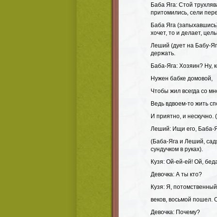
Баба Яга: Стой трухлява
притомились, сели пере
Баба Яга (запыхавшись)
хочет, то и делает, цел
Леший (дует на Бабу-Яг
держать.
Баба-Яга: Хозяин? Ну, 
Нужен бабке домовой,
Чтобы жил всегда со мн
Ведь вдвоем-то жить сп
И приятно, и нескучно. 
Леший: Ищи его, Баба-Я
(Баба-Яга и Леший, садя
сундучком в руках).
Кузя: Ой-ей-ей! Ой, бед
Девочка: А ты кто?
Кузя: Я, потомственный
веков, восьмой пошел. О
Девочка: Почему?