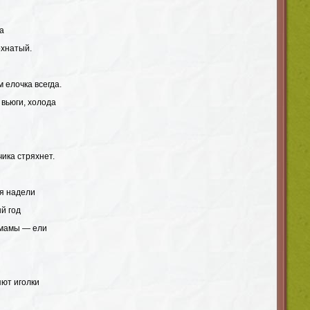
та
охнатый.
 елочка всегда.
 вьюги, холода
ика стряхнет.
я надели
й год
 мамы — ели
яют иголки