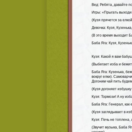
Вед: Ребята, давайте п
Игры: «Прыгать выходи
(Кузя прячется за елкой
Девочка: Кузя, Кузенька
(В это время выходит Б
Баба Яга: Кузя, Кузеньк
Кузя: Какой я вам бабу
(Выбегает изба и бежит 
Баба Яга: Кузенька, беж
вокруг елки). Самоварч
Догоним чай пить будем
(Кузя догоняет избушку 
Кузя: Тормози! А ну изб
Баба Яга: Генерал, как 
(Кузя заглядывает в изб
Кузя: Печь не топлена,
(Звучит музыка, Баба Яг