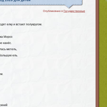
од 2026 для детей
Опубликовано в
Государственные
одят елку и встают полукругом.
ка Мороз
ре нанёс.
лась метель,
 большую ель.
ём.
синий