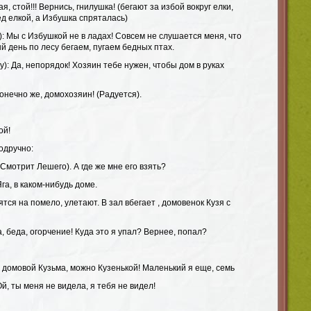
я, стой!!! Вернись, гнилушка! (бегают за избой вокруг елки,
д елкой, а Избушка спряталась)
: Мы с Избушкой не в ладах! Совсем не слушается меня, что
ый день по лесу бегаем, пугаем бедных птах.
у): Да, непорядок! Хозяин тебе нужен, чтобы дом в руках
конечно же, домохозяин! (Радуется).
ой!
одручно:
(Смотрит Лешего). А где же мне его взять?
га, в каком-нибудь доме.
тся на помело, улетают. В зал вбегает , домовенок Кузя с
а, беда, огорчение! Куда это я упал? Вернее, попал?
 домовой Кузьма, можно Кузенькой! Маленький я еще, семь
й, ты меня не видела, я тебя не видел!