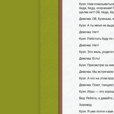
Кузя: Нам показываться
беда, беда, огорчение! 
щелки нет! Ой, беда, бе
Девочка: Ой, Кузенька, ж
Кузя: А ты меня не вы
Девочка: Нет!
Кузя: Работать буду по
Девочка: Нет!
Кузя: Это жаль, родите
Девочка: Есть!
Кузя: Присмотрю за ними
Девочка: Мы встречаем 
Кузя: А что на этом пр
Девочка: Поют, танцуют
Кузя: Игры — это хорош
Вед: Ребята, а давайте
Хоровод
Кузя: Я уже почти к вам