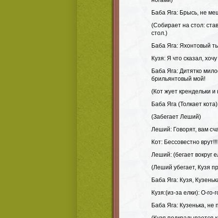
ногами)
Баба Яга: Брысь, не ме
(Собирает на стол: ста
стол.)
Баба Яга: Яхонтовый ты
Кузя: Я что сказал, хоч
Баба Яга: Дитятко мило
брильянтовый мой!
(Кот жует крендельки и
Баба Яга (Толкает кота)
(Забегает Леший)
Леший: Говорят, вам сч
Кот: Бессовестно врут!!
Леший: (бегает вокруг е
(Леший убегает, Кузя пр
Баба Яга: Кузя, Кузеньк
Кузя:(из-за елки): О-го-го!
Баба Яга: Кузенька, не 