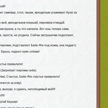
шай!
вит самовар, стол, чашки, крендельки усаживает Кузю за
 мой, крендельков покушай, пирожков отведай.
у ватрушек, а ты что напекла. Вот ешь теперь сама.
е, прости, не угодила. Сейчас ватрушечки подоспеют,
 пирожки, подставляет Бабе-Яге под ножку, она падает).
: Брысь, надоел хуже собаки!
астье привалило!
! (Загребает пирожки себе).
лки): Счастье, Бабе-Яге счастье привалило!
ячется за елку).
а, выходи, я сдаюсь, непобедимый мой!!!
!!!!
пугай баушку!