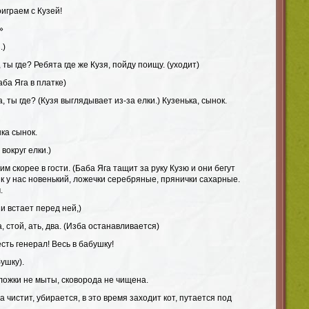
оиграем с Кузей!
»
.)
, ты где? Ребята где же Кузя, пойду поищу. (уходит)
аба Яга в платке)
а, ты где? (Кузя выглядывает из-за елки.) Кузенька, сынок.
шка сынок.
вокруг елки.)
им скорее в гости. (Баба Яга тащит за руку Кузю и они бегут
ик у нас новенький, ложечки серебряные, прянички сахарные.
.
и встает перед ней,)
а, стой, ать, два. (Изба останавливается)
есть генерал! Весь в бабушку!
ушку).
 ложки не мыты, сковорода не чищена.
а чистит, убирается, в это время заходит кот, путается под