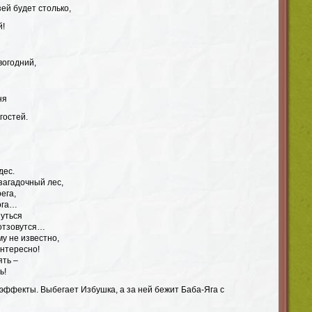
зей будет столько,
й!
вогодний,
ня
гостей.
дес.
загадочный лес,
ега,
ога…
нуться
отзовутся…
му не известно,
интересно!
ять –
ь!
 эффекты. Выбегает Избушка, а за ней бежит Баба-Яга с