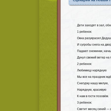
Сценарий на Новый г
Дети заходят в зал, обх
1 ребенок:
Окна разукрасил Дедуш
И сугробы снега на дво
Падают снежинки, нача
Дунул свежий ветер на
2 ребенок:
Любимицу нарядную
Мы все на праздник жд
Снегурку нашу милую,
Нарядную, красивую
К нам в гости позовём.
3 ребенок:
Светит месяц синий — 